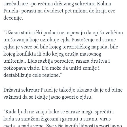
siroèadi æe -po reèima državnog sekretara Kolina
SPORT
Pauela- porasti na dvadeset pet milona do kraja ove
INTERVJU
decenije.
“Užasni statistièki podaci ne uspevaju da opišu velièinu
uništavanja koje uzrokuje ejds. Pustošenje od strane
ejdsa je veæe od bilo kojeg teroristièkog napada, bilo
kojeg konflikta ili bilo kojeg oružja masovnog
uništenja...Ejds razbija porodice, razara društva i
potkopava vlade. Ejd može da uništi zemlje i
destabilizuje cele regione.“
Državni sekretar Pauel je takodje ukazao da je od bitne
važnosti da se i dalje javno govori o ejdsu.
“Kada ljudi ne znaju kako se zaraze mogu spreèiti i
kada su zaraženi žigosani i gurnuti u stranu, virus
cveta, a nada vene. Sve više javnih liènosti govori javno