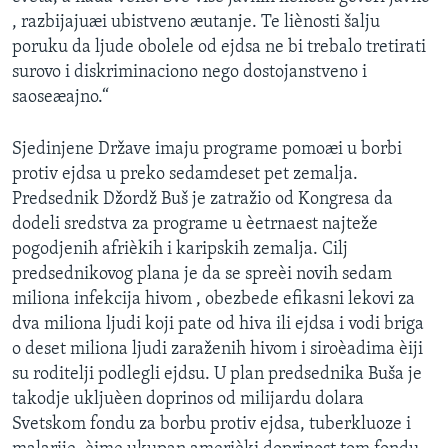
, razbijajuæi ubistveno æutanje. Te liènosti šalju
poruku da ljude obolele od ejdsa ne bi trebalo tretirati
surovo i diskriminaciono nego dostojanstveno i
saoseæajno.“
Sjedinjene Države imaju programe pomoæi u borbi
protiv ejdsa u preko sedamdeset pet zemalja.
Predsednik Džordž Buš je zatražio od Kongresa da
dodeli sredstva za programe u èetrnaest najteže
pogodjenih afrièkih i karipskih zemalja. Cilj
predsednikovog plana je da se spreèi novih sedam
miliona infekcija hivom , obezbede efikasni lekovi za
dva miliona ljudi koji pate od hiva ili ejdsa i vodi briga
o deset miliona ljudi zaraženih hivom i siroèadima èiji
su roditelji podlegli ejdsu. U plan predsednika Buša je
takodje ukljuèen doprinos od milijardu dolara
Svetskom fondu za borbu protiv ejdsa, tuberkluoze i