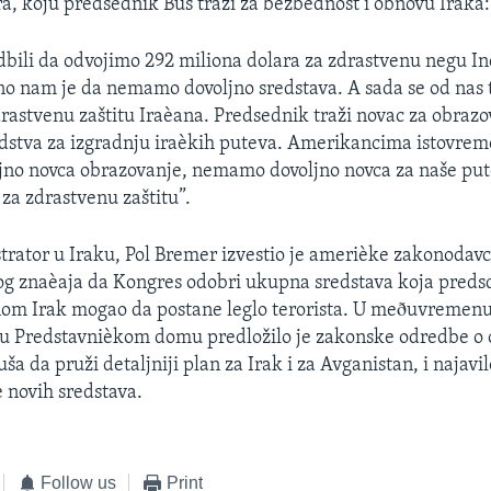
ra, koju predsednik Buš traži za bezbednost i obnovu Iraka:
bili da odvojimo 292 miliona dolara za zdrastvenu negu In
o nam je da nemamo dovoljno sredstava. A sada se od nas t
rastvenu zaštitu Iraèana. Predsednik traži novac za obrazo
edstva za izgradnju iraèkih puteva. Amerikancima istovre
no novca obrazovanje, nemamo dovoljno novca za naše p
 za zdrastvenu zaštitu”.
trator u Iraku, Pol Bremer izvestio je amerièke zakonodavc
nog znaèaja da Kongres odobri ukupna sredstava koja predsd
vnom Irak mogao da postane leglo terorista. U meðuvremenu
u Predstavnièkom domu predložilo je zakonske odredbe o 
a da pruži detaljniji plan za Irak i za Avganistan, i najavil
 novih sredstava.
Follow us
Print