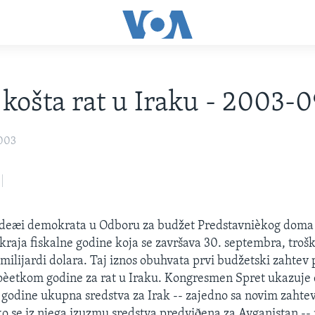
 košta rat u Iraku - 2003-
2003
odeæi demokrata u Odboru za budžet Predstavnièkog doma
kraja fiskalne godine koja se završava 30. septembra, trošk
6 milijardi dolara. Taj iznos obuhvata prvi budžetski zahte
èetkom godine za rat u Iraku. Kongresmen Spret ukazuje d
 godine ukupna sredstva za Irak -- zajedno sa novim zahte
ako se iz njega izuzmu sredstva predviðena za Avganistan -- 