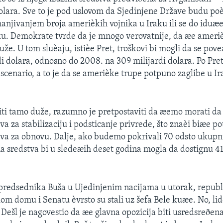
dolara. Sve to je pod uslovom da Sjedinjene Države budu poè
njivanjem broja amerièkih vojnika u Iraku ili se do iduæ
u. Demokrate tvrde da je mnogo verovatnije, da æe ameri
uže. U tom sluèaju, istièe Pret, troškovi bi mogli da se pov
di dolara, odnosno do 2008. na 309 milijardi dolara. Po Pr
i scenario, a to je da se amerièke trupe potpuno zaglibe u I
ti tamo duže, razumno je pretpostaviti da æemo morati da
va za stabilizaciju i podsticanje privrede, što znaèi biæe p
va za obnovu. Dalje, ako budemo pokrivali 70 odsto ukupn
 sredstva bi u sledeæih deset godina mogla da dostignu 41
predsednika Buša u Ujedinjenim nacijama u utorak, repub
om domu i Senatu èvrsto su stali uz šefa Bele kuæe. No, l
Dešl je nagovestio da æe glavna opozicija biti usredsreðena