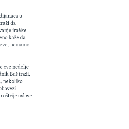
dijanaca u
raži da
vanje iraèke
meno kaže da
uteve, nemamo
e ove nedelje
nik Buš traži,
, nekoliko
obavezi
o oštrije uslove