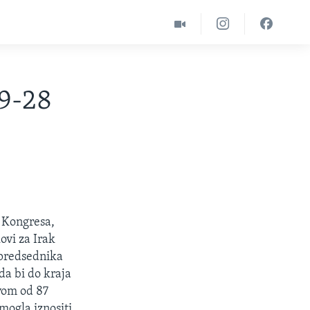
09-28
 Kongresa,
ovi za Irak
v predsednika
a bi do kraja
vom od 87
mogla iznositi