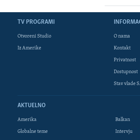
TV PROGRAMI
INFORMAC
Otvoreni Studio
O nama
Iz Amerike
Kontakt
Privatnost
Dostupnost
Stav vlade 
Learning English
AKTUELNO
PRATITE NAS
Amerika
Balkan
Globalne teme
Intervju
Jezici