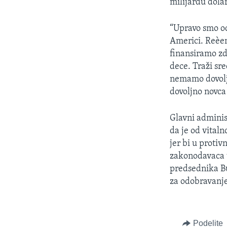
milijardu dola
“Upravo smo od
Americi. Reèen
finansiramo zd
dece. Traži sr
nemamo dovolj
dovoljno novca
Glavni adminis
da je od vital
jer bi u proti
zakonodavaca 
predsednika Buš
za odobravanje
Podelite