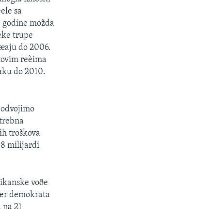
ele sa
e godine možda
èke trupe
eæaju do 2006.
etovim reèima
raku do 2010.
 odvojimo
otrebna
ih troškova
8 milijardi
likanske voðe
ider demokrata
 na 21