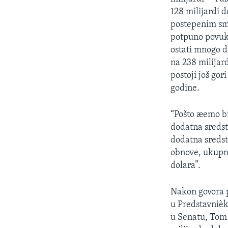
SPORT
128 milijardi 
INTERVJU
postepenim sma
potpuno povuk
ostati mnogo d
na 238 milijar
postoji još gor
godine.
“Pošto æemo bi
dodatna sredst
dodatna sredst
obnove, ukupna
dolara”.
Nakon govora 
u Predstavnièk
u Senatu, Tom 