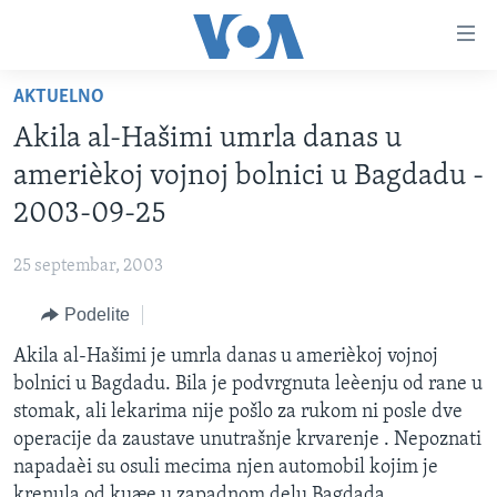
Linkovi
Idi
na
AKTUELNO
glavni
NASLOVNA
sadržaj
Akila al-Hašimi umrla danas u
RUBRIKE
Idi
amerièkoj vojnoj bolnici u Bagdadu -
na
TV PROGRAM
AMERIKA
2003-09-25
glavnu
BALKAN
OTVORENI STUDIO
navigaciju
Learning English
25 septembar, 2003
Idi
GLOBALNE TEME
IZ AMERIKE
na
Podelite
PRATITE NAS
EKONOMIJA
pretragu
Akila al-Hašimi je umrla danas u amerièkoj vojnoj
NAUKA I TEHNOLOGIJA
bolnici u Bagdadu. Bila je podvrgnuta leèenju od rane u
MEDICINA
stomak, ali lekarima nije pošlo za rukom ni posle dve
Jezici
operacije da zaustave unutrašnje krvarenje . Nepoznati
KULTURA
napadaèi su osuli mecima njen automobil kojim je
DRUŠTVO
krenula od kuæe u zapadnom delu Bagdada.