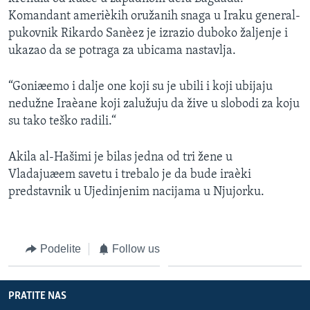
SPORT
Komandant amerièkih oružanih snaga u Iraku general-
pukovnik Rikardo Sanèez je izrazio duboko žaljenje i
INTERVJU
ukazao da se potraga za ubicama nastavlja.
“Goniæemo i dalje one koji su je ubili i koji ubijaju
nedužne Iraèane koji zalužuju da žive u slobodi za koju
su tako teško radili.“
Akila al-Hašimi je bilas jedna od tri žene u
Vladajuæem savetu i trebalo je da bude iraèki
predstavnik u Ujedinjenim nacijama u Njujorku.
Podelite
Follow us
PRATITE NAS