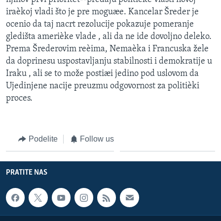
iraèkoj vladi što je pre moguæe. Kancelar Šreder je
ocenio da taj nacrt rezolucije pokazuje pomeranje
gledišta amerièke vlade , ali da ne ide dovoljno deleko.
Prema Šrederovim reèima, Nemaèka i Francuska žele
da doprinesu uspostavljanju stabilnosti i demokratije u
Iraku , ali se to može postiæi jedino pod uslovom da
Ujedinjene nacije preuzmu odgovornost za politièki
proces.
Podelite
Follow us
PRATITE NAS