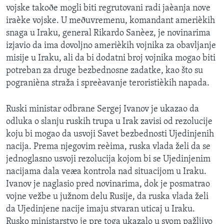
vojske takoðe mogli biti regrutovani radi jaèanja nove
SPORT
iraèke vojske. U meðuvremenu, komandant amerièkih
INTERVJU
snaga u Iraku, general Rikardo Sanèez, je novinarima
izjavio da ima dovoljno amerièkih vojnika za obavljanje
misije u Iraku, ali da bi dodatni broj vojnika mogao biti
potreban za druge bezbednosne zadatke, kao što su
pogranièna straža i spreèavanje teroristièkih napada.
Ruski ministar odbrane Sergej Ivanov je ukazao da
odluka o slanju ruskih trupa u Irak zavisi od rezolucije
koju bi mogao da usvoji Savet bezbednosti Ujedinjenih
nacija. Prema njegovim reèima, ruska vlada želi da se
jednoglasno usvoji rezolucija kojom bi se Ujedinjenim
nacijama dala veæa kontrola nad situacijom u Iraku.
Ivanov je naglasio pred novinarima, dok je posmatrao
vojne vežbe u južnom delu Rusije, da ruska vlada želi
da Ujedinjene nacije imaju stvaran uticaj u Iraku.
Rusko ministarstvo je pre toga ukazalo u svom pažljivo