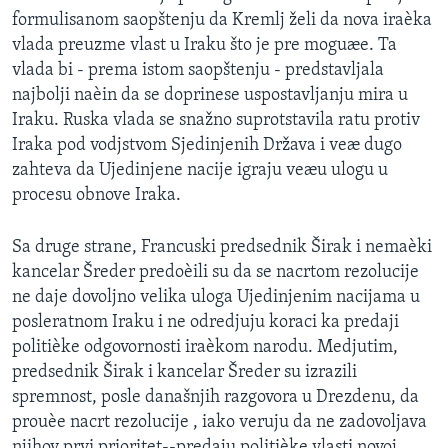
formulisanom saopštenju da Kremlj želi da nova iraèka
vlada preuzme vlast u Iraku što je pre moguæe. Ta
vlada bi - prema istom saopštenju - predstavljala
najbolji naèin da se doprinese uspostavljanju mira u
Iraku. Ruska vlada se snažno suprotstavila ratu protiv
Iraka pod vodjstvom Sjedinjenih Država i veæ dugo
zahteva da Ujedinjene nacije igraju veæu ulogu u
procesu obnove Iraka.
Sa druge strane, Francuski predsednik Širak i nemaèki
kancelar Šreder predoèili su da se nacrtom rezolucije
ne daje dovoljno velika uloga Ujedinjenim nacijama u
posleratnom Iraku i ne odredjuju koraci ka predaji
politièke odgovornosti iraèkom narodu. Medjutim,
predsednik Širak i kancelar Šreder su izrazili
spremnost, posle današnjih razgovora u Drezdenu, da
prouèe nacrt rezolucije , iako veruju da ne zadovoljava
njihov prvi prioritet--predaju politièke vlasti novoj