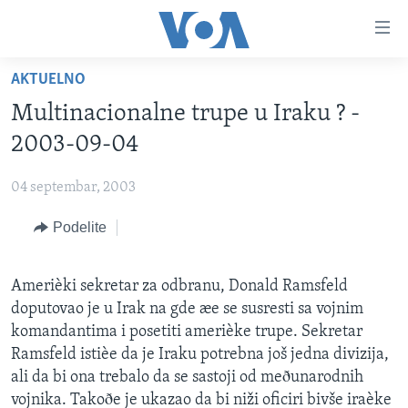
Linkovi
Idi
na
AKTUELNO
glavni
NASLOVNA
sadržaj
Multinacionalne trupe u Iraku ? -
RUBRIKE
Idi
2003-09-04
na
TV PROGRAM
AMERIKA
glavnu
04 septembar, 2003
BALKAN
OTVORENI STUDIO
navigaciju
Learning English
Idi
Podelite
GLOBALNE TEME
IZ AMERIKE
na
PRATITE NAS
EKONOMIJA
pretragu
Amerièki sekretar za odbranu, Donald Ramsfeld
NAUKA I TEHNOLOGIJA
doputovao je u Irak na gde æe se susresti sa vojnim
MEDICINA
komandantima i posetiti amerièke trupe. Sekretar
Jezici
Ramsfeld istièe da je Iraku potrebna još jedna divizija,
KULTURA
ali da bi ona trebalo da se sastoji od meðunarodnih
DRUŠTVO
vojnika. Takoðe je ukazao da bi niži oficiri bivše iraèke