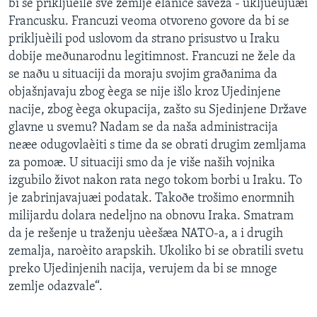
bi se prikljuèile sve zemlje èlanice saveza - ukljuèujuæi
Francusku. Francuzi veoma otvoreno govore da bi se
prikljuèili pod uslovom da strano prisustvo u Iraku
dobije meðunarodnu legitimnost. Francuzi ne žele da
se naðu u situaciji da moraju svojim graðanima da
objašnjavaju zbog èega se nije išlo kroz Ujedinjene
nacije, zbog èega okupacija, zašto su Sjedinjene Države
glavne u svemu? Nadam se da naša administracija
neæe odugovlaèiti s time da se obrati drugim zemljama
za pomoæ. U situaciji smo da je više naših vojnika
izgubilo život nakon rata nego tokom borbi u Iraku. To
je zabrinjavajuæi podatak. Takoðe trošimo enormnih
milijardu dolara nedeljno na obnovu Iraka. Smatram
da je rešenje u traženju uèešæa NATO-a, a i drugih
zemalja, naroèito arapskih. Ukoliko bi se obratili svetu
preko Ujedinjenih nacija, verujem da bi se mnoge
zemlje odazvale“.