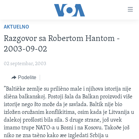
Linkovi
Idi
na
AKTUELNO
glavni
NASLOVNA
sadržaj
Razgovor sa Robertom Hantom -
RUBRIKE
Idi
2003-09-02
na
TV PROGRAM
AMERIKA
glavnu
02 septembar, 2003
BALKAN
OTVORENI STUDIO
navigaciju
Learning English
Idi
Podelite
GLOBALNE TEME
IZ AMERIKE
na
PRATITE NAS
”Baltièke zemlje su prilièno male i njihova istorija nije
EKONOMIJA
pretragu
slièna balkanskoj. Postoji šala da Balkan proizvodi više
NAUKA I TEHNOLOGIJA
istorije nego što može da je savlada. Baltik nije bio
MEDICINA
izložen oružanim konflikitima, osim kada je Litvanija u
Jezici
dalekoj prošlosti bila sila. S druge strane, još uvek
KULTURA
imamo trupe NATO-a u Bosni i na Kosovu. Takoðe još
DRUŠTVO
niko ne zna taèno kako æe izgledati Srbija u