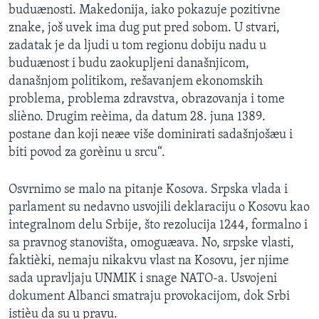
buduænosti. Makedonija, iako pokazuje pozitivne
SPORT
znake, još uvek ima dug put pred sobom. U stvari,
INTERVJU
zadatak je da ljudi u tom regionu dobiju nadu u
buduænost i budu zaokupljeni današnjicom,
današnjom politikom, rešavanjem ekonomskih
problema, problema zdravstva, obrazovanja i tome
slièno. Drugim reèima, da datum 28. juna 1389.
postane dan koji neæe više dominirati sadašnjošæu i
biti povod za gorèinu u srcu“.
Osvrnimo se malo na pitanje Kosova. Srpska vlada i
parlament su nedavno usvojili deklaraciju o Kosovu kao
integralnom delu Srbije, što rezolucija 1244, formalno i
sa pravnog stanovišta, omoguæava. No, srpske vlasti,
faktièki, nemaju nikakvu vlast na Kosovu, jer njime
sada upravljaju UNMIK i snage NATO-a. Usvojeni
dokument Albanci smatraju provokacijom, dok Srbi
istièu da su u pravu.