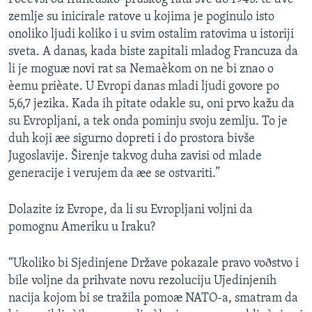
zemlje su inicirale ratove u kojima je poginulo isto
onoliko ljudi koliko i u svim ostalim ratovima u istoriji
sveta. A danas, kada biste zapitali mladog Francuza da
li je moguæ novi rat sa Nemaèkom on ne bi znao o
èemu prièate. U Evropi danas mladi ljudi govore po
5,6,7 jezika. Kada ih pitate odakle su, oni prvo kažu da
su Evropljani, a tek onda pominju svoju zemlju. To je
duh koji æe sigurno dopreti i do prostora bivše
Jugoslavije. Širenje takvog duha zavisi od mlade
generacije i verujem da æe se ostvariti.”
Dolazite iz Evrope, da li su Evropljani voljni da
pomognu Ameriku u Iraku?
“Ukoliko bi Sjedinjene Države pokazale pravo voðstvo i
bile voljne da prihvate novu rezoluciju Ujedinjenih
nacija kojom bi se tražila pomoæ NATO-a, smatram da