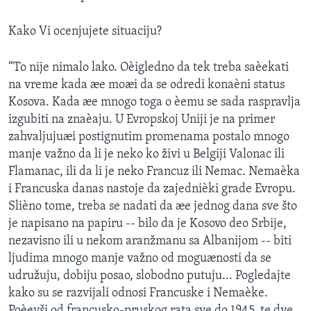
Kako Vi ocenjujete situaciju?
“To nije nimalo lako. Oèigledno da tek treba saèekati
na vreme kada æe moæi da se odredi konaèni status
Kosova. Kada æe mnogo toga o èemu se sada raspravlja
izgubiti na znaèaju. U Evropskoj Uniji je na primer
zahvaljujuæi postignutim promenama postalo mnogo
manje važno da li je neko ko živi u Belgiji Valonac ili
Flamanac, ili da li je neko Francuz ili Nemac. Nemaèka
i Francuska danas nastoje da zajednièki grade Evropu.
Slièno tome, treba se nadati da æe jednog dana sve što
je napisano na papiru -- bilo da je Kosovo deo Srbije,
nezavisno ili u nekom aranžmanu sa Albanijom -- biti
ljudima mnogo manje važno od moguænosti da se
udružuju, dobiju posao, slobodno putuju... Pogledajte
kako su se razvijali odnosi Francuske i Nemaèke.
Poèevši od francusko-pruskog rata sve do 1945. te dve