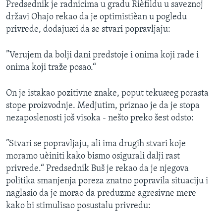
Predsednik je radnicima u gradu Rièfildu u saveznoj
SPORT
državi Ohajo rekao da je optimistièan u pogledu
INTERVJU
privrede, dodajuæi da se stvari popravljaju:
”Verujem da bolji dani predstoje i onima koji rade i
onima koji traže posao.“
On je istakao pozitivne znake, poput tekuæeg porasta
stope proizvodnje. Medjutim, priznao je da je stopa
nezaposlenosti još visoka - nešto preko šest odsto:
”Stvari se popravljaju, ali ima drugih stvari koje
moramo uèiniti kako bismo osigurali dalji rast
privrede.“ Predsednik Buš je rekao da je njegova
politika smanjenja poreza znatno popravila situaciju i
naglasio da je morao da preduzme agresivne mere
kako bi stimulisao posustalu privredu: