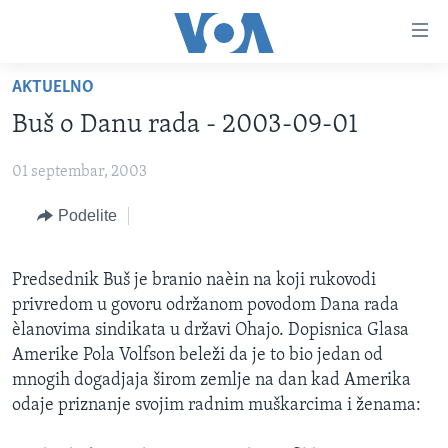
Linkovi
Idi
na
AKTUELNO
glavni
NASLOVNA
sadržaj
Buš o Danu rada - 2003-09-01
RUBRIKE
Idi
na
01 septembar, 2003
TV PROGRAM
AMERIKA
glavnu
Podelite
BALKAN
OTVORENI STUDIO
navigaciju
Learning English
Idi
GLOBALNE TEME
IZ AMERIKE
na
Predsednik Buš je branio naèin na koji rukovodi
PRATITE NAS
EKONOMIJA
pretragu
privredom u govoru održanom povodom Dana rada
NAUKA I TEHNOLOGIJA
èlanovima sindikata u državi Ohajo. Dopisnica Glasa
Amerike Pola Volfson beleži da je to bio jedan od
MEDICINA
Jezici
mnogih dogadjaja širom zemlje na dan kad Amerika
KULTURA
odaje priznanje svojim radnim muškarcima i ženama:
DRUŠTVO