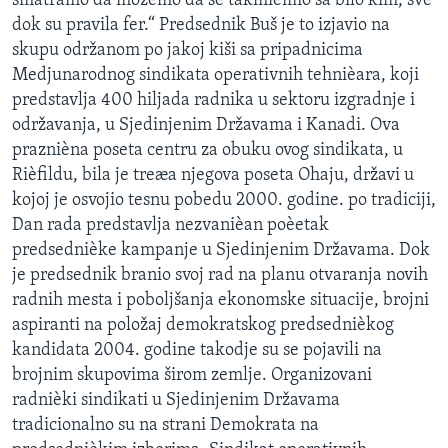
smatramo da možemo da se takmièimo sa bilo kim, sve
dok su pravila fer.“ Predsednik Buš je to izjavio na
skupu održanom po jakoj kiši sa pripadnicima
Medjunarodnog sindikata operativnih tehnièara, koji
predstavlja 400 hiljada radnika u sektoru izgradnje i
održavanja, u Sjedinjenim Državama i Kanadi. Ova
praznièna poseta centru za obuku ovog sindikata, u
Rièfildu, bila je treæa njegova poseta Ohaju, državi u
kojoj je osvojio tesnu pobedu 2000. godine. po tradiciji,
Dan rada predstavlja nezvanièan poèetak
predsednièke kampanje u Sjedinjenim Državama. Dok
je predsednik branio svoj rad na planu otvaranja novih
radnih mesta i poboljšanja ekonomske situacije, brojni
aspiranti na položaj demokratskog predsednièkog
kandidata 2004. godine takodje su se pojavili na
brojnim skupovima širom zemlje. Organizovani
radnièki sindikati u Sjedinjenim Državama
tradicionalno su na strani Demokrata na