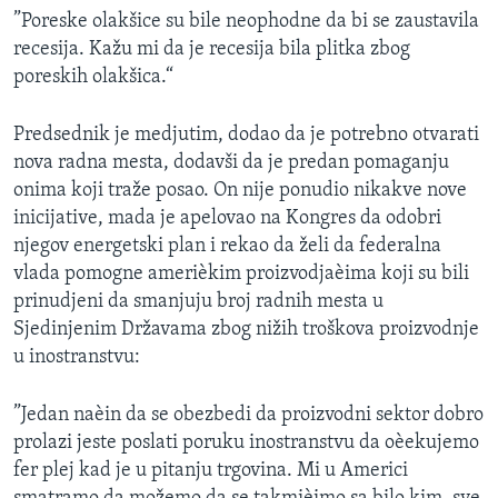
”Poreske olakšice su bile neophodne da bi se zaustavila
recesija. Kažu mi da je recesija bila plitka zbog
poreskih olakšica.“
Predsednik je medjutim, dodao da je potrebno otvarati
nova radna mesta, dodavši da je predan pomaganju
onima koji traže posao. On nije ponudio nikakve nove
inicijative, mada je apelovao na Kongres da odobri
njegov energetski plan i rekao da želi da federalna
vlada pomogne amerièkim proizvodjaèima koji su bili
prinudjeni da smanjuju broj radnih mesta u
Sjedinjenim Državama zbog nižih troškova proizvodnje
u inostranstvu:
”Jedan naèin da se obezbedi da proizvodni sektor dobro
prolazi jeste poslati poruku inostranstvu da oèekujemo
fer plej kad je u pitanju trgovina. Mi u Americi