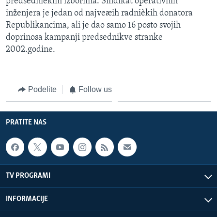
predsednièkim izborima. Sindikat operativnih
inženjera je jedan od najveæih radnièkih donatora
Republikancima, ali je dao samo 16 posto svojih
doprinosa kampanji predsednikve stranke
2002.godine.
Podelite
Follow us
PRATITE NAS
TV PROGRAMI
INFORMACIJE