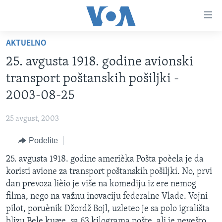
Linkovi
Idi
na
AKTUELNO
glavni
NASLOVNA
sadržaj
25. avgusta 1918. godine avionski
RUBRIKE
Idi
transport poštanskih pošiljki -
na
TV PROGRAM
AMERIKA
2003-08-25
glavnu
BALKAN
OTVORENI STUDIO
navigaciju
Learning English
25 avgust, 2003
Idi
GLOBALNE TEME
IZ AMERIKE
na
Podelite
PRATITE NAS
EKONOMIJA
pretragu
25. avgusta 1918. godine amerièka Pošta poèela je da
NAUKA I TEHNOLOGIJA
koristi avione za transport poštanskih pošiljki. No, prvi
MEDICINA
dan prevoza lièio je više na komediju iz ere nemog
Jezici
filma, nego na važnu inovaciju federalne Vlade. Vojni
KULTURA
pilot, poruènik Džordž Bojl, uzleteo je sa polo igrališta
DRUŠTVO
blizu Bele kuæe, sa 63 kilograma pošte, ali je nevešto