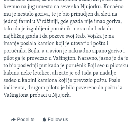
SPORT
krenuo na jug umesto na sever ka Njujorku. Konaèno
mu je nestalo goriva, te je bio prinudjen da sleti na
INTERVJU
jednoj farmi u Virdžiniji, gde gazda nije imao goriva,
tako da je izgubljeni poruènik morao da hoda do
najbližeg grada i da pozove svoj štab. Vojska je na
imanje poslala kamion koji je utovario i poštu i
poruènika Bojla, a u avion je naknadno sipano gorivo i
pilot ga je prevezao u Vašington. Naravno, jasno je da je
to bio poslednji put kada je poruènik Bojl seo u pilotsku
kabinu neke letelice, ali zato je od tada pa nadalje
sedeo u kabini kamiona koji je prevozio poštu. Posle
indicenta, drugom pilotu je bilo povereno da poštu iz
Vašingtona prebaci u Njujork.
Podelite
Follow us