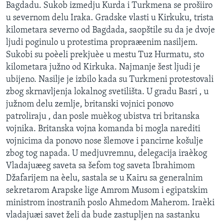
Bagdadu. Sukob izmedju Kurda i Turkmena se prošiiro
u severnom delu Iraka. Gradske vlasti u Kirkuku, trista
kilometara severno od Bagdada, saopštile su da je dvoje
ljudi poginulo u protestima propraæenim nasiljem.
Sukobi su poèeli prekjuèe u mestu Tuz Hurmatu, sto
kilometara južno od Kirkuka. Najmanje šest ljudi je
ubijeno. Nasilje je izbilo kada su Turkmeni protestovali
zbog skrnavljenja lokalnog svetilišta. U gradu Basri , u
južnom delu zemlje, britanski vojnici ponovo
patroliraju , dan posle muèkog ubistva tri britanska
vojnika. Britanska vojna komanda bi mogla narediti
vojnicima da ponovo nose šlemove i pancirne košulje
zbog tog napada. U medjuvremnu, delegacija iraèkog
Vladajuæeg saveta sa šefom tog saveta Ibrahimom
Džafarijem na èelu, sastala se u Kairu sa generalnim
sekretarom Arapske lige Amrom Musom i egipatskim
ministrom inostranih poslo Ahmedom Maherom. Iraèki
vladajuæi savet želi da bude zastupljen na sastanku