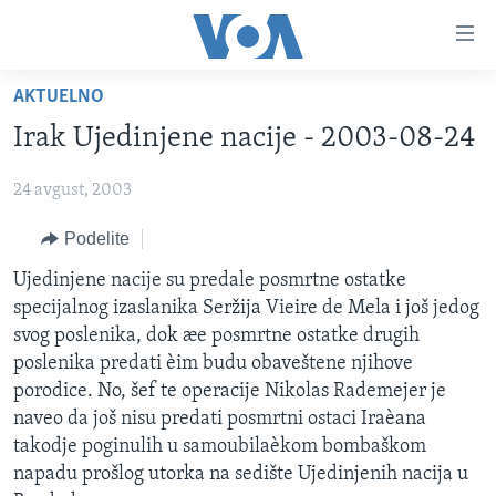
Linkovi
Idi
na
AKTUELNO
glavni
NASLOVNA
sadržaj
Irak Ujedinjene nacije - 2003-08-24
RUBRIKE
Idi
na
24 avgust, 2003
TV PROGRAM
AMERIKA
glavnu
Podelite
BALKAN
OTVORENI STUDIO
navigaciju
Learning English
Idi
GLOBALNE TEME
IZ AMERIKE
Ujedinjene nacije su predale posmrtne ostatke
na
specijalnog izaslanika Seržija Vieire de Mela i još jedog
PRATITE NAS
EKONOMIJA
pretragu
svog poslenika, dok æe posmrtne ostatke drugih
NAUKA I TEHNOLOGIJA
poslenika predati èim budu obaveštene njihove
porodice. No, šef te operacije Nikolas Rademejer je
MEDICINA
naveo da još nisu predati posmrtni ostaci Iraèana
Jezici
KULTURA
takodje poginulih u samoubilaèkom bombaškom
napadu prošlog utorka na sedište Ujedinjenih nacija u
DRUŠTVO