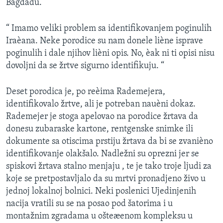
Bagdadu.
SPORT
INTERVJU
“ Imamo veliki problem sa identifikovanjem poginulih
Iraèana. Neke porodice su nam donele liène isprave
poginulih i dale njihov lièni opis. No, èak ni ti opisi nisu
dovoljni da se žrtve sigurno identifikuju. “
Deset porodica je, po reèima Rademejera,
identifikovalo žrtve, ali je potreban nauèni dokaz.
Rademejer je stoga apelovao na porodice žrtava da
donesu zubaraske kartone, rentgenske snimke ili
dokumente sa otiscima prstiju žrtava da bi se zvanièno
identifikovanje olakšalo. Nadležni su oprezni jer se
spiskovi žrtava stalno menjaju , te je tako troje ljudi za
koje se pretpostavljalo da su mrtvi pronadjeno živo u
jednoj lokalnoj bolnici. Neki poslenici Ujedinjenih
nacija vratili su se na posao pod šatorima i u
montažnim zgradama u ošteæenom kompleksu u