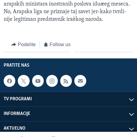
arapskih ministara inostranih poslova iduæeg meseca.
No, Arapska liga ne priznaje taj savet jer-kako tvrdi-
nije legitiman predstavnik iraèkog naroda.
Podelite
Follow us
PRATITE NAS
TV PROGRAMI
INFORMACIJE
AKTUELNO