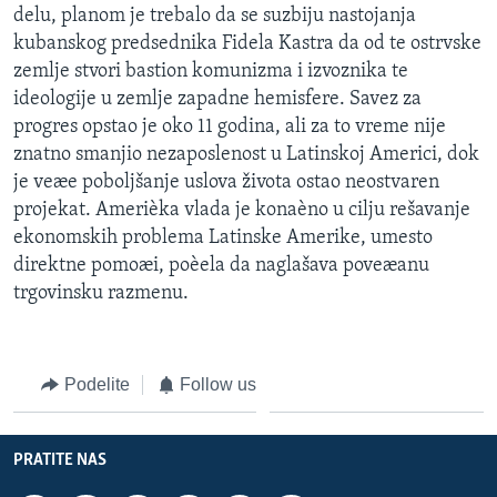
delu, planom je trebalo da se suzbiju nastojanja
SPORT
kubanskog predsednika Fidela Kastra da od te ostrvske
INTERVJU
zemlje stvori bastion komunizma i izvoznika te
ideologije u zemlje zapadne hemisfere. Savez za
progres opstao je oko 11 godina, ali za to vreme nije
znatno smanjio nezaposlenost u Latinskoj Americi, dok
je veæe poboljšanje uslova života ostao neostvaren
projekat. Amerièka vlada je konaèno u cilju rešavanje
ekonomskih problema Latinske Amerike, umesto
direktne pomoæi, poèela da naglašava poveæanu
trgovinsku razmenu.
Podelite
Follow us
PRATITE NAS