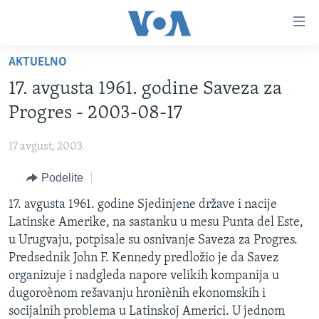
Linkovi
Idi
na
AKTUELNO
glavni
NASLOVNA
sadržaj
17. avgusta 1961. godine Saveza za
RUBRIKE
Idi
Progres - 2003-08-17
na
TV PROGRAM
AMERIKA
glavnu
17 avgust, 2003
BALKAN
OTVORENI STUDIO
navigaciju
Learning English
Idi
Podelite
GLOBALNE TEME
IZ AMERIKE
na
PRATITE NAS
17. avgusta 1961. godine Sjedinjene države i nacije
EKONOMIJA
pretragu
Latinske Amerike, na sastanku u mesu Punta del Este,
NAUKA I TEHNOLOGIJA
u Urugvaju, potpisale su osnivanje Saveza za Progres.
MEDICINA
Predsednik John F. Kennedy predložio je da Savez
Jezici
organizuje i nadgleda napore velikih kompanija u
KULTURA
dugoroènom rešavanju hroniènih ekonomskih i
DRUŠTVO
socijalnih problema u Latinskoj Americi. U jednom