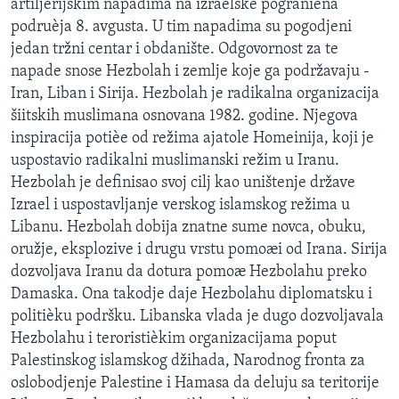
artiljerijskim napadima na izraelske pogranièna
SPORT
podruèja 8. avgusta. U tim napadima su pogodjeni
jedan tržni centar i obdanište. Odgovornost za te
INTERVJU
napade snose Hezbolah i zemlje koje ga podržavaju -
Iran, Liban i Sirija. Hezbolah je radikalna organizacija
šiitskih muslimana osnovana 1982. godine. Njegova
inspiracija potièe od režima ajatole Homeinija, koji je
uspostavio radikalni muslimanski režim u Iranu.
Hezbolah je definisao svoj cilj kao uništenje države
Izrael i uspostavljanje verskog islamskog režima u
Libanu. Hezbolah dobija znatne sume novca, obuku,
oružje, eksplozive i drugu vrstu pomoæi od Irana. Sirija
dozvoljava Iranu da dotura pomoæ Hezbolahu preko
Damaska. Ona takodje daje Hezbolahu diplomatsku i
politièku podršku. Libanska vlada je dugo dozvoljavala
Hezbolahu i teroristièkim organizacijama poput
Palestinskog islamskog džihada, Narodnog fronta za
oslobodjenje Palestine i Hamasa da deluju sa teritorije