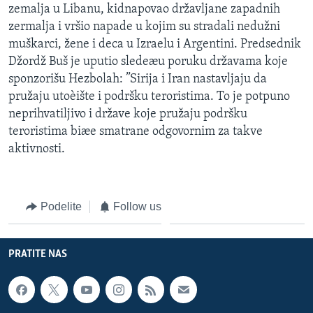
zemalja u Libanu, kidnapovao državljane zapadnih
zermalja i vršio napade u kojim su stradali nedužni
muškarci, žene i deca u Izraelu i Argentini. Predsednik
Džordž Buš je uputio sledeæu poruku državama koje
sponzorišu Hezbolah: ”Sirija i Iran nastavljaju da
pružaju utoèište i podršku teroristima. To je potpuno
neprihvatiljivo i države koje pružaju podršku
teroristima biæe smatrane odgovornim za takve
aktivnosti.
Podelite
Follow us
PRATITE NAS