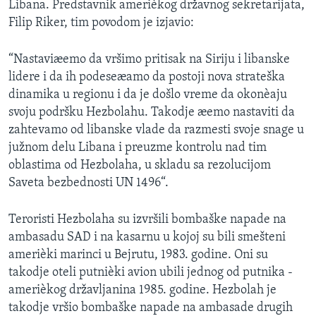
Libana. Predstavnik amerièkog državnog sekretarijata,
Filip Riker, tim povodom je izjavio:
“Nastaviæemo da vršimo pritisak na Siriju i libanske
lidere i da ih podeseæamo da postoji nova strateška
dinamika u regionu i da je došlo vreme da okonèaju
svoju podršku Hezbolahu. Takodje æemo nastaviti da
zahtevamo od libanske vlade da razmesti svoje snage u
južnom delu Libana i preuzme kontrolu nad tim
oblastima od Hezbolaha, u skladu sa rezolucijom
Saveta bezbednosti UN 1496“.
Teroristi Hezbolaha su izvršili bombaške napade na
ambasadu SAD i na kasarnu u kojoj su bili smešteni
amerièki marinci u Bejrutu, 1983. godine. Oni su
takodje oteli putnièki avion ubili jednog od putnika -
amerièkog državljanina 1985. godine. Hezbolah je
takodje vršio bombaške napade na ambasade drugih