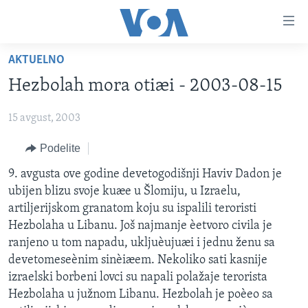
Linkovi
Idi
na
AKTUELNO
glavni
NASLOVNA
sadržaj
Hezbolah mora otiæi - 2003-08-15
RUBRIKE
Idi
na
15 avgust, 2003
TV PROGRAM
AMERIKA
glavnu
Podelite
BALKAN
OTVORENI STUDIO
navigaciju
Learning English
Idi
GLOBALNE TEME
IZ AMERIKE
9. avgusta ove godine devetogodišnji Haviv Dadon je
na
ubijen blizu svoje kuæe u Šlomiju, u Izraelu,
PRATITE NAS
EKONOMIJA
pretragu
artiljerijskom granatom koju su ispalili teroristi
NAUKA I TEHNOLOGIJA
Hezbolaha u Libanu. Još najmanje èetvoro civila je
ranjeno u tom napadu, ukljuèujuæi i jednu ženu sa
MEDICINA
devetomeseènim sinèiæem. Nekoliko sati kasnije
Jezici
KULTURA
izraelski borbeni lovci su napali polažaje terorista
Hezbolaha u južnom Libanu. Hezbolah je poèeo sa
DRUŠTVO