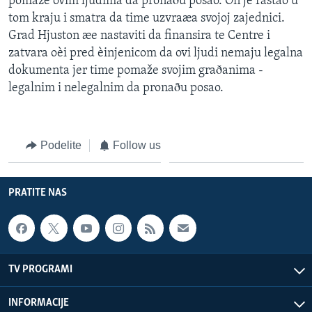
pomaže ovim ljudima da pronaðu posao. On je rastao u
tom kraju i smatra da time uzvraæa svojoj zajednici.
Grad Hjuston æe nastaviti da finansira te Centre i
zatvara oèi pred èinjenicom da ovi ljudi nemaju legalna
dokumenta jer time pomaže svojim graðanima -
legalnim i nelegalnim da pronaðu posao.
Podelite
Follow us
PRATITE NAS
TV PROGRAMI
INFORMACIJE