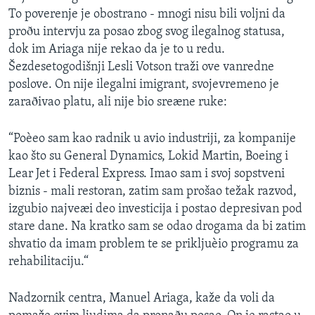
To poverenje je obostrano - mnogi nisu bili voljni da
proðu intervju za posao zbog svog ilegalnog statusa,
dok im Ariaga nije rekao da je to u redu.
Šezdesetogodišnji Lesli Votson traži ove vanredne
poslove. On nije ilegalni imigrant, svojevremeno je
zaraðivao platu, ali nije bio sreæne ruke:
“Poèeo sam kao radnik u avio industriji, za kompanije
kao što su General Dynamics, Lokid Martin, Boeing i
Lear Jet i Federal Express. Imao sam i svoj sopstveni
biznis - mali restoran, zatim sam prošao težak razvod,
izgubio najveæi deo investicija i postao depresivan pod
stare dane. Na kratko sam se odao drogama da bi zatim
shvatio da imam problem te se prikljuèio programu za
rehabilitaciju.“
Nadzornik centra, Manuel Ariaga, kaže da voli da