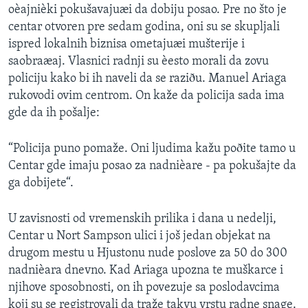
oèajnièki pokušavajuæi da dobiju posao. Pre no što je
SPORT
centar otvoren pre sedam godina, oni su se skupljali
INTERVJU
ispred lokalnih biznisa ometajuæi mušterije i
saobraæaj. Vlasnici radnji su èesto morali da zovu
policiju kako bi ih naveli da se raziðu. Manuel Ariaga
rukovodi ovim centrom. On kaže da policija sada ima
gde da ih pošalje:
“Policija puno pomaže. Oni ljudima kažu poðite tamo u
Centar gde imaju posao za nadnièare - pa pokušajte da
ga dobijete“.
U zavisnosti od vremenskih prilika i dana u nedelji,
Centar u Nort Sampson ulici i još jedan objekat na
drugom mestu u Hjustonu nude poslove za 50 do 300
nadnièara dnevno. Kad Ariaga upozna te muškarce i
njihove sposobnosti, on ih povezuje sa poslodavcima
koji su se registrovali da traže takvu vrstu radne snage.