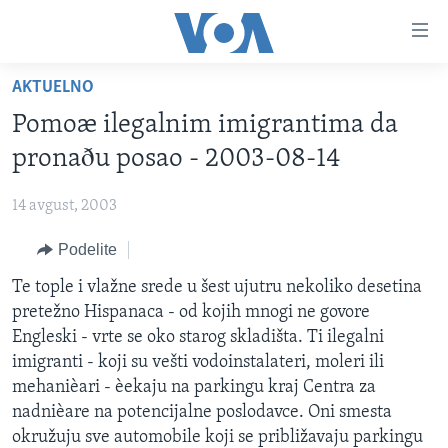
Linkovi
Idi
na
AKTUELNO
glavni
NASLOVNA
sadržaj
Pomoæ ilegalnim imigrantima da
RUBRIKE
Idi
pronaðu posao - 2003-08-14
na
TV PROGRAM
AMERIKA
glavnu
14 avgust, 2003
BALKAN
OTVORENI STUDIO
navigaciju
Learning English
Idi
Podelite
GLOBALNE TEME
IZ AMERIKE
na
PRATITE NAS
Te tople i vlažne srede u šest ujutru nekoliko desetina
EKONOMIJA
pretragu
pretežno Hispanaca - od kojih mnogi ne govore
NAUKA I TEHNOLOGIJA
Engleski - vrte se oko starog skladišta. Ti ilegalni
MEDICINA
imigranti - koji su vešti vodoinstalateri, moleri ili
Jezici
mehanièari - èekaju na parkingu kraj Centra za
KULTURA
nadnièare na potencijalne poslodavce. Oni smesta
DRUŠTVO
okružuju sve automobile koji se približavaju parkingu