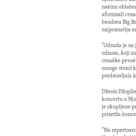
SPORT
naèinu oblaèen
INTERVJU
afirmisali crn
bendova Big B
najpoznatija a
”Odrasla je na
odnosa, koji s
crnaèke pevaèi
mnoge stvari k
predstavljala 
Dženis Džoplin
koncertu u Nju
je okupljene p
prisetila konc
”Na repertoaru 