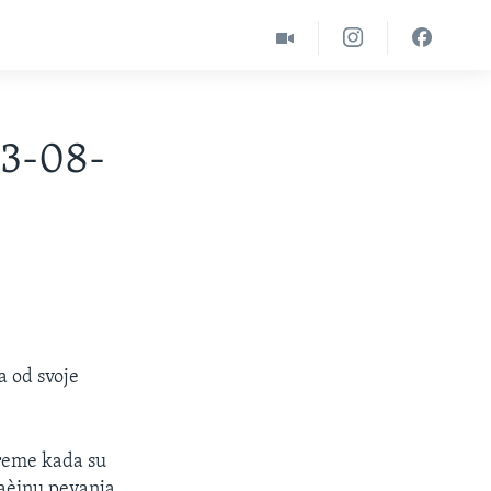
03-08-
a od svoje
vreme kada su
naèinu pevanja,