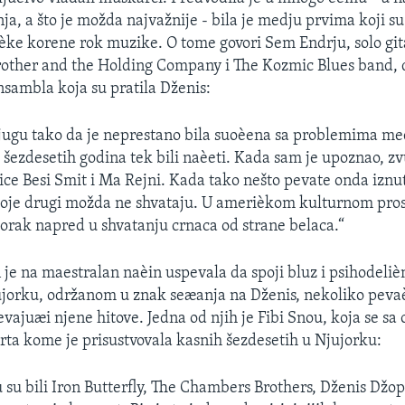
ja, a što je možda najvažnije - bila je medju prvima koji s
aèke korene rok muzike. O tome govori Sem Endrju, solo gita
rother and the Holding Company i The Kozmic Blues band, 
nsambla koja su pratila Dženis:
 jugu tako da je neprestano bila suoèena sa problemima me
u šezdesetih godina tek bili naèeti. Kada sam je upoznao, zv
ce Besi Smit i Ma Rejni. Kada tako nešto pevate onda iznu
oje drugi možda ne shvataju. U amerièkom kulturnom pros
korak napred u shvatanju crnaca od strane belaca.“
 je na maestralan naèin uspevala da spoji bluz i psihodeliè
jorku, održanom u znak seæanja na Dženis, nekoliko pevaè
evajuæi njene hitove. Jedna od njih je Fibi Snou, koja se s
erta kome je prisustvovala kasnih šezdesetih u Njujorku:
su bili Iron Butterfly, The Chambers Brothers, Dženis Džopl