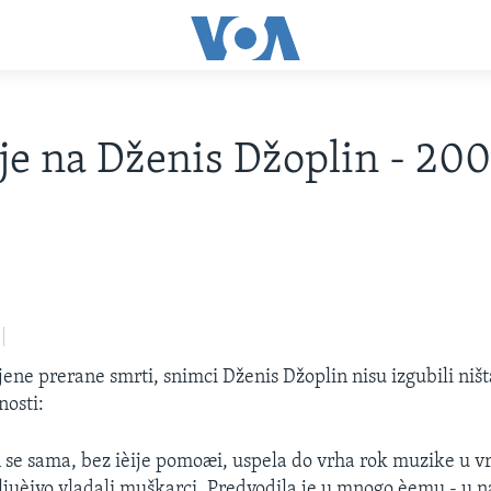
e na Dženis Džoplin - 20
jene prerane smrti, snimci Dženis Džoplin nisu izgubili ništ
nosti:
 se sama, bez ièije pomoæi, uspela do vrha rok muzike u 
ljuèivo vladali muškarci. Predvodila je u mnogo èemu - u 