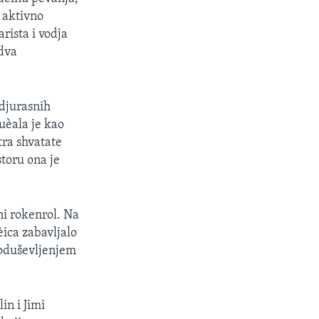
u aktivno
rista i vodja
dva
djurasnih
uèala je kao
tra shvatate
toru ona je
ni rokenrol. Na
ica zabavljalo
a oduševljenjem
in i Jimi