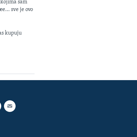
a kojima sam
e... sve je ovo
as kupuju