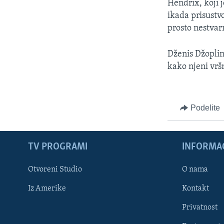
Hendrix, koji j
ikada prisustv
prosto nestvar
Dženis Džoplin
kako njeni vršn
Podelite
TV PROGRAMI
INFORMAC
Otvoreni Studio
O nama
Iz Amerike
Kontakt
Privatnost