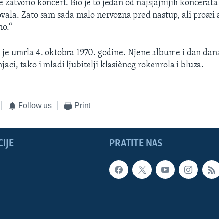
e zatvorio koncert. Bio je to jedan od najsjajnijih koncerat
ovala. Zato sam sada malo nervozna pred nastup, ali proæi æ
no.“
 je umrla 4. oktobra 1970. godine. Njene albume i dan dan
jaci, tako i mladi ljubitelji klasiènog rokenrola i bluza.
Follow us
Print
IJE
PRATITE NAS