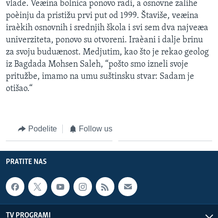
vlade. Veæina bolnica ponovo radi, a osnovne zalihe
poèinju da pristižu prvi put od 1999. Štaviše, veæina
iraèkih osnovnih i srednjih škola i svi sem dva najveæa
univerziteta, ponovo su otvoreni. Iraèani i dalje brinu
za svoju buduænost. Medjutim, kao što je rekao geolog
iz Bagdada Mohsen Saleh, “pošto smo izneli svoje
pritužbe, imamo na umu suštinsku stvar: Sadam je
otišao.“
Podelite
Follow us
PRATITE NAS
TV PROGRAMI