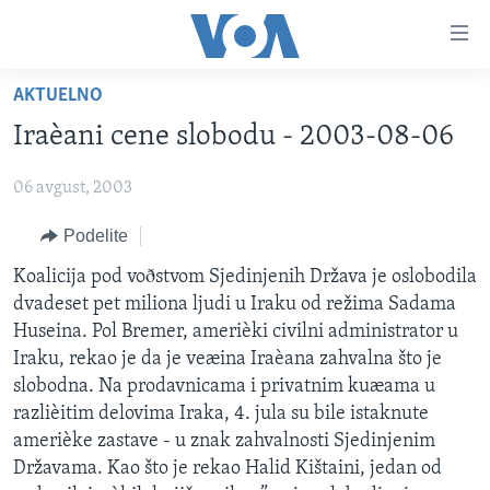
Linkovi
Idi
na
AKTUELNO
glavni
NASLOVNA
sadržaj
Iraèani cene slobodu - 2003-08-06
RUBRIKE
Idi
na
06 avgust, 2003
TV PROGRAM
AMERIKA
glavnu
Podelite
BALKAN
OTVORENI STUDIO
navigaciju
Learning English
Idi
GLOBALNE TEME
IZ AMERIKE
Koalicija pod voðstvom Sjedinjenih Država je oslobodila
na
dvadeset pet miliona ljudi u Iraku od režima Sadama
PRATITE NAS
EKONOMIJA
pretragu
Huseina. Pol Bremer, amerièki civilni administrator u
NAUKA I TEHNOLOGIJA
Iraku, rekao je da je veæina Iraèana zahvalna što je
slobodna. Na prodavnicama i privatnim kuæama u
MEDICINA
razlièitim delovima Iraka, 4. jula su bile istaknute
Jezici
KULTURA
amerièke zastave - u znak zahvalnosti Sjedinjenim
Državama. Kao što je rekao Halid Kištaini, jedan od
DRUŠTVO