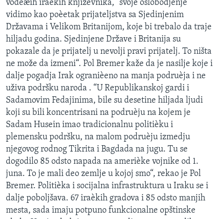
vodeæih iraèkih književnika, ”svoje oslobodjenje
SPORT
vidimo kao poèetak prijateljstva sa Sjedinjenim
Državama i Velikom Britanijom, koje bi trebalo da traje
INTERVJU
hiljadu godina. Sjedinjene Države i Britanija su
pokazale da je prijatelj u nevolji pravi prijatelj. To ništa
ne može da izmeni“. Pol Bremer kaže da je nasilje koje i
dalje pogadja Irak ogranièeno na manja podruèja i ne
uživa podršku naroda . “U Republikanskoj gardi i
Sadamovim Fedajinima, bile su desetine hiljada ljudi
koji su bili koncentrisani na podruèju na kojem je
Sadam Husein imao tradicionalnu politièku i
plemensku podršku, na malom podruèju izmedju
njegovog rodnog Tikrita i Bagdada na jugu. Tu se
dogodilo 85 odsto napada na amerièke vojnike od 1.
juna. To je mali deo zemlje u kojoj smo“, rekao je Pol
Bremer. Politièka i socijalna infrastruktura u Iraku se i
dalje poboljšava. 67 iraèkih gradova i 85 odsto manjih
mesta, sada imaju potpuno funkcionalne opštinske