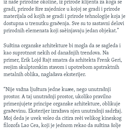
iz naše prirodne okoline, iz prirode klijenta za koga se
SPORT
gradi, prirode šire zajednice u kojoj se gradi i prirode
INTERVJU
materijala od kojih se gradi i prirode tehnologije koja je
dostupna u trenutku graðenja. Sve su to sastavni delovi
prirodnih elemenata koji saèinjavaju jedan objekat.”
Suština organske arhitekture bi mogla da se sagleda i
kao suprotnost nekih od današnjih trendova. Na
primer, Erik Lojd Rajt smatra da arhitekta Frenk Geri,
svojim skulptorskim stavom i upotrebom apstraktnih
metalnih oblika, naglašava eksterijer.
“Nije važna ljuštura jedne kuæe, nego unutrašnji
prostor. A taj unutrašnji prostor, ukoliko pravilno
primenjujete principe organske arhitekture, oblikuje
graðevinu. Eksterijer izražava njen unutrašnji sadržaj.
Moj deda je uvek voleo da citira reèi velikog kineskog
filozofa Lao Cea, koji je jednom rekao da suština šolje