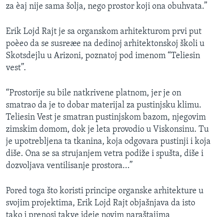
za èaj nije sama šolja, nego prostor koji ona obuhvata.”
Erik Lojd Rajt je sa organskom arhitekturom prvi put
poèeo da se susreæe na dedinoj arhitektonskoj školi u
Skotsdejlu u Arizoni, poznatoj pod imenom “Teliesin
vest”.
“Prostorije su bile natkrivene platnom, jer je on
smatrao da je to dobar materijal za pustinjsku klimu.
Teliesin Vest je smatran pustinjskom bazom, njegovim
zimskim domom, dok je leta provodio u Viskonsinu. Tu
je upotrebljena ta tkanina, koja odgovara pustinji i koja
diše. Ona se sa strujanjem vetra podiže i spušta, diše i
dozvoljava ventilisanje prostora...”
Pored toga što koristi principe organske arhitekture u
svojim projektima, Erik Lojd Rajt objašnjava da isto
tako i prenosi takve ideje novim naraštajima