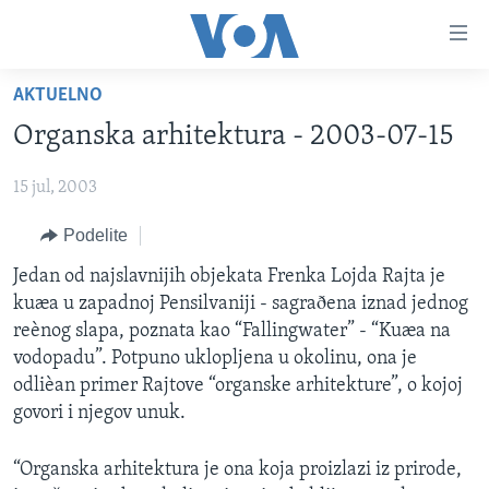
Linkovi
Idi
na
AKTUELNO
glavni
NASLOVNA
sadržaj
Organska arhitektura - 2003-07-15
RUBRIKE
Idi
na
15 jul, 2003
TV PROGRAM
AMERIKA
glavnu
Podelite
BALKAN
OTVORENI STUDIO
navigaciju
Learning English
Idi
GLOBALNE TEME
IZ AMERIKE
Jedan od najslavnijih objekata Frenka Lojda Rajta je
na
kuæa u zapadnoj Pensilvaniji - sagraðena iznad jednog
PRATITE NAS
EKONOMIJA
pretragu
reènog slapa, poznata kao “Fallingwater” - “Kuæa na
NAUKA I TEHNOLOGIJA
vodopadu”. Potpuno uklopljena u okolinu, ona je
odlièan primer Rajtove “organske arhitekture”, o kojoj
MEDICINA
govori i njegov unuk.
Jezici
KULTURA
“Organska arhitektura je ona koja proizlazi iz prirode,
DRUŠTVO