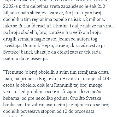
najveæi rast broja obolelih od SIDE na svetu. Tokom
SPORT
2002-e u tim delovima sveta zabaleženo je èak 250
hiljada novih sluèajeva zaraze, što je ukupan broj
INTERVJU
obolelih u tim regionima popelo na èak 1.2 miliona.
Iako se Ruska fderacija i Ukraina i dalje nalaze na vrhu,
po broju obolelih, broj zaraženih u velikom broju
drugih zemalja naglo raste. Jedan od autora tog
izveštaja, Dominik Hejzn, struènjak za zdravstvo pri
Svetskoj banci, ukazuje da efekti zaraze tek sada
poèinju da se oseæaju.
“Trenutno je broj obolelih u svim tim zemljama dosta
mali, na primer u Bugarskoj i Hrvatskoj manje od 400
osoba je obolelo, dok je u Rumuniji taj broj mnogo
veæi, usled problema sa transfuzijama krvi meðu
bebama, od pre nekoliko godina. Ono što Svetska
banka smatra zabrinjavajuæim je èinjenica da se broj
obolelih poveæava stopom od 10 do procenata