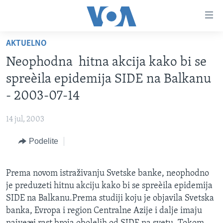
Linkovi
Idi
na
AKTUELNO
glavni
NASLOVNA
sadržaj
Neophodna hitna akcija kako bi se
RUBRIKE
Idi
spreèila epidemija SIDE na Balkanu
na
TV PROGRAM
AMERIKA
- 2003-07-14
glavnu
BALKAN
OTVORENI STUDIO
navigaciju
Learning English
14 jul, 2003
Idi
GLOBALNE TEME
IZ AMERIKE
na
Podelite
PRATITE NAS
EKONOMIJA
pretragu
NAUKA I TEHNOLOGIJA
Prema novom istraživanju Svetske banke, neophodno
MEDICINA
je preduzeti hitnu akciju kako bi se spreèila epidemija
Jezici
KULTURA
SIDE na Balkanu.Prema studiji koju je objavila Svetska
banka, Evropa i region Centralne Azije i dalje imaju
DRUŠTVO