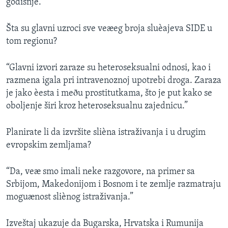
godišnje.”
Šta su glavni uzroci sve veæeg broja sluèajeva SIDE u
tom regionu?
“Glavni izvori zaraze su heteroseksualni odnosi, kao i
razmena igala pri intravenoznoj upotrebi droga. Zaraza
je jako èesta i meðu prostitutkama, što je put kako se
oboljenje širi kroz heteroseksualnu zajednicu.”
Planirate li da izvršite slièna istraživanja i u drugim
evropskim zemljama?
“Da, veæ smo imali neke razgovore, na primer sa
Srbijom, Makedonijom i Bosnom i te zemlje razmatraju
moguænost sliènog istraživanja.”
Izveštaj ukazuje da Bugarska, Hrvatska i Rumunija