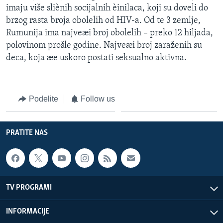
imaju više sliènih socijalnih èinilaca, koji su doveli do
brzog rasta broja obolelih od HIV-a. Od te 3 zemlje,
Rumunija ima najveæi broj obolelih – preko 12 hiljada,
polovinom prošle godine. Najveæi broj zaraženih su
deca, koja æe uskoro postati seksualno aktivna.
Podelite
Follow us
PRATITE NAS
TV PROGRAMI
INFORMACIJE