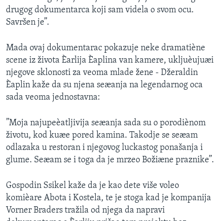
drugog dokumentarca koji sam videla o svom ocu.
Savršen je”.
Mada ovaj dokumentarac pokazuje neke dramatiène
scene iz života Èarlija Èaplina van kamere, ukljuèujuæi
njegove sklonosti za veoma mlade žene - Džeraldin
Èaplin kaže da su njena seæanja na legendarnog oca
sada veoma jednostavna:
”Moja najupeèatljivija seæanja sada su o porodiènom
životu, kod kuæe pored kamina. Takodje se seæam
odlazaka u restoran i njegovog luckastog ponašanja i
glume. Seæam se i toga da je mrzeo Božiæne praznike”.
Gospodin Ssikel kaže da je kao dete više voleo
komièare Abota i Kostela, te je stoga kad je kompanija
Vorner Braders tražila od njega da napravi