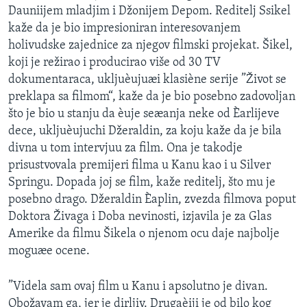
Dauniijem mladjim i Džonijem Depom. Reditelj Ssikel
SPORT
kaže da je bio impresioniran interesovanjem
INTERVJU
holivudske zajednice za njegov filmski projekat. Šikel,
koji je režirao i producirao više od 30 TV
dokumentaraca, ukljuèujuæi klasiène serije ”Život se
preklapa sa filmom“, kaže da je bio posebno zadovoljan
što je bio u stanju da èuje seæanja neke od Èarlijeve
dece, ukljuèujuchi Džeraldin, za koju kaže da je bila
divna u tom intervjuu za film. Ona je takodje
prisustvovala premijeri filma u Kanu kao i u Silver
Springu. Dopada joj se film, kaže reditelj, što mu je
posebno drago. Džeraldin Èaplin, zvezda filmova poput
Doktora Živaga i Doba nevinosti, izjavila je za Glas
Amerike da filmu Šikela o njenom ocu daje najbolje
moguæe ocene.
”Videla sam ovaj film u Kanu i apsolutno je divan.
Obožavam ga, jer je dirljiv. Drugaèiji je od bilo kog