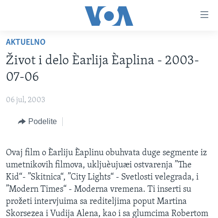
Linkovi
Idi
na
AKTUELNO
glavni
NASLOVNA
sadržaj
Život i delo Èarlija Èaplina - 2003-
RUBRIKE
Idi
07-06
na
TV PROGRAM
AMERIKA
glavnu
06 jul, 2003
BALKAN
OTVORENI STUDIO
navigaciju
Learning English
Idi
Podelite
GLOBALNE TEME
IZ AMERIKE
na
PRATITE NAS
EKONOMIJA
pretragu
Ovaj film o Èarliju Èaplinu obuhvata duge segmente iz
NAUKA I TEHNOLOGIJA
umetnikovih filmova, ukljuèujuæi ostvarenja ”The
MEDICINA
Kid“- ”Skitnica“, ”City Lights“ - Svetlosti velegrada, i
Jezici
”Modern Times“ - Moderna vremena. Ti inserti su
KULTURA
prožeti intervjuima sa rediteljima poput Martina
DRUŠTVO
Skorsezea i Vudija Alena, kao i sa glumcima Robertom