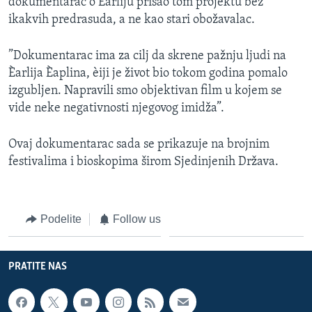
dokumentarac o Èarliju prišao tom projektu bez
ikakvih predrasuda, a ne kao stari obožavalac.
”Dokumentarac ima za cilj da skrene pažnju ljudi na
Èarlija Èaplina, èiji je život bio tokom godina pomalo
izgubljen. Napravili smo objektivan film u kojem se
vide neke negativnosti njegovog imidža”.
Ovaj dokumentarac sada se prikazuje na brojnim
festivalima i bioskopima širom Sjedinjenih Država.
Podelite
Follow us
PRATITE NAS