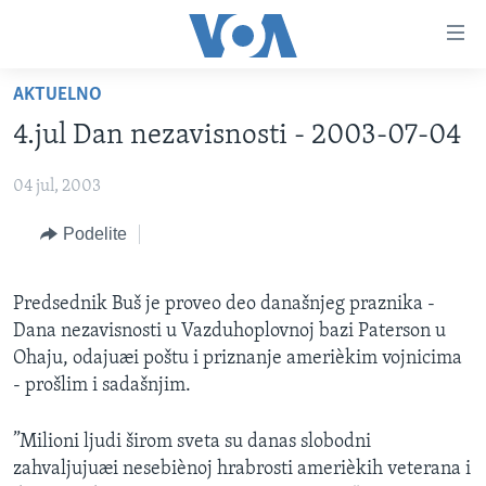
Linkovi
Idi
na
AKTUELNO
glavni
NASLOVNA
sadržaj
4.jul Dan nezavisnosti - 2003-07-04
RUBRIKE
Idi
na
04 jul, 2003
TV PROGRAM
AMERIKA
glavnu
Podelite
BALKAN
OTVORENI STUDIO
navigaciju
Learning English
Idi
GLOBALNE TEME
IZ AMERIKE
na
Predsednik Buš je proveo deo današnjeg praznika -
PRATITE NAS
EKONOMIJA
pretragu
Dana nezavisnosti u Vazduhoplovnoj bazi Paterson u
NAUKA I TEHNOLOGIJA
Ohaju, odajuæi poštu i priznanje amerièkim vojnicima
- prošlim i sadašnjim.
MEDICINA
Jezici
KULTURA
”Milioni ljudi širom sveta su danas slobodni
zahvaljujuæi nesebiènoj hrabrosti amerièkih veterana i
DRUŠTVO