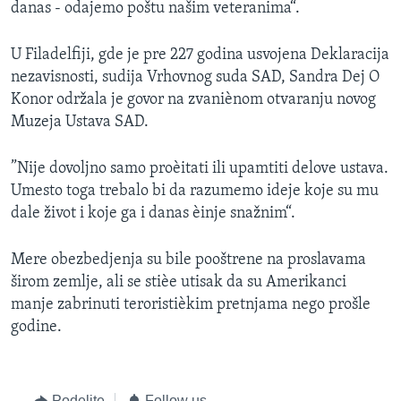
danas - odajemo poštu našim veteranima“.
SPORT
INTERVJU
U Filadelfiji, gde je pre 227 godina usvojena Deklaracija
nezavisnosti, sudija Vrhovnog suda SAD, Sandra Dej O
Konor održala je govor na zvaniènom otvaranju novog
Muzeja Ustava SAD.
”Nije dovoljno samo proèitati ili upamtiti delove ustava.
Umesto toga trebalo bi da razumemo ideje koje su mu
dale život i koje ga i danas èinje snažnim“.
Mere obezbedjenja su bile pooštrene na proslavama
širom zemlje, ali se stièe utisak da su Amerikanci
manje zabrinuti teroristièkim pretnjama nego prošle
godine.
Podelite
Follow us