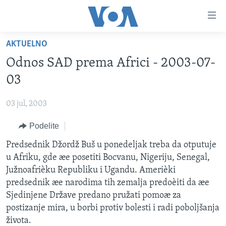
Linkovi
Idi
na
AKTUELNO
glavni
NASLOVNA
sadržaj
Odnos SAD prema Africi - 2003-07-
RUBRIKE
Idi
03
na
TV PROGRAM
AMERIKA
glavnu
03 jul, 2003
BALKAN
OTVORENI STUDIO
navigaciju
Learning English
Idi
Podelite
GLOBALNE TEME
IZ AMERIKE
na
PRATITE NAS
Predsednik Džordž Buš u ponedeljak treba da otputuje
EKONOMIJA
pretragu
u Afriku, gde æe posetiti Bocvanu, Nigeriju, Senegal,
NAUKA I TEHNOLOGIJA
Južnoafrièku Republiku i Ugandu. Amerièki
MEDICINA
predsednik æe narodima tih zemalja predoèiti da æe
Jezici
Sjedinjene Države predano pružati pomoæ za
KULTURA
postizanje mira, u borbi protiv bolesti i radi poboljšanja
DRUŠTVO
života.