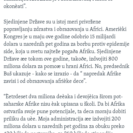
okonèati”.
Sjedinjene Države su u istoj meri privržene
popravljanju zdrastva i obrazovanja u Africi. Amerièki
Kongres je u maju ove godine odobrio 15 milijardi
dolara u narednih pet godina za borbu protiv epidemije
side, koja u svetu najteže pogaða Afriku. Sjedinjene
Države æe tokom ove godine, takoðe, izdvojiti 800
miliona dolara za pomoæ u hrani Africi. No, predsednik
Buš ukazuje - kako se izrazio - da “ napredak Afrike
zavisi i od obrazovanja afrièke dece”.
“Èetrdeset dva miliona deèaka i devojèica širom pot-
saharske Afrike nisu èak upisana u školi. Da bi Afrika
ostvarila svoje pune potencijale, ta deca moraju dobiti
priliku da uèe. Moja administracija æe izdvojiti 200
miliona dolara u narednih pet godina za obuku preko