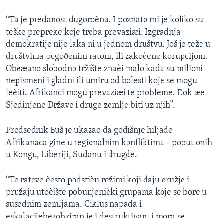
SPORT
“Ta je predanost dugoroèna. I poznato mi je koliko su
INTERVJU
teške prepreke koje treba prevaziæi. Izgradnja
demokratije nije laka ni u jednom društvu. Još je teže u
društvima pogoðenim ratom, ili zakoèene korupcijom.
Obeæano slobodno tržište znaèi malo kada su milioni
nepismeni i gladni ili umiru od bolesti koje se mogu
leèiti. Afrikanci mogu prevaziæi te probleme. Dok æe
Sjedinjene Države i druge zemlje biti uz njih”.
Predsednik Buš je ukazao da godišnje hiljade
Afrikanaca gine u regionalnim konfliktima - poput onih
u Kongu, Liberiji, Sudanu i drugde.
“Te ratove èesto podstièu režimi koji daju oružje i
pružaju utoèište pobunjenièki grupama koje se bore u
susednim zemljama. Ciklus napada i
eskalacijebezobziran je i destruktivan, i mora se