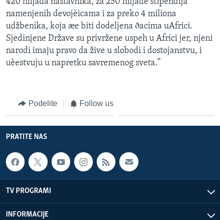
420 hiljada nastavnika, za 250 hiljade stipendija
namenjenih devojèicama i za preko 4 miliona
udžbenika, koja æe biti dodeljena ðacima uAfrici.
Sjedinjene Države su privržene uspeh u Africi jer, njeni
narodi imaju pravo da žive u slobodi i dostojanstvu, i
uèestvuju u napretku savremenog sveta.”
Podelite
Follow us
PRATITE NAS
TV PROGRAMI
INFORMACIJE