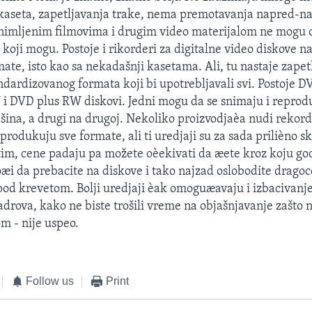
 kaseta, zapetljavanja trake, nema premotavanja napred-na
snimljenim filmovima i drugim video materijalom ne mogu da
 koji mogu. Postoje i rikorderi za digitalne video diskove n
te, isto kao sa nekadašnji kasetama. Ali, tu nastaje zapetl
dardizovanog formata koji bi upotrebljavali svi. Postoje DV
i DVD plus RW diskovi. Jedni mogu da se snimaju i reprod
ašina, a drugi na drugoj. Nekoliko proizvodjaèa nudi rekor
produkuju sve formate, ali ti uredjaji su za sada prilièno s
im, cene padaju pa možete oèekivati da æete kroz koju god
æi da prebacite na diskove i tako najzad oslobodite dragoc
 pod krevetom. Bolji uredjaji èak omoguæavaju i izbacivanje 
drova, kako ne biste trošili vreme na objašnjavanje zašto 
om - nije uspeo.
Follow us
Print