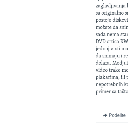
SPORT
zaglavljivanja
INTERVJU
sa originalno 
postoje diskovi
možete da snima
sada nema stan
DVD crtica RW 
jednoj vrsti m
da snimaju i re
dolara. Medjut
video trake mo
plakarima, ili
nepotrebnih ka
primer sa tašt
Podelite