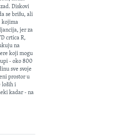
zad. Diskovi
 se brišu, ali
a kojima
jancija, jer za
D crtica R,
ukuju na
dere koji mogu
kupi - oko 800
inu sve svoje
eni prostor u
loših i
neki kadar - na