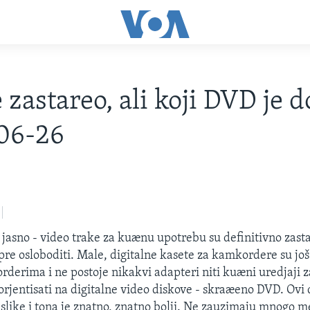
 zastareo, ali koji DVD je d
06-26
 jasno - video trake za kuænu upotrebu su definitivno zastar
 pre osloboditi. Male, digitalne kasete za kamkordere su još
rderima i ne postoje nikakvi adapteri niti kuæni uredjaji za
orjentisati na digitalne video diskove - skraæeno DVD. Ovi 
et slike i tona je znatno, znatno bolji. Ne zauzimaju mnogo 