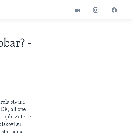
obar? -
ela stvar i
 OK, ali one
 njih. Zato se
diskovi su
mesta, nema