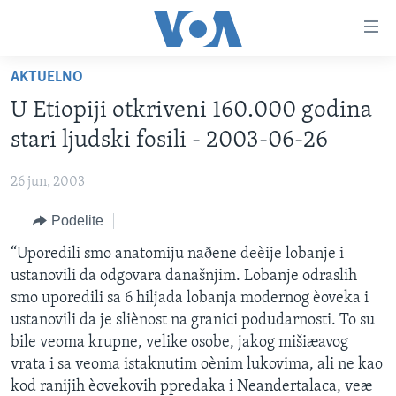
Linkovi
Idi
na
AKTUELNO
glavni
NASLOVNA
sadržaj
U Etiopiji otkriveni 160.000 godina
RUBRIKE
Idi
stari ljudski fosili - 2003-06-26
na
TV PROGRAM
AMERIKA
glavnu
26 jun, 2003
BALKAN
OTVORENI STUDIO
navigaciju
Learning English
Idi
Podelite
GLOBALNE TEME
IZ AMERIKE
na
PRATITE NAS
“Uporedili smo anatomiju naðene deèije lobanje i
EKONOMIJA
pretragu
ustanovili da odgovara današnjim. Lobanje odraslih
NAUKA I TEHNOLOGIJA
smo uporedili sa 6 hiljada lobanja modernog èoveka i
MEDICINA
ustanovili da je sliènost na granici podudarnosti. To su
Jezici
bile veoma krupne, velike osobe, jakog mišiæavog
KULTURA
vrata i sa veoma istaknutim oènim lukovima, ali ne kao
DRUŠTVO
kod ranijih èovekovih ppredaka i Neandertalaca, veæ