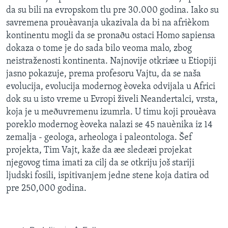
da su bili na evropskom tlu pre 30.000 godina. Iako su
savremena prouèavanja ukazivala da bi na afrièkom
kontinentu mogli da se pronaðu ostaci Homo sapiensa
dokaza o tome je do sada bilo veoma malo, zbog
neistraženosti kontinenta. Najnovije otkriæe u Etiopiji
jasno pokazuje, prema profesoru Vajtu, da se naša
evolucija, evolucija modernog èoveka odvijala u Africi
dok su u isto vreme u Evropi živeli Neandertalci, vrsta,
koja je u meðuvremenu izumrla. U timu koji prouèava
poreklo modernog èoveka nalazi se 45 nauènika iz 14
zemalja - geologa, arheologa i paleontologa. Šef
projekta, Tim Vajt, kaže da æe sledeæi projekat
njegovog tima imati za cilj da se otkriju još stariji
ljudski fosili, ispitivanjem jedne stene koja datira od
pre 250,000 godina.