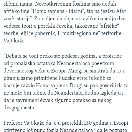
slièniji nama. Novootkrivenim fosilima smo dodali
SPORT
afrièko ime ”Homo sapiens - Idaltu”, što na jeziku Afar
INTERVJU
znaèi stariji“. Zamoljen da objasni razlike izmedju dve
vodeæe teorije porekla èoveka, takozvane ”afrièke“
teorije, èiji je pobornik, i ”multiregionalne“ teritorije,
Vajt kaže:
”Debata se vodi preko sto pedeset godina, a proistièe
od pronalaska ostataka Neandertalaca poèetkom
devetnaestog veka u Evropi. Mnogi su smatrali da su u
pitanju samo primitivne ljudske vrste iz kojih se
kasnije razvio Homo sapiens. Drugi su pak govorili da to
ne može biti taèno, da Neandertalci èudno izgledaju i
da je savremeni èovek sigurno potekao sa nekog
drugog mesta.“
Profesor Vajt kaže da je u proteklih 150 godina u Evropi
otkriveno još puno fosila Neandertalaca i da je poznato