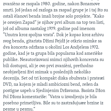
zvanièno se raspala 1980. godine, nakon Bonamove
SPORT
smrti. Još jedan od razloga za raspad grupe je i taj što su
INTERVJU
ostali èlanovi benda imali brojne solo projekte. ”Kako
je osvojen Zapad“ je njihov prvi album na top ten listi,
još od albuma nastalog 1979. godine pod imenom
”Unutra kroz spoljna vrata“. Dok je kopao kroz arhivu
svog benda, gitarista Džimi Pejdž je otkrio snimke sa
dva koncerta održana u okolini Los Andjelesa 1972.
godine, kad je ta grupa bila popularna kod amerièke
publike. Neautorizovani snimci njihovih koncerata su
bili dostupni, ali je ovo prvi zvanièni, prethodno
neobjavljeni živi snimak u poslednjih nekoliko
decenija. Set od tri kompakt diska obuhvata i prateæi
DVD, na kojem je mladi ambiciozni bend, rešen da
postigne uspeh u Sjedinjenim Državama. Basista Džon
Pol Džons komentariše: ”Vatra u izvodjenju je bila
posebno primetljiva. Bile su to zastrašujuæe brzine iz
pesme u pesmu.“