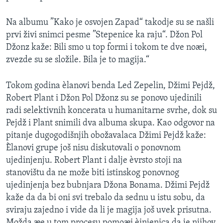
Na albumu ”Kako je osvojen Zapad“ takodje su se našli
prvi živi snimci pesme ”Stepenice ka raju“. Džon Pol
Džonz kaže: Bili smo u top formi i tokom te dve noæi,
zvezde su se složile. Bila je to magija.“
Tokom godina èlanovi benda Led Zepelin, Džimi Pejdž,
Robert Plant i Džon Pol Džonz su se ponovo ujedinili
radi selektivnih koncerata u humanitarne svrhe, dok su
Pejdž i Plant snimili dva albuma skupa. Kao odgovor na
pitanje dugogodišnjih obožavalaca Džimi Pejdž kaže:
Èlanovi grupe još nisu diskutovali o ponovnom
ujedinjenju. Robert Plant i dalje èvrsto stoji na
stanovištu da ne može biti istinskog ponovnog
ujedinjenja bez bubnjara Džona Bonama. Džimi Pejdž
kaže da da bi oni svi trebalo da sednu u istu sobu, da
sviraju zajedno i vide da li je magija još uvek prisutna.
Možda æe u tom procesu pomoæi èinjenica da je njihov