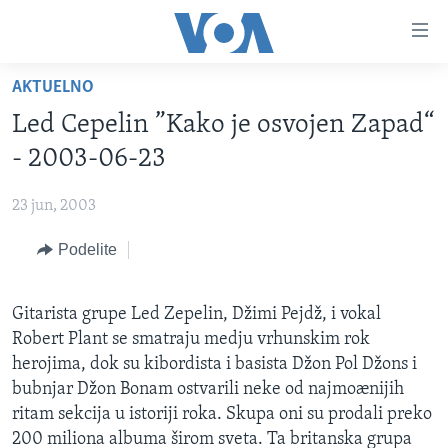
Linkovi
Idi
na
AKTUELNO
glavni
NASLOVNA
sadržaj
Led Cepelin ”Kako je osvojen Zapad“
RUBRIKE
Idi
- 2003-06-23
na
TV PROGRAM
AMERIKA
glavnu
23 jun, 2003
BALKAN
OTVORENI STUDIO
navigaciju
Learning English
Idi
Podelite
GLOBALNE TEME
IZ AMERIKE
na
PRATITE NAS
EKONOMIJA
pretragu
Gitarista grupe Led Zepelin, Džimi Pejdž, i vokal
NAUKA I TEHNOLOGIJA
Robert Plant se smatraju medju vrhunskim rok
MEDICINA
herojima, dok su kibordista i basista Džon Pol Džons i
Jezici
bubnjar Džon Bonam ostvarili neke od najmoænijih
KULTURA
ritam sekcija u istoriji roka. Skupa oni su prodali preko
DRUŠTVO
200 miliona albuma širom sveta. Ta britanska grupa