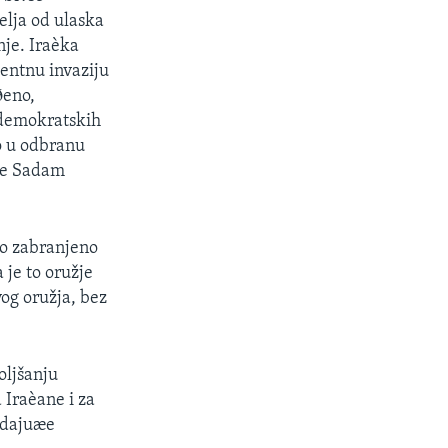
elja od ulaska
nje. Iraèka
gentnu invaziju
ðeno,
 demokratskih
o u odbranu
 je Sadam
ao zabranjeno
je to oružje
og oružja, bez
oljšanju
a Iraèane i za
adajuæe