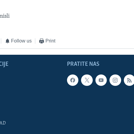
misli
Follow us
Print
IJE
PRATITE NAS
SAD