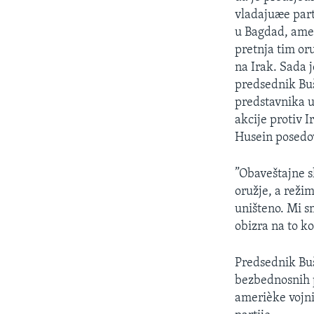
SPORT
vladajuæe part
INTERVJU
u Bagdad, amer
pretnja tim or
na Irak. Sada 
predsednik Buš
predstavnika u
akcije protiv 
Husein posedov
”Obaveštajne s
oružje, a reži
uništeno. Mi s
obizra na to k
Predsednik Buš
bezbednosnih pr
amerièke vojni