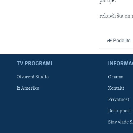
partije.
rekavši šta on 
Podelite
TV PROGRAMI
INFORMAC
Otvoreni Studio
O nama
Iz Amerike
Kontakt
Privatnost
Dostupnost
Stav vlade 
Learning English