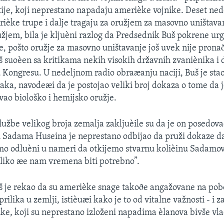
ije, koji neprestano napadaju amerièke vojnike. Deset ned
ièke trupe i dalje tragaju za oružjem za masovno uništava
užjem, bila je kljuèni razlog da Predsednik Buš pokrene ur
je, pošto oružje za masovno uništavanje još uvek nije prona
 suoèen sa kritikama nekih visokih državnih zvaniènika i
 Kongresu. U nedeljnom radio obraæanju naciji, Buš je sta
Iraka, navodeæi da je postojao veliki broj dokaza o tome da
ao biološko i hemijsko oružje.
lužbe velikog broja zemalja zakljuèile su da je on posedov
m Sadama Huseina je neprestano odbijao da pruži dokaze da 
mo odluèni u nameri da otkijemo stvarnu kolièinu Sadamov
oliko æe nam vremena biti potrebno”.
 je rekao da su amerièke snage takoðe angažovane na pob
ilika u zemlji, istièuæi kako je to od vitalne važnosti - i z
ke, koji su neprestano izloženi napadima èlanova bivše vl