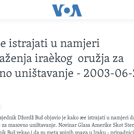
 istrajati u namjeri
aženja iraèkog oružja za
o uništavanje - 2003-06-
jednik Džordž Buš objavio je kako æe istrajati u namjeri d
 za masovno uništavanje. Novinar Glasa Amerike Skot Ster
nik Buš rekao i da su meta vojnih snaga u Iraku - pripadnici