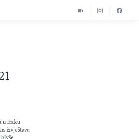
21
a u Iraku
ns izvještava
 bivše