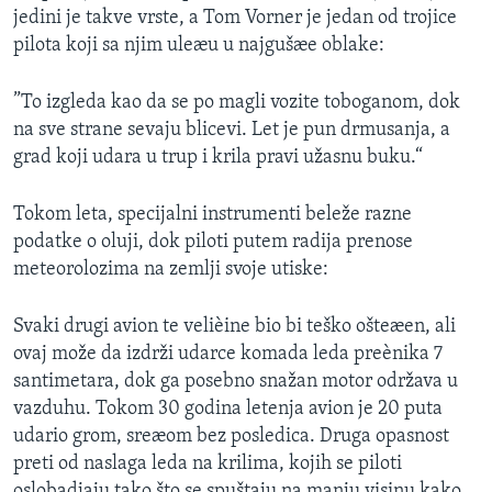
jedini je takve vrste, a Tom Vorner je jedan od trojice
SPORT
pilota koji sa njim uleæu u najgušæe oblake:
INTERVJU
”To izgleda kao da se po magli vozite toboganom, dok
na sve strane sevaju blicevi. Let je pun drmusanja, a
grad koji udara u trup i krila pravi užasnu buku.“
Tokom leta, specijalni instrumenti beleže razne
podatke o oluji, dok piloti putem radija prenose
meteorolozima na zemlji svoje utiske:
Svaki drugi avion te velièine bio bi teško ošteæen, ali
ovaj može da izdrži udarce komada leda preènika 7
santimetara, dok ga posebno snažan motor održava u
vazduhu. Tokom 30 godina letenja avion je 20 puta
udario grom, sreæom bez posledica. Druga opasnost
preti od naslaga leda na krilima, kojih se piloti
oslobadjaju tako što se spuštaju na manju visinu kako