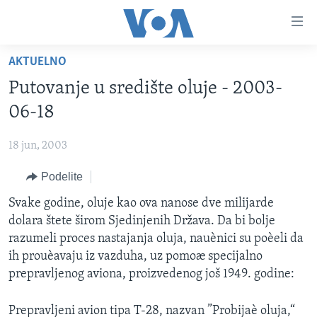
Linkovi
Idi
na
AKTUELNO
glavni
NASLOVNA
sadržaj
Putovanje u središte oluje - 2003-
RUBRIKE
Idi
06-18
na
TV PROGRAM
AMERIKA
glavnu
18 jun, 2003
BALKAN
OTVORENI STUDIO
navigaciju
Learning English
Idi
Podelite
GLOBALNE TEME
IZ AMERIKE
na
PRATITE NAS
Svake godine, oluje kao ova nanose dve milijarde
EKONOMIJA
pretragu
dolara štete širom Sjedinjenih Država. Da bi bolje
NAUKA I TEHNOLOGIJA
razumeli proces nastajanja oluja, nauènici su poèeli da
MEDICINA
ih prouèavaju iz vazduha, uz pomoæ specijalno
Jezici
prepravljenog aviona, proizvedenog još 1949. godine:
KULTURA
DRUŠTVO
Prepravljeni avion tipa T-28, nazvan ”Probijaè oluja,“