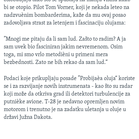
bi se otopio. Pilot Tom Vorner, koji je nekada leteo na
nadzvuènim bombarderima, kaže da mu ovaj posao
zadovoljava strast za letenjem i fascinaciju olujama:
”Mnogi me pitaju da li sam lud. Zašto to radim? A ja
sam uvek bio fasciniran jakim nevremenom. Osim
toga, mi smo vrlo metodièni u primeni mera
bezbednosti. Zato ne bih rekao da sam lud.“
Podaci koje prikupljaju posade ”Probijaèa oluja“ koriste
se i za razvijanje novih instrumenata - kao što su radar
koji može da otkriva grad ili detektori turbulencije za
putnièke avione. T-28 je nedavno opremljen novim
motorom i trenutno je na zadatku uletanja u oluje u
državi Južna Dakota.