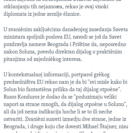
SPORT
otklanjanju tih nejasnoæa, rekao je ovaj visoki
diplomata iz jedne zemlje èlanice.
INTERVJU
U zvaniènim zakljuècima današenjeg zasedanja Saveta
ministara spoljnih poslova EU, navodi se još da Savet
pozdravlja namere Beograda i Prištine da, neposredno
nakon Soluna, povedu direktan dijalog o praktiènim
pitanjima od zajednièkog interesa.
U kontekstualnoj informaciji, portparol grèkog
predsedništva EU rekao nam je da bi "svi misle kako bi
Solun bio fantastièna prilika da taj dijalog otpoène".
Rusos Konduros je dodao da se "poduzimaju veliki
napori sa strane mnogih, da dijalog otpoène u Solunu",
ali da još nema indikacija hoche li se to ili neche
ostvariti. Zvanièni susreti izmedju dve strane, jedne iz
Beograda, i druge koju che dovesti Mihael Štajner, nisu