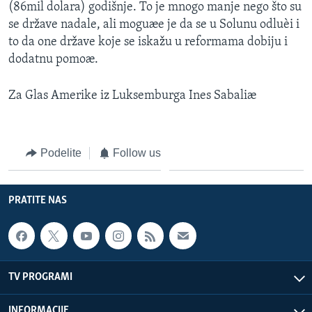
(86mil dolara) godišnje. To je mnogo manje nego što su
se države nadale, ali moguæe je da se u Solunu odluèi i
to da one države koje se iskažu u reformama dobiju i
dodatnu pomoæ.
Za Glas Amerike iz Luksemburga Ines Sabaliæ
Podelite
Follow us
PRATITE NAS
TV PROGRAMI
INFORMACIJE