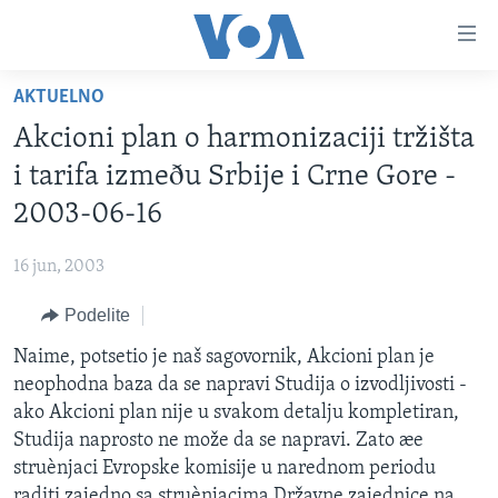
Linkovi
Idi
na
AKTUELNO
glavni
NASLOVNA
sadržaj
Akcioni plan o harmonizaciji tržišta
RUBRIKE
Idi
i tarifa izmeðu Srbije i Crne Gore -
na
TV PROGRAM
AMERIKA
2003-06-16
glavnu
BALKAN
OTVORENI STUDIO
navigaciju
Learning English
16 jun, 2003
Idi
GLOBALNE TEME
IZ AMERIKE
na
Podelite
PRATITE NAS
EKONOMIJA
pretragu
Naime, potsetio je naš sagovornik, Akcioni plan je
NAUKA I TEHNOLOGIJA
neophodna baza da se napravi Studija o izvodljivosti -
MEDICINA
ako Akcioni plan nije u svakom detalju kompletiran,
Jezici
Studija naprosto ne može da se napravi. Zato æe
KULTURA
struènjaci Evropske komisije u narednom periodu
DRUŠTVO
raditi zajedno sa struènjacima Državne zajednice na