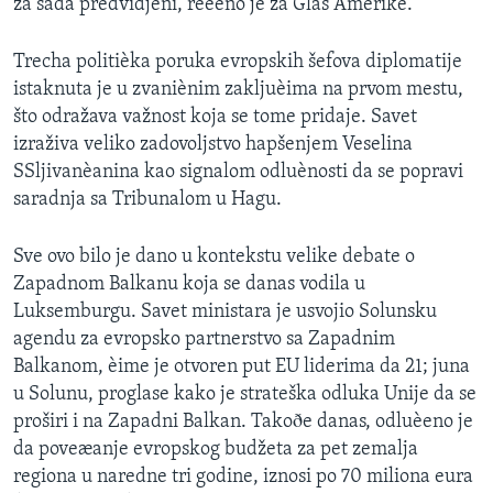
za sada predvidjeni, reèeno je za Glas Amerike.
Trecha politièka poruka evropskih šefova diplomatije
istaknuta je u zvaniènim zakljuèima na prvom mestu,
što odražava važnost koja se tome pridaje. Savet
izraživa veliko zadovoljstvo hapšenjem Veselina
SSljivanèanina kao signalom odluènosti da se popravi
saradnja sa Tribunalom u Hagu.
Sve ovo bilo je dano u kontekstu velike debate o
Zapadnom Balkanu koja se danas vodila u
Luksemburgu. Savet ministara je usvojio Solunsku
agendu za evropsko partnerstvo sa Zapadnim
Balkanom, èime je otvoren put EU liderima da 21; juna
u Solunu, proglase kako je strateška odluka Unije da se
proširi i na Zapadni Balkan. Takoðe danas, odluèeno je
da poveæanje evropskog budžeta za pet zemalja
regiona u naredne tri godine, iznosi po 70 miliona eura