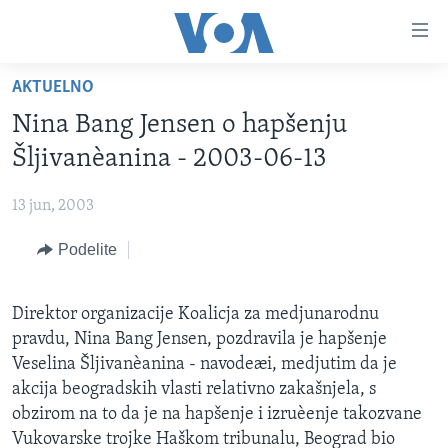
Linkovi
Idi
na
AKTUELNO
glavni
NASLOVNA
sadržaj
Nina Bang Jensen o hapšenju
RUBRIKE
Idi
Šljivanèanina - 2003-06-13
na
TV PROGRAM
AMERIKA
glavnu
13 jun, 2003
BALKAN
OTVORENI STUDIO
navigaciju
Learning English
Idi
Podelite
GLOBALNE TEME
IZ AMERIKE
na
PRATITE NAS
EKONOMIJA
pretragu
Direktor organizacije Koalicja za medjunarodnu
NAUKA I TEHNOLOGIJA
pravdu, Nina Bang Jensen, pozdravila je hapšenje
MEDICINA
Veselina Šljivanèanina - navodeæi, medjutim da je
Jezici
akcija beogradskih vlasti relativno zakašnjela, s
KULTURA
obzirom na to da je na hapšenje i izruèenje takozvane
DRUŠTVO
Vukovarske trojke Haškom tribunalu, Beograd bio