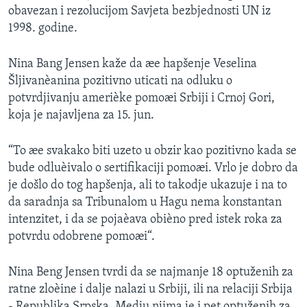
obavezan i rezolucijom Savjeta bezbjednosti UN iz
SPORT
1998. godine.
INTERVJU
Nina Bang Jensen kaže da æe hapšenje Veselina
Šljivanèanina pozitivno uticati na odluku o
potvrdjivanju amerièke pomoæi Srbiji i Crnoj Gori,
koja je najavljena za 15. jun.
“To æe svakako biti uzeto u obzir kao pozitivno kada se
bude odluèivalo o sertifikaciji pomoæi. Vrlo je dobro da
je došlo do tog hapšenja, ali to takodje ukazuje i na to
da saradnja sa Tribunalom u Hagu nema konstantan
intenzitet, i da se pojaèava obièno pred istek roka za
potvrdu odobrene pomoæi“.
Nina Beng Jensen tvrdi da se najmanje 18 optuženih za
ratne zloèine i dalje nalazi u Srbiji, ili na relaciji Srbija
- Republika Srpska. Medju njima je i pet optuženih za