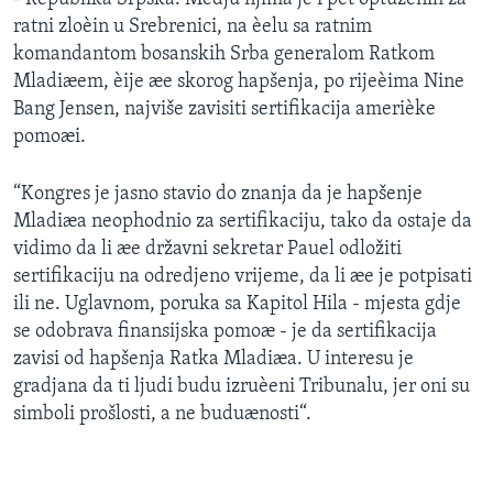
ratni zloèin u Srebrenici, na èelu sa ratnim
komandantom bosanskih Srba generalom Ratkom
Mladiæem, èije æe skorog hapšenja, po rijeèima Nine
Bang Jensen, najviše zavisiti sertifikacija amerièke
pomoæi.
“Kongres je jasno stavio do znanja da je hapšenje
Mladiæa neophodnio za sertifikaciju, tako da ostaje da
vidimo da li æe državni sekretar Pauel odložiti
sertifikaciju na odredjeno vrijeme, da li æe je potpisati
ili ne. Uglavnom, poruka sa Kapitol Hila - mjesta gdje
se odobrava finansijska pomoæ - je da sertifikacija
zavisi od hapšenja Ratka Mladiæa. U interesu je
gradjana da ti ljudi budu izruèeni Tribunalu, jer oni su
simboli prošlosti, a ne buduænosti“.