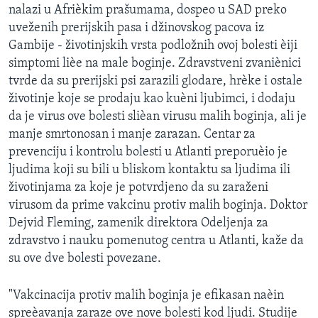
nalazi u Afrièkim prašumama, dospeo u SAD preko
SPORT
uveženih prerijskih pasa i džinovskog pacova iz
INTERVJU
Gambije - životinjskih vrsta podložnih ovoj bolesti èiji
simptomi lièe na male boginje. Zdravstveni zvaniènici
tvrde da su prerijski psi zarazili glodare, hrèke i ostale
životinje koje se prodaju kao kuèni ljubimci, i dodaju
da je virus ove bolesti slièan virusu malih boginja, ali je
manje smrtonosan i manje zarazan. Centar za
prevenciju i kontrolu bolesti u Atlanti preporuèio je
ljudima koji su bili u bliskom kontaktu sa ljudima ili
životinjama za koje je potvrdjeno da su zaraženi
virusom da prime vakcinu protiv malih boginja. Doktor
Dejvid Fleming, zamenik direktora Odeljenja za
zdravstvo i nauku pomenutog centra u Atlanti, kaže da
su ove dve bolesti povezane.
"Vakcinacija protiv malih boginja je efikasan naèin
spreèavanja zaraze ove nove bolesti kod ljudi. Studije