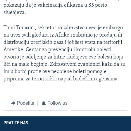
pokazuju da je vakcinacija efikasna u 85 posto
sluèajeva.
Tomi Tomson , sekretar za zdravstvo uveo je embargo
na uvoz svih glodara iz Afrike i zabranio je prodaju ili
distribuciju prerijskih pasa i još šest vrsta na teritoriji
Amerike. Centar za prevenciju i kontrolu bolesti
otvorio je odeljenje za hitne sluèajeve ove bolesti koja
lièi na male boginje. Zdravstveni zvaniènici kažu da su
im u borbi protiv ove neobiène boleti pomogle
pripreme za teroristièki napad biološkim agensima.
Podelite
Follow us
PRATITE NAS