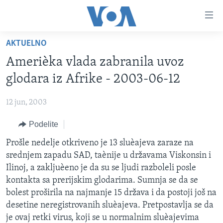
Linkovi
Idi
na
AKTUELNO
glavni
NASLOVNA
sadržaj
Amerièka vlada zabranila uvoz
RUBRIKE
Idi
glodara iz Afrike - 2003-06-12
na
TV PROGRAM
AMERIKA
glavnu
12 jun, 2003
BALKAN
OTVORENI STUDIO
navigaciju
Learning English
Idi
Podelite
GLOBALNE TEME
IZ AMERIKE
na
PRATITE NAS
Prošle nedelje otkriveno je 13 sluèajeva zaraze na
EKONOMIJA
pretragu
srednjem zapadu SAD, taènije u državama Viskonsin i
NAUKA I TEHNOLOGIJA
Ilinoj, a zakljuèeno je da su se ljudi razboleli posle
MEDICINA
kontakta sa prerijskim glodarima. Sumnja se da se
Jezici
bolest proširila na najmanje 15 država i da postoji još na
KULTURA
desetine neregistrovanih sluèajeva. Pretpostavlja se da
DRUŠTVO
je ovaj retki virus, koji se u normalnim sluèajevima