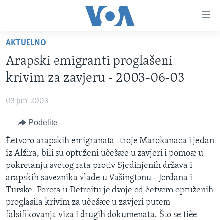
Linkovi
Idi
na
AKTUELNO
glavni
NASLOVNA
sadržaj
Arapski emigranti proglašeni
RUBRIKE
Idi
krivim za zavjeru - 2003-06-03
na
TV PROGRAM
AMERIKA
glavnu
03 jun, 2003
BALKAN
OTVORENI STUDIO
navigaciju
Learning English
Idi
Podelite
GLOBALNE TEME
IZ AMERIKE
na
PRATITE NAS
Èetvoro arapskih emigranata -troje Marokanaca i jedan
EKONOMIJA
pretragu
iz Alžira, bili su optuženi uèešæe u zavjeri i pomoæ u
NAUKA I TEHNOLOGIJA
pokretanju svetog rata protiv Sjedinjenih država i
MEDICINA
arapskih saveznika vlade u Vašingtonu - Jordana i
Jezici
Turske. Porota u Detroitu je dvoje od èetvoro optuženih
KULTURA
proglasila krivim za uèešæe u zavjeri putem
DRUŠTVO
falsifikovanja viza i drugih dokumenata. Što se tièe