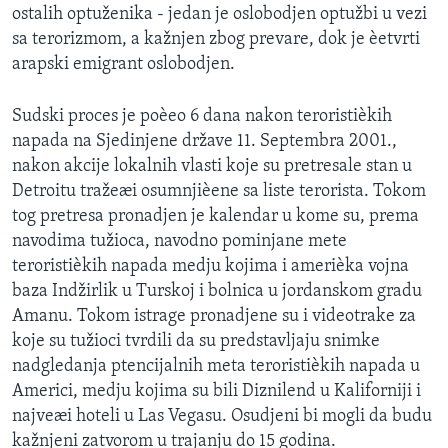
ostalih optuženika - jedan je oslobodjen optužbi u vezi
SPORT
sa terorizmom, a kažnjen zbog prevare, dok je èetvrti
INTERVJU
arapski emigrant oslobodjen.
Sudski proces je poèeo 6 dana nakon teroristièkih
napada na Sjedinjene države 11. Septembra 2001.,
nakon akcije lokalnih vlasti koje su pretresale stan u
Detroitu tražeæi osumnjièene sa liste terorista. Tokom
tog pretresa pronadjen je kalendar u kome su, prema
navodima tužioca, navodno pominjane mete
teroristièkih napada medju kojima i amerièka vojna
baza Indžirlik u Turskoj i bolnica u jordanskom gradu
Amanu. Tokom istrage pronadjene su i videotrake za
koje su tužioci tvrdili da su predstavljaju snimke
nadgledanja ptencijalnih meta teroristièkih napada u
Americi, medju kojima su bili Diznilend u Kaliforniji i
najveæi hoteli u Las Vegasu. Osudjeni bi mogli da budu
kažnjeni zatvorom u trajanju do 15 godina.