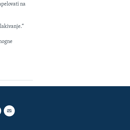
pelovati na
lakivanje.“
omogne