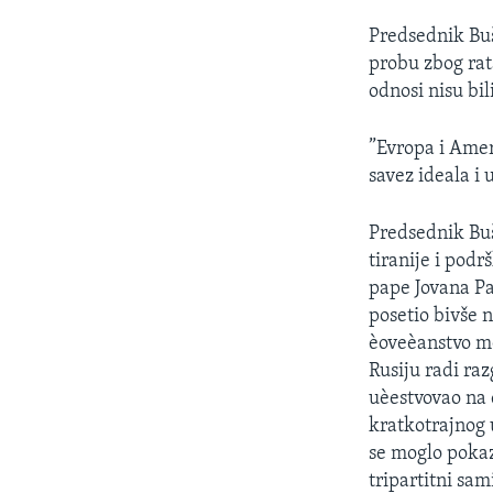
Predsednik Buš
probu zbog rat
odnosi nisu bil
”Evropa i Amer
savez ideala i 
Predsednik Buš
tiranije i pod
pape Jovana Pav
posetio bivše n
èoveèanstvo mor
Rusiju radi ra
uèestvovao na
kratkotrajnog 
se moglo pokaz
tripartitni sa