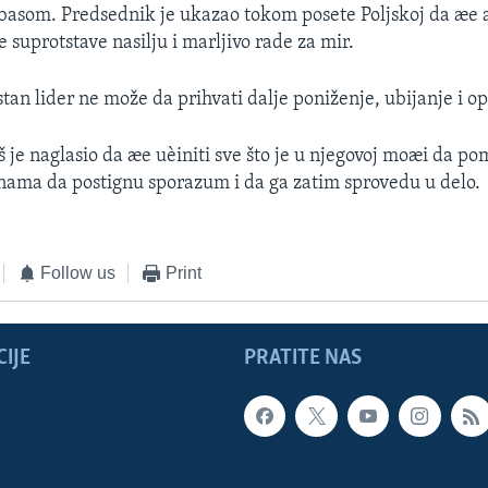
om. Predsednik je ukazao tokom posete Poljskoj da æe a
e suprotstave nasilju i marljivo rade za mir.
tan lider ne može da prihvati dalje poniženje, ubijanje i op
 je naglasio da æe uèiniti sve što je u njegovoj moæi da p
nama da postignu sporazum i da ga zatim sprovedu u delo.
Follow us
Print
IJE
PRATITE NAS