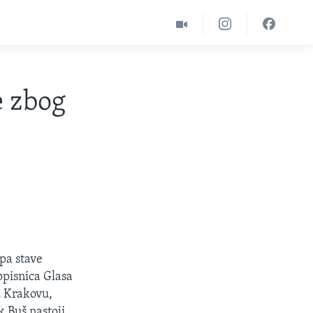
e zbog
pa stave
opisnica Glasa
u Krakovu,
 Buš nastoji