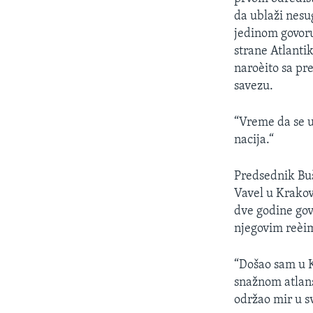
SPORT
da ublaži nesu
INTERVJU
jedinom govoru
strane Atlanti
naroèito sa pr
savezu.
“Vreme da se 
nacija.“
Predsednik Bu
Vavel u Krakov
dve godine govo
njegovim reèim
“Došao sam u 
snažnom atlans
održao mir u sv