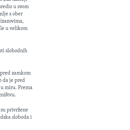
dsredio u svom
lje s ober
 izazovima,
ele u velikom
ti slobodnih
ih pred zamkom
o da je pred
i u miru. Prema
zništvu.
su privržene
udska sloboda i