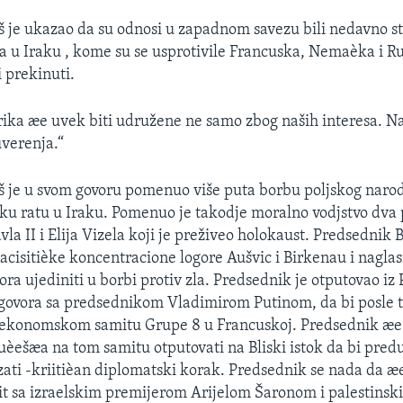
 je ukazao da su odnosi u zapadnom savezu bili nedavno st
a u Iraku , kome su se usprotivile Francuska, Nemaèka i Rusi
i prekinuti.
ika æe uvek biti udružene ne samo zbog naših interesa. Na
uverenja.“
 je u svom govoru pomenuo više puta borbu poljskog narod
ršku ratu u Iraku. Pomenuo je takodje moralno vodjstvo dva 
la II i Elija Vizela koji je preživeo holokaust. Predsednik 
acisitièke koncentracione logore Aušvic i Birkenau i naglas
a ujediniti u borbi protiv zla. Predsednik je otputovao iz 
zgovora sa predsednikom Vladimirom Putinom, da bi posle 
 ekonomskom samitu Grupe 8 u Francuskoj. Predsednik æe
uèešæa na tom samitu otputovati na Bliski istok da bi pred
ati -kriitièan diplomatski korak. Predsednik se nada da æe
mit sa izraelskim premijerom Arijelom Šaronom i palestins