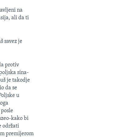
avljeni na
ja, ali da ti
š savez je
a protiv
poljska sina-
Buš je takodje
io da se
Poljske u
toga
 posle
uzeo-kako bi
 održati
kim premijerom