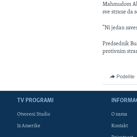
Mahmudom Abas
sve strane da s
”Ni jedan saves
Predsednik Buš
protivnim stra
Podelite
TV PROGRAMI
INFORMAC
Otvoreni Studio
O nama
Iz Amerike
Kontakt