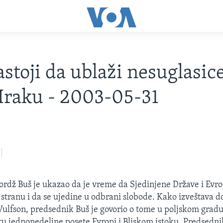
stoji da ublaži nesuglasic
 Iraku - 2003-05-31
rdž Buš je ukazao da je vreme da Sjedinjene Države i Evro
 stranu i da se ujedine u odbrani slobode. Kako izveštava d
ulfson, predsednik Buš je govorio o tome u poljskom grad
u jednonedeljne posete Evropi i Bliskom istoku. Predsednik