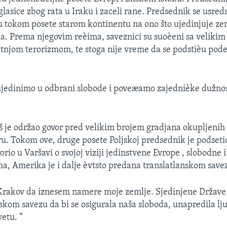
glasice zbog rata u Iraku i zaceli rane. Predsednik se usre
 tokom posete starom kontinentu na ono što ujedinjuje zem
ka. Prema njegovim reèima, saveznici su suoèeni sa velikim
etnjom terorizmom, te stoga nije vreme da se podstièu pod
ujedinimo u odbrani slobode i poveæamo zajednièke dužnos
š je održao govor pred velikim brojem gradjana okupljen
u. Tokom ove, druge posete Poljskoj predsednik je podseti
rio u Varšavi o svojoj viziji jedinstvene Evrope , slobodne 
a, Amerika je i dalje èvtsto predana translatlanskom save
Krakov da iznesem namere moje zemlje. Sjedinjene Države 
kom savezu da bi se osigurala naša sloboda, unapredila lj
etu. “