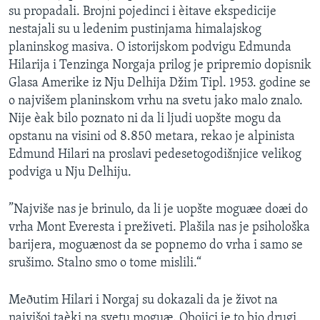
su propadali. Brojni pojedinci i èitave ekspedicije
SPORT
nestajali su u ledenim pustinjama himalajskog
INTERVJU
planinskog masiva. O istorijskom podvigu Edmunda
Hilarija i Tenzinga Norgaja prilog je pripremio dopisnik
Glasa Amerike iz Nju Delhija Džim Tipl. 1953. godine se
o najvišem planinskom vrhu na svetu jako malo znalo.
Nije èak bilo poznato ni da li ljudi uopšte mogu da
opstanu na visini od 8.850 metara, rekao je alpinista
Edmund Hilari na proslavi pedesetogodišnjice velikog
podviga u Nju Delhiju.
”Najviše nas je brinulo, da li je uopšte moguæe doæi do
vrha Mont Everesta i preživeti. Plašila nas je psihološka
barijera, moguænost da se popnemo do vrha i samo se
srušimo. Stalno smo o tome mislili.“
Meðutim Hilari i Norgaj su dokazali da je život na
najvišoj taèki na svetu moguæ. Obojici je to bio drugi