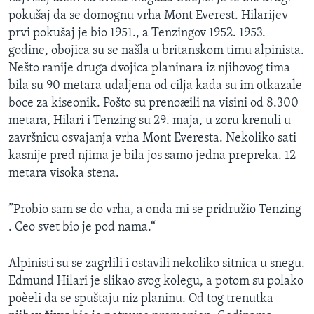
pokušaj da se domognu vrha Mont Everest. Hilarijev
prvi pokušaj je bio 1951., a Tenzingov 1952. 1953.
godine, obojica su se našla u britanskom timu alpinista.
Nešto ranije druga dvojica planinara iz njihovog tima
bila su 90 metara udaljena od cilja kada su im otkazale
boce za kiseonik. Pošto su prenoæili na visini od 8.300
metara, Hilari i Tenzing su 29. maja, u zoru krenuli u
završnicu osvajanja vrha Mont Everesta. Nekoliko sati
kasnije pred njima je bila jos samo jedna prepreka. 12
metara visoka stena.
”Probio sam se do vrha, a onda mi se pridružio Tenzing
. Ceo svet bio je pod nama.“
Alpinisti su se zagrlili i ostavili nekoliko sitnica u snegu.
Edmund Hilari je slikao svog kolegu, a potom su polako
poèeli da se spuštaju niz planinu. Od tog trenutka