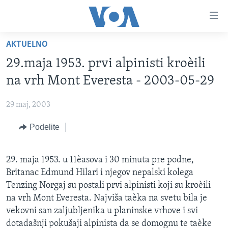
Linkovi
Idi
na
AKTUELNO
glavni
NASLOVNA
sadržaj
29.maja 1953. prvi alpinisti kroèili
RUBRIKE
Idi
na vrh Mont Everesta - 2003-05-29
na
TV PROGRAM
AMERIKA
glavnu
29 maj, 2003
BALKAN
OTVORENI STUDIO
navigaciju
Learning English
Idi
Podelite
GLOBALNE TEME
IZ AMERIKE
na
PRATITE NAS
EKONOMIJA
pretragu
29. maja 1953. u 11èasova i 30 minuta pre podne,
NAUKA I TEHNOLOGIJA
Britanac Edmund Hilari i njegov nepalski kolega
MEDICINA
Tenzing Norgaj su postali prvi alpinisti koji su kroèili
Jezici
na vrh Mont Everesta. Najviša taèka na svetu bila je
KULTURA
vekovni san zaljubljenika u planinske vrhove i svi
DRUŠTVO
dotadašnji pokušaji alpinista da se domognu te taèke