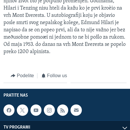
njihov život bio je potpuno promenjen. Godinama,
Hilari i Tenzing nisu hteli da kažu ko je prvi kroèio na
vrh Mont Everesta. U autobiografiji koju je objavio
posle smrti svog nepalskog kolege, Edmund Hilari je
napisao da se on popeo prvi, ali da to nije važno jer bez
meðusobne pomoæi ni jednom to ne bi pošlo za rukom.
Od maja 1953. do danas na vrh Mont Everesta se popelo
preko 1200 alpinista.
Podelite
Follow us
PRATITE NAS
TV PROGRAMI