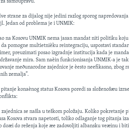
 za samoupravu. ”
e strane za dijalog nije jedini razlog sporog napredovanj
jl. Jedan od problema je i UNMIK:
ao na Kosovu UNMIK nema jasan mandat niti politiku koju
 da pomogne multietnièku reintegraciju, uspostavi standard
rimer, preuzimati posao izgradnje institucija kada je manda
održavanje mira. Sam naèin funkcionisanja UNMIK-a je ta
ovanje meðunarodne zajednice je èesto neefikasno, zbog ra
inih zemalja”.
pitanje konaènog status Kosova poredi sa složenošæu izra
onflikta:
ajednica se našla u teškom položaju. Koliko pokretanje p
a Kosova stvara napetosti, toliko odlaganje tog pitanja iza
o doæi do rešenja koje æe zadovoljiti albansku veæinu i bit