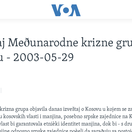
aj Meðunarodne krizne gr
u - 2003-05-29
izna grupa objavila danas izveštaj o Kosovu u kojem se za
 kosovskih vlasti i manjina, posebno srpske zajednice na
ast bi garantovala etnièki identitet manjina, dok bi - s dru
jine odnosno srpske zajednice poèeli da saraðuju sa post