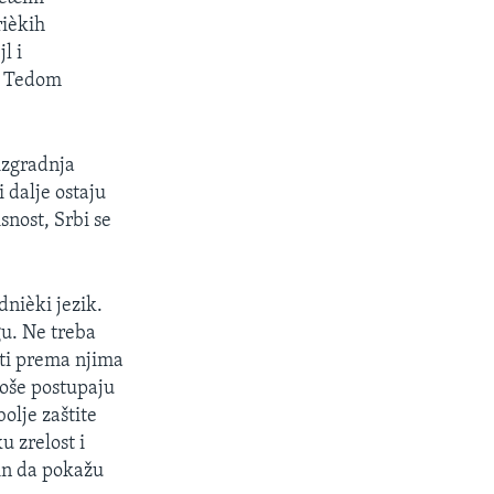
rièkih
l i
, Tedom
izgradnja
 dalje ostaju
isnost, Srbi se
dnièki jezik.
u. Ne treba
sti prema njima
 loše postupaju
olje zaštite
u zrelost i
in da pokažu