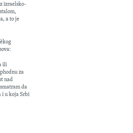
z izraelsko-
stalom,
, a to je
ièkog
sova:
 ili
ophodnu za
st nad
, smatram da
 i u koja Srbi