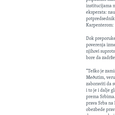
SPORT
institucijama 
INTERVJU
eksperata: nau
potpredsednik
Karpenterom:
Dok preporuke
poverenja izme
njihovi suprots
bore da zadrže
“Teško je zami
Meðutim, veru
zaboraviti da 
i to je i dalje
prema Srbima. 
prava Srba na 
obezbede prav