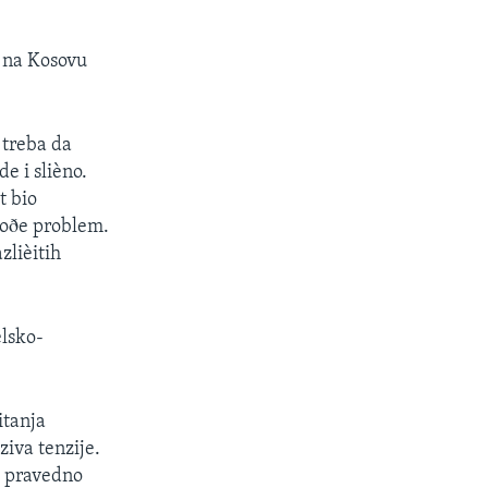
a na Kosovu
 treba da
e i slièno.
t bio
koðe problem.
zlièitih
elsko-
itanja
ziva tenzije.
i pravedno