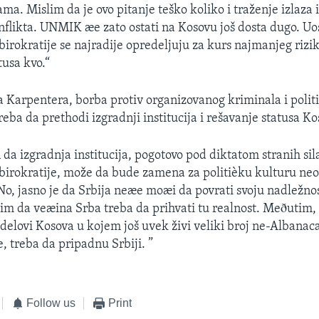
a. Mislim da je ovo pitanje teško koliko i traženje izlaza i
nflikta. UNMIK æe zato ostati na Kosovu još dosta dugo. Uo
rokratije se najradije opredeljuju za kurs najmanjeg rizika
tusa kvo.“
 Karpentera, borba protiv organizovanog kriminala i polit
eba da prethodi izgradnji institucija i rešavanje statusa Ko
a izgradnja institucija, pogotovo pod diktatom stranih sila
irokratije, može da bude zamena za politièku kulturu ne
No, jasno je da Srbija neæe moæi da povrati svoju nadležno
im da veæina Srba treba da prihvati tu realnost. Meðutim
 delovi Kosova u kojem još uvek živi veliki broj ne-Albanaca
e, treba da pripadnu Srbiji. ”
Follow us
Print