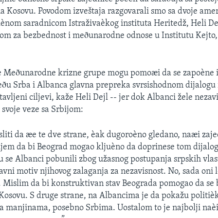
na Kosovu. Povodom izveštaja razgovarali smo sa dvoje ame
ènom saradnicom Istraživaèkog instituta Heritedž, Heli Dej
om za bezbednost i meðunarodne odnose u Institutu Kejto
 Meðunarodne krizne grupe mogu pomoæi da se zapoène 
ðu Srba i Albanca glavna prepreka svrsishodnom dijalogu i
tavljeni ciljevi, kaže Heli Dejl -- jer dok Albanci žele nezav
 svoje veze sa Srbijom:
sliti da æe te dve strane, èak dugoroèno gledano, naæi zaje
jem da bi Beograd mogao kljuèno da doprinese tom dijalog
su se Albanci pobunili zbog užasnog postupanja srpskih vla
 glavni motiv njihovog zalaganja za nezavisnost. No, sada oni
Mislim da bi konstruktivan stav Beograda pomogao da se b
Kosovu. S druge strane, na Albancima je da pokažu politièk
a manjinama, posebno Srbima. Uostalom to je najbolji naè