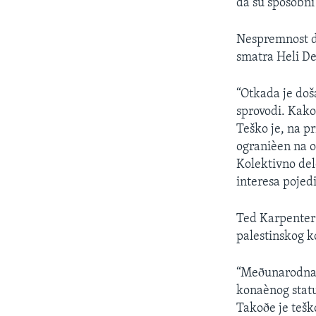
da su sposobni
Nespremnost dv
smatra Heli De
“Otkada je doš
sprovodi. Kako
Teško je, na p
ogranièen na 
Kolektivno del
interesa pojed
Ted Karpenter 
palestinskog k
“Meðunarodna z
konaènog status
Takoðe je tešk