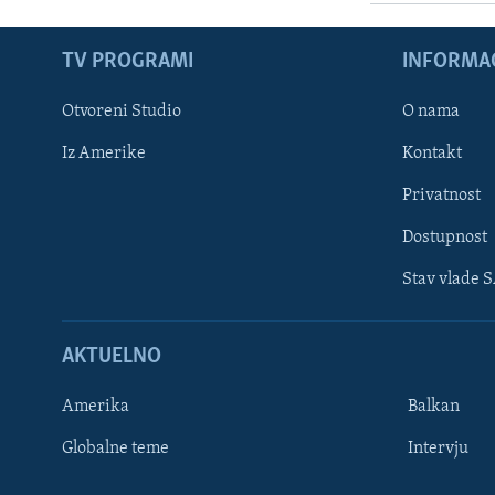
TV PROGRAMI
INFORMAC
Otvoreni Studio
O nama
Iz Amerike
Kontakt
Privatnost
Dostupnost
Stav vlade 
Learning English
AKTUELNO
PRATITE NAS
Amerika
Balkan
Globalne teme
Intervju
Jezici