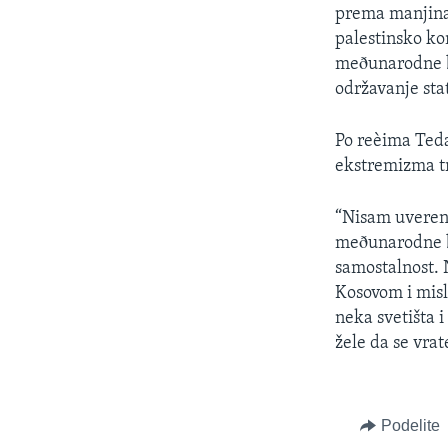
prema manjinam
palestinsko ko
meðunarodne bi
održavanje sta
Po reèima Teda
ekstremizma tr
“Nisam uveren d
meðunarodne b
samostalnost. 
Kosovom i misl
neka svetišta i
žele da se vrat
Podelite