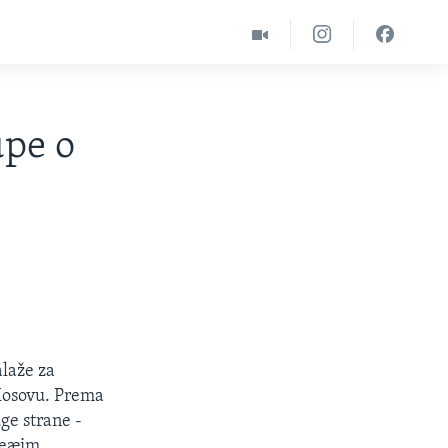
upe o
laže za
 Kosovu. Prema
ge strane -
ojeæim