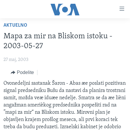
Linkovi
Idi
na
AKTUELNO
glavni
NASLOVNA
sadržaj
Mapa za mir na Bliskom istoku -
RUBRIKE
Idi
2003-05-27
na
TV PROGRAM
AMERIKA
glavnu
27 maj, 2003
BALKAN
OTVORENI STUDIO
navigaciju
Learning English
Idi
Podelite
GLOBALNE TEME
IZ AMERIKE
na
PRATITE NAS
Ovonedeljni sastanak Šaron - Abas æe poslati pozitivan
EKONOMIJA
pretragu
signal predsedniku Bušu da nastavi da planira trostrani
NAUKA I TEHNOLOGIJA
samit, možda veæ iduæe nedelje. Smatra se da æe lièni
MEDICINA
angažman amerièkog predsednika pospešiti rad na
Jezici
”mapi za mir“ na Bliskom istoku. Mirovni plan je
KULTURA
objavljen krajem prošlog meseca, ali prvi koraci tek
DRUŠTVO
treba da budu preduzeti. Izraelski kabinet je odobrio