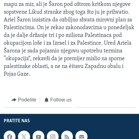
mapu za mir, ali je Šaron pod oštrom kritkom njegove
SPORT
sopstvene Likud stranke zbog toga što ju je prihvatio.
INTERVJU
Ariel Šaron insistira da ozbiljno shvata mirovni plan sa
Palestincima. On je rekao zakonodavcima u ponedeljak
da je dalje držanje tri i po miliona Palestinaca pod
okupacijom loše i za Izrael i za Palestince. Ured Ariela
Šarona je sada pojasnio njegovu upotrebu termina
”okupacija“, rekavši da je premijer mislio na sporne
palestinske oblasti, a ne na èitavu Zapadnu obalu i
Pojas Gaze.
Podelite
Follow us
PRATITE NAS