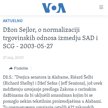
Linkovi
Idi
na
AKTUELNO
glavni
NASLOVNA
sadržaj
Džon Sejlor, o normalizaciji
RUBRIKE
Idi
trgovinskih odnosa izmedju SAD i
na
TV PROGRAM
AMERIKA
SCG - 2003-05-27
glavnu
BALKAN
OTVORENI STUDIO
navigaciju
Learning English
27 maj, 2003
Idi
GLOBALNE TEME
IZ AMERIKE
na
Podelite
PRATITE NAS
EKONOMIJA
pretragu
Dž.S.: “Dvojica senatora iz Alabame, Rièard Šelbi
NAUKA I TEHNOLOGIJA
(Richard Shelby) i Džef Sešns ( Jeff Sessions), još uvek
MEDICINA
zadržavaju usvajanje predloga Zakona o carinskim
Jezici
dažbinama da bi ukljuèili amandman kojim bi se
KULTURA
pomoglo nekim tekstilnim proizvodjaèima u Alabami.
DRUŠTVO
To onemoguæava usvajanje ostalih 427 zakonskih