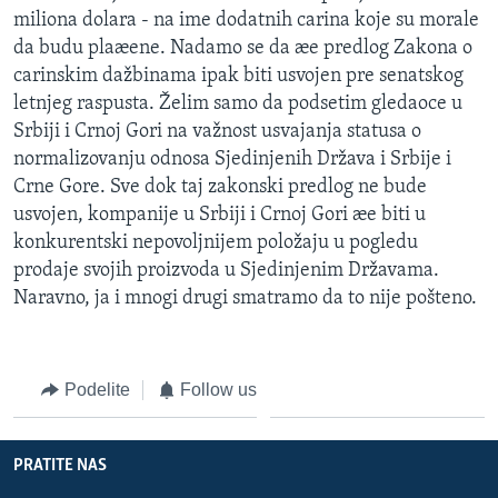
miliona dolara - na ime dodatnih carina koje su morale
da budu plaæene. Nadamo se da æe predlog Zakona o
carinskim dažbinama ipak biti usvojen pre senatskog
letnjeg raspusta. Želim samo da podsetim gledaoce u
Srbiji i Crnoj Gori na važnost usvajanja statusa o
normalizovanju odnosa Sjedinjenih Država i Srbije i
Crne Gore. Sve dok taj zakonski predlog ne bude
usvojen, kompanije u Srbiji i Crnoj Gori æe biti u
konkurentski nepovoljnijem položaju u pogledu
prodaje svojih proizvoda u Sjedinjenim Državama.
Naravno, ja i mnogi drugi smatramo da to nije pošteno.
Podelite
Follow us
PRATITE NAS