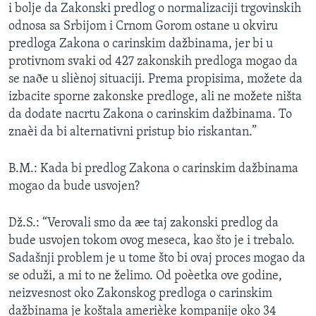
i bolje da Zakonski predlog o normalizaciji trgovinskih
odnosa sa Srbijom i Crnom Gorom ostane u okviru
predloga Zakona o carinskim dažbinama, jer bi u
protivnom svaki od 427 zakonskih predloga mogao da
se naðe u sliènoj situaciji. Prema propisima, možete da
izbacite sporne zakonske predloge, ali ne možete ništa
da dodate nacrtu Zakona o carinskim dažbinama. To
znaèi da bi alternativni pristup bio riskantan.”
B.M.: Kada bi predlog Zakona o carinskim dažbinama
mogao da bude usvojen?
Dž.S.: “Verovali smo da æe taj zakonski predlog da
bude usvojen tokom ovog meseca, kao što je i trebalo.
Sadašnji problem je u tome što bi ovaj proces mogao da
se oduži, a mi to ne želimo. Od poèetka ove godine,
neizvesnost oko Zakonskog predloga o carinskim
dažbinama je koštala amerièke kompanije oko 34