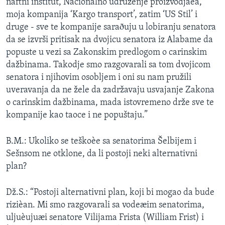
naftni institut, Nacionalno udruženje proizvodjaèa,
moja kompanija ‘Kargo transport’, zatim ‘US Stil’ i
druge - sve te kompanije saraðuju u lobiranju senatora
da se izvrši pritisak na dvojicu senatora iz Alabame da
popuste u vezi sa Zakonskim predlogom o carinskim
dažbinama. Takodje smo razgovarali sa tom dvojicom
senatora i njihovim osobljem i oni su nam pružili
uveravanja da ne žele da zadržavaju usvajanje Zakona
o carinskim dažbinama, mada istovremeno drže sve te
kompanije kao taoce i ne popuštaju.”
B.M.: Ukoliko se teškoèe sa senatorima Šelbijem i
Sešnsom ne otklone, da li postoji neki alternativni
plan?
Dž.S.: “Postoji alternativni plan, koji bi mogao da bude
rizièan. Mi smo razgovarali sa vodeæim senatorima,
uljuèujuæi senatore Vilijama Frista (William Frist) i