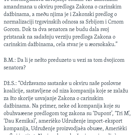
SPORT
amandmana u okviru predloga Zakona o carinskim
dažbinama, a meðu njima je i Zakonski predlog o
INTERVJU
normalizaciji trgovinskih odnosa sa Srbijom i Crnom
Gorom. Dok ta dva senatora ne budu dala svoj
pristanak na sadašnju verziju predloga Zakona o
carinskim dažbinama, cela stvar je u æorsokaku.”
B.M.: Da li je nešto preduzeto u vezi sa tom dvojicom
senatora?
Dž.S.: “Održavamo sastanke u okviru naše poslovne
koalicije, sastavljene od niza kompanija koje se zalažu
za što skorije usvajanje Zakona o carinskim
dažbinama. Na primer, neke od kompanija koje su
obuhvaæene predlogom tog zakona su ‘Dupont’, ‘Tri M’,
‘Dau Kemikal’, amerièko Udruženje import-eksport
kompanija, Udruženje proizvodjaèa obuæe, Amerièki