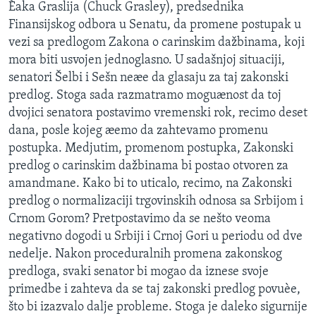
Èaka Graslija (Chuck Grasley), predsednika
Finansijskog odbora u Senatu, da promene postupak u
vezi sa predlogom Zakona o carinskim dažbinama, koji
mora biti usvojen jednoglasno. U sadašnjoj situaciji,
senatori Šelbi i Sešn neæe da glasaju za taj zakonski
predlog. Stoga sada razmatramo moguænost da toj
dvojici senatora postavimo vremenski rok, recimo deset
dana, posle kojeg æemo da zahtevamo promenu
postupka. Medjutim, promenom postupka, Zakonski
predlog o carinskim dažbinama bi postao otvoren za
amandmane. Kako bi to uticalo, recimo, na Zakonski
predlog o normalizaciji trgovinskih odnosa sa Srbijom i
Crnom Gorom? Pretpostavimo da se nešto veoma
negativno dogodi u Srbiji i Crnoj Gori u periodu od dve
nedelje. Nakon proceduralnih promena zakonskog
predloga, svaki senator bi mogao da iznese svoje
primedbe i zahteva da se taj zakonski predlog povuèe,
što bi izazvalo dalje probleme. Stoga je daleko sigurnije