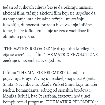
Jedan od njihovih ciljeva bio je da režiraju misaoni
akcioni film, taènije akcioni film koji æe uspešno da
ukomponuje intelektualne težnje, unutrašnju
filozofiju, duhovnost, prirodu bivstvovanja i sliène
teme, inaèe teške teme koje se èesto zaobilaze ili
obraðuju površno.
"THE MATRIX RELOADED" je drugi film iz trilogije,
èija se završnica - film "THE MATRIX REVOLUTIONS"
oèekuje u novembru ove godine.
U filmu "THE MATRIX RELOADED" takodje se
pojavljuju Hjugo Viving u proslavljenoj ulozi Agenta
Smita. Novi likovi su Džada Pinket Smit, koja tumaèi
Niobu, komandanta jednog od sionskih brodova i
Monika Beluèi, kao Persefona, izazovni hodajuæi
kompjuterski program. "THE MATRIX RELOADED" je