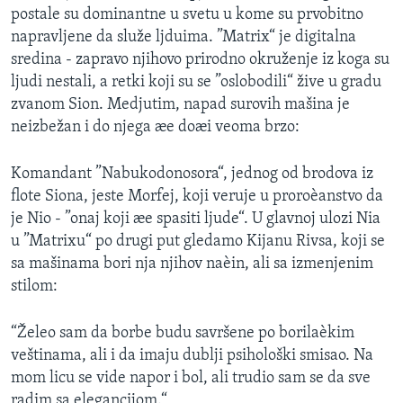
postale su dominantne u svetu u kome su prvobitno
SPORT
napravljene da služe ljduima. ”Matrix“ je digitalna
INTERVJU
sredina - zapravo njihovo prirodno okruženje iz koga su
ljudi nestali, a retki koji su se ”oslobodili“ žive u gradu
zvanom Sion. Medjutim, napad surovih mašina je
neizbežan i do njega æe doæi veoma brzo:
Komandant ”Nabukodonosora“, jednog od brodova iz
flote Siona, jeste Morfej, koji veruje u proroèanstvo da
je Nio - ”onaj koji æe spasiti ljude“. U glavnoj ulozi Nia
u ”Matrixu“ po drugi put gledamo Kijanu Rivsa, koji se
sa mašinama bori nja njihov naèin, ali sa izmenjenim
stilom:
“Želeo sam da borbe budu savršene po borilaèkim
veštinama, ali i da imaju dublji psihološki smisao. Na
mom licu se vide napor i bol, ali trudio sam se da sve
radim sa elegancijom.“