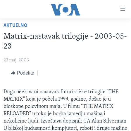
Linkovi
Idi
na
AKTUELNO
glavni
NASLOVNA
sadržaj
Matrix-nastavak trilogije - 2003-05-
RUBRIKE
Idi
23
na
TV PROGRAM
AMERIKA
glavnu
23 maj, 2003
BALKAN
OTVORENI STUDIO
navigaciju
Learning English
Idi
Podelite
GLOBALNE TEME
IZ AMERIKE
na
PRATITE NAS
EKONOMIJA
pretragu
Dugo oèekivani nastavak futuristièke trilogije "THE
NAUKA I TEHNOLOGIJA
MATRIX" koja je poèela 1999. godine, došao je u
MEDICINA
bioskope polovinom maja. U filmu "THE MATRIX
Jezici
RELOADED" u toku je borba izmedju mašina i
KULTURA
nekolicine ljudi. Izveštava dopisnik GA Alan Silverman
DRUŠTVO
U bliskoj buduænosti kompjuteri, roboti i druge mašine