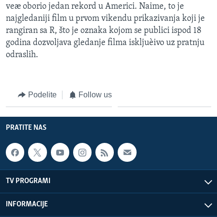
veæ oborio jedan rekord u Americi. Naime, to je
najgledaniji film u prvom vikendu prikazivanja koji je
rangiran sa R, što je oznaka kojom se publici ispod 18
godina dozvoljava gledanje filma iskljuèivo uz pratnju
odraslih.
Podelite
Follow us
PRATITE NAS
TV PROGRAMI
INFORMACIJE