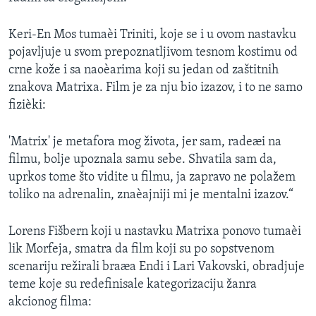
Keri-En Mos tumaèi Triniti, koje se i u ovom nastavku
pojavljuje u svom prepoznatljivom tesnom kostimu od
crne kože i sa naoèarima koji su jedan od zaštitnih
znakova Matrixa. Film je za nju bio izazov, i to ne samo
fizièki:
'Matrix' je metafora mog života, jer sam, radeæi na
filmu, bolje upoznala samu sebe. Shvatila sam da,
uprkos tome što vidite u filmu, ja zapravo ne polažem
toliko na adrenalin, znaèajniji mi je mentalni izazov.“
Lorens Fišbern koji u nastavku Matrixa ponovo tumaèi
lik Morfeja, smatra da film koji su po sopstvenom
scenariju režirali braæa Endi i Lari Vakovski, obradjuje
teme koje su redefinisale kategorizaciju žanra
akcionog filma: