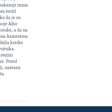
 pokazuje razna
om èetiri
ko da je on
koje Aibo
poruke, a da na
oèima-kamerama
šalju kratke
vuènika.
 svojim
ove. Pored
ji, nazvana
ta.