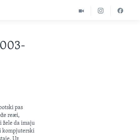
2003-
botski pas
ože reæi,
i žele da imaju
i kompjuterski
taje. Uz