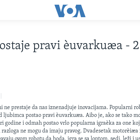
ostaje pravi èuvarkuæa - 
 ne prestaje da nas iznenadjuje inovacijama. Popularni ro
od ljubimca postao pravi èuvarkuæa. Aibo je, ako se tako m
iri godine i odmah postao vrlo popularna igraèka za one koj
ih razloga ne mogu da imaju pravog. Dvadesetak motorèiæa 
vaju ovom robotu da hoda, igra se sa loptom, sedi, leži i us