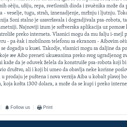
h oèiju, ušiju, repa, svetlosnih dioda i zvuènika može da
 - veselje, tugu, strah, iznenadjenje, mržnju i ljutnju. Tok
ija Soni stalno je usavršavala i dogradjivala psa-robota, ta
ametniji. Najnoviji izum je softverska aplikacija uz pomoæ 
troliše preko interneta. Vlasnici mogu da mu šalju i-mejl 
ru - pa èak i mobilnom telefonu sa ekranom - Aibovim 
 se dogadja u kuæi. Takodje, vlasnici mogu sa daljine da po
 koje æe Aibo preneti ukuæanima preko svog ugradjenog z
 kaže da je oduvek želela da konstruiše psa-robota koji bi
io društvo, ali i koji bi umeo da obavlja neke korisne posl
 u prodaju je puštena i nova verzija Aiba u kobalt plavoj bo
u, koja košta 1300 dolara, a može da se kupi i preko interne
Follow us
Print