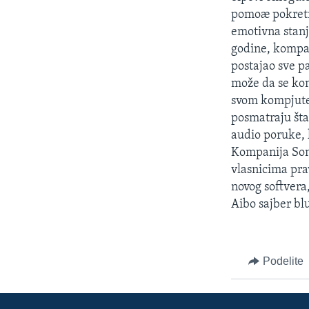
SPORT
pomoæ pokretni
INTERVJU
emotivna stanja
godine, kompan
postajao sve p
može da se kon
svom kompjute
posmatraju šta
audio poruke,
Kompanija Soni
vlasnicima prav
novog softvera,
Aibo sajber bl
Podelite