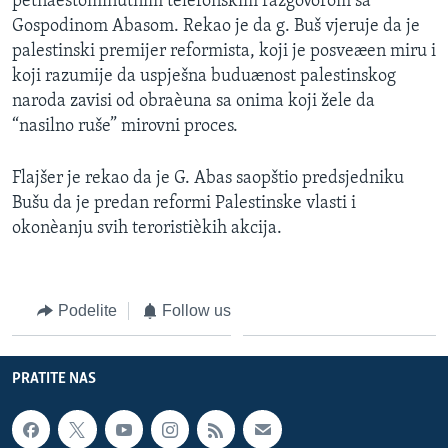
petnaestominutnim telefonskim razgovorom sa
Gospodinom Abasom. Rekao je da g. Buš vjeruje da je
palestinski premijer reformista, koji je posveæen miru i
koji razumije da uspješna buduænost palestinskog
naroda zavisi od obraèuna sa onima koji žele da
“nasilno ruše” mirovni proces.
Flajšer je rekao da je G. Abas saopštio predsjedniku
Bušu da je predan reformi Palestinske vlasti i
okonèanju svih teroristièkih akcija.
Podelite
Follow us
PRATITE NAS