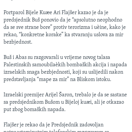
SPORT
Portparol Bijele Kuæe Ari Flajšer kazao je da je
INTERVJU
predsjednik Buš ponovio da je “apsolutno neophodno
da se sve strane bore” protiv terorizma i uèine, kako je
rekao, “konkretne korake” ka stvaranju uslova za mir
bezbjednost.
Buš i Abas su razgovarali u vrijeme novog talasa
Palestinskih samoubilaèkih bombaških akcija i napada
izraelskih snaga bezbjednosti, koji su uslijedili nakon
predstavljanja “mape za mir” na Bliskom istoku.
Izraelski premijer Arijel Šaron, trebalo je da se sastane
sa predsjednikom Bušom u Bijeloj kuæi, ali je otkazao
put zbog bomaških napada.
Flajšer je rekao da je Predsjednik zadovoljan