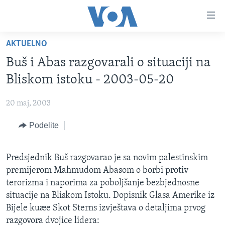
Linkovi
Idi
na
AKTUELNO
glavni
NASLOVNA
sadržaj
Buš i Abas razgovarali o situaciji na
RUBRIKE
Idi
Bliskom istoku - 2003-05-20
na
TV PROGRAM
AMERIKA
glavnu
20 maj, 2003
BALKAN
OTVORENI STUDIO
navigaciju
Learning English
Idi
Podelite
GLOBALNE TEME
IZ AMERIKE
na
PRATITE NAS
EKONOMIJA
pretragu
Predsjednik Buš razgovarao je sa novim palestinskim
NAUKA I TEHNOLOGIJA
premijerom Mahmudom Abasom o borbi protiv
MEDICINA
terorizma i naporima za poboljšanje bezbjednosne
Jezici
situacije na Bliskom Istoku. Dopisnik Glasa Amerike iz
KULTURA
Bijele kuæe Skot Sterns izvještava o detaljima prvog
DRUŠTVO
razgovora dvojice lidera: