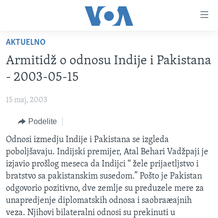
Linkovi
Idi
na
AKTUELNO
glavni
NASLOVNA
sadržaj
Armitidž o odnosu Indije i Pakistana
RUBRIKE
Idi
- 2003-05-15
na
TV PROGRAM
AMERIKA
glavnu
15 maj, 2003
BALKAN
OTVORENI STUDIO
navigaciju
Learning English
Idi
Podelite
GLOBALNE TEME
IZ AMERIKE
na
PRATITE NAS
Odnosi izmedju Indije i Pakistana se izgleda
EKONOMIJA
pretragu
poboljšavaju. Indijski premijer, Atal Behari Vadžpaji je
NAUKA I TEHNOLOGIJA
izjavio prošlog meseca da Indijci “ žele prijaetljstvo i
MEDICINA
bratstvo sa pakistanskim susedom.” Pošto je Pakistan
Jezici
odgovorio pozitivno, dve zemlje su preduzele mere za
KULTURA
unapredjenje diplomatskih odnosa i saobraæajnih
DRUŠTVO
veza. Njihovi bilateralni odnosi su prekinuti u