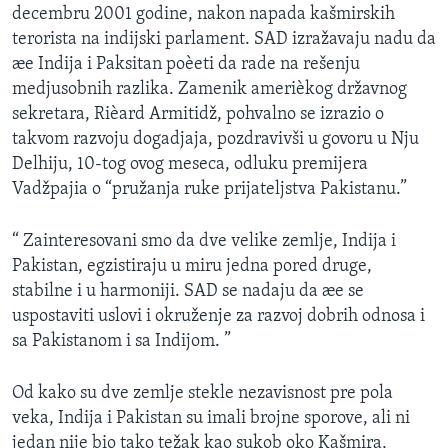
decembru 2001 godine, nakon napada kašmirskih
SPORT
terorista na indijski parlament. SAD izražavaju nadu da
INTERVJU
æe Indija i Paksitan poèeti da rade na rešenju
medjusobnih razlika. Zamenik amerièkog državnog
sekretara, Rièard Armitidž, pohvalno se izrazio o
takvom razvoju dogadjaja, pozdravivši u govoru u Nju
Delhiju, 10-tog ovog meseca, odluku premijera
Vadžpajia o “pružanja ruke prijateljstva Pakistanu.”
“ Zainteresovani smo da dve velike zemlje, Indija i
Pakistan, egzistiraju u miru jedna pored druge,
stabilne i u harmoniji. SAD se nadaju da æe se
uspostaviti uslovi i okruženje za razvoj dobrih odnosa i
sa Pakistanom i sa Indijom. ”
Od kako su dve zemlje stekle nezavisnost pre pola
veka, Indija i Pakistan su imali brojne sporove, ali ni
jedan nije bio tako težak kao sukob oko Kašmira,