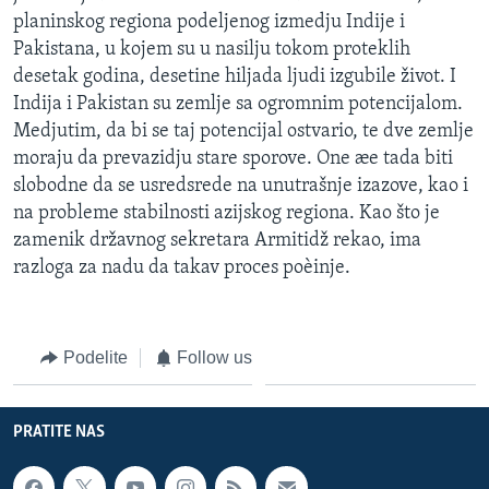
planinskog regiona podeljenog izmedju Indije i
Pakistana, u kojem su u nasilju tokom proteklih
desetak godina, desetine hiljada ljudi izgubile život. I
Indija i Pakistan su zemlje sa ogromnim potencijalom.
Medjutim, da bi se taj potencijal ostvario, te dve zemlje
moraju da prevazidju stare sporove. One æe tada biti
slobodne da se usredsrede na unutrašnje izazove, kao i
na probleme stabilnosti azijskog regiona. Kao što je
zamenik državnog sekretara Armitidž rekao, ima
razloga za nadu da takav proces poèinje.
Podelite
Follow us
PRATITE NAS