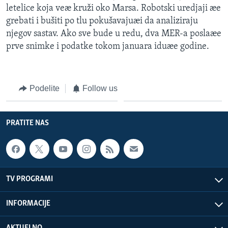
letelice koja veæ kruži oko Marsa. Robotski uredjaji æe
grebati i bušiti po tlu pokušavajuæi da analiziraju
njegov sastav. Ako sve bude u redu, dva MER-a poslaæe
prve snimke i podatke tokom januara iduæe godine.
Podelite
Follow us
PRATITE NAS
TV PROGRAMI
INFORMACIJE
AKTUELNO