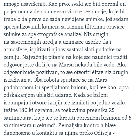
mnogo usavršeniji. Kao prvo, svaki æe biti opremljen
SPORT
po jednom video kamerom visoke rezolucije, koje bi
INTERVJU
trebalo da prave do sada nevidjene snimke. Još sedam
specijalizovanih kamera sa raznim filterima praviæe
snimke za spektrografske analize. Niz drugih
najsavremenijih uredjaja uzimaæe uzorke tla i
atmosfere, ispitivati njihov sastav i slati podatke na
zemlju. Najvažnije pitanje na koje æe nauènici tražiti
odgovor jeste da li je na Marsu nekada bilo vode. Ako
odgovor bude pozitivan, to æe otvoriti èitav niz drugih
istraživanja. Oba robota spustiæe se na Mars
padobranom i u specijalnom balonu, koji æe kao lopta
odskakanjem ublažiti udarac. Kada se baloni
ispumpaju i otvore iz njih æe izmileti po jedno vozilo
težine 180 kilograma, sa toèkovima preènika 25
santimetara, koje æe se kretati opreznom brzinom od 5
santimetara u sekundi. Zemaljska kontrola biæe
danonoæno u kontaktu sa njima preko Odiseja -