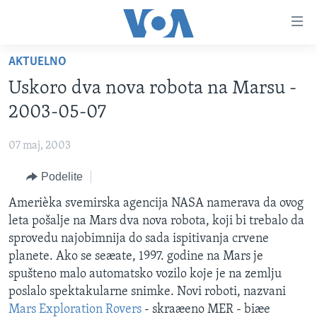
Linkovi
Idi
na
AKTUELNO
glavni
NASLOVNA
sadržaj
Uskoro dva nova robota na Marsu -
RUBRIKE
Idi
2003-05-07
na
TV PROGRAM
AMERIKA
glavnu
07 maj, 2003
BALKAN
OTVORENI STUDIO
navigaciju
Learning English
Idi
Podelite
GLOBALNE TEME
IZ AMERIKE
na
PRATITE NAS
Amerièka svemirska agencija NASA namerava da ovog
EKONOMIJA
pretragu
leta pošalje na Mars dva nova robota, koji bi trebalo da
NAUKA I TEHNOLOGIJA
sprovedu najobimnija do sada ispitivanja crvene
MEDICINA
planete. Ako se seæate, 1997. godine na Mars je
Jezici
spušteno malo automatsko vozilo koje je na zemlju
KULTURA
poslalo spektakularne snimke. Novi roboti, nazvani
DRUŠTVO
Mars Exploration Rovers
- skraæeno MER - biæe