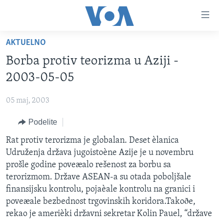
Linkovi
Idi
na
AKTUELNO
glavni
NASLOVNA
sadržaj
Borba protiv teorizma u Aziji -
RUBRIKE
Idi
2003-05-05
na
TV PROGRAM
AMERIKA
glavnu
05 maj, 2003
BALKAN
OTVORENI STUDIO
navigaciju
Learning English
Idi
Podelite
GLOBALNE TEME
IZ AMERIKE
na
PRATITE NAS
Rat protiv terorizma je globalan. Deset èlanica
EKONOMIJA
pretragu
Udruženja država jugoistoène Azije je u novembru
NAUKA I TEHNOLOGIJA
prošle godine poveæalo rešenost za borbu sa
MEDICINA
terorizmom. Države ASEAN-a su otada poboljšale
Jezici
finansijsku kontrolu, pojaèale kontrolu na granici i
KULTURA
poveæale bezbednost trgovinskih koridora.Takoðe,
DRUŠTVO
rekao je amerièki državni sekretar Kolin Pauel, “države