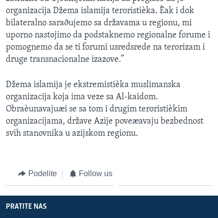
organizacija Džema islamija teroristièka. Èak i dok
bilateralno saraðujemo sa državama u regionu, mi
uporno nastojimo da podstaknemo regionalne forume i
pomognemo da se ti forumi usredsrede na terorizam i
druge transnacionalne izazove.”
Džema islamija je ekstremistièka muslimanska
organizacija koja ima veze sa Al-kaidom.
Obraèunavajuæi se sa tom i drugim teroristièkim
organizacijama, države Azije poveæavaju bezbednost
svih stanovnika u azijskom regionu.
Podelite
Follow us
PRATITE NAS