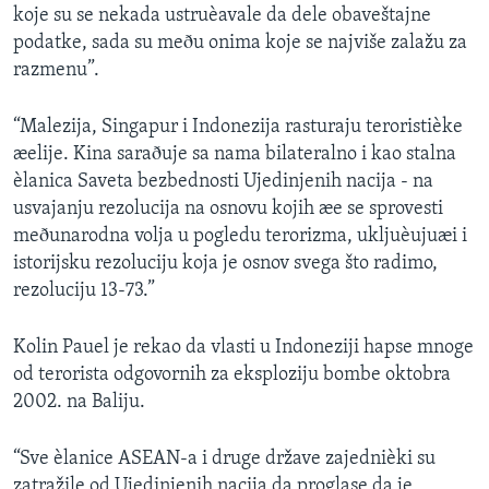
koje su se nekada ustruèavale da dele obaveštajne
SPORT
podatke, sada su meðu onima koje se najviše zalažu za
INTERVJU
razmenu”.
“Malezija, Singapur i Indonezija rasturaju teroristièke
æelije. Kina saraðuje sa nama bilateralno i kao stalna
èlanica Saveta bezbednosti Ujedinjenih nacija - na
usvajanju rezolucija na osnovu kojih æe se sprovesti
meðunarodna volja u pogledu terorizma, ukljuèujuæi i
istorijsku rezoluciju koja je osnov svega što radimo,
rezoluciju 13-73.”
Kolin Pauel je rekao da vlasti u Indoneziji hapse mnoge
od terorista odgovornih za eksploziju bombe oktobra
2002. na Baliju.
“Sve èlanice ASEAN-a i druge države zajednièki su
zatražile od Ujedinjenih nacija da proglase da je