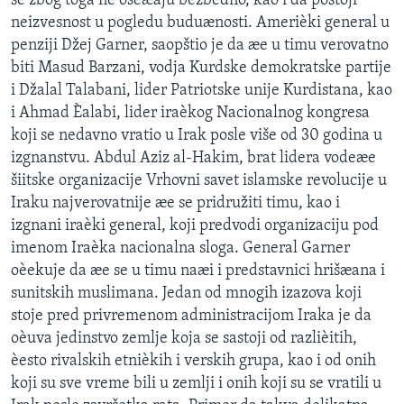
se zbog toga ne oseæaju bezbedno, kao i da postoji
neizvesnost u pogledu buduænosti. Amerièki general u
penziji Džej Garner, saopštio je da æe u timu verovatno
biti Masud Barzani, vodja Kurdske demokratske partije
i Džalal Talabani, lider Patriotske unije Kurdistana, kao
i Ahmad Èalabi, lider iraèkog Nacionalnog kongresa
koji se nedavno vratio u Irak posle više od 30 godina u
izgnanstvu. Abdul Aziz al-Hakim, brat lidera vodeæe
šiitske organizacije Vrhovni savet islamske revolucije u
Iraku najverovatnije æe se pridružiti timu, kao i
izgnani iraèki general, koji predvodi organizaciju pod
imenom Iraèka nacionalna sloga. General Garner
oèekuje da æe se u timu naæi i predstavnici hrišæana i
sunitskih muslimana. Jedan od mnogih izazova koji
stoje pred privremenom administracijom Iraka je da
oèuva jedinstvo zemlje koja se sastoji od razlièitih,
èesto rivalskih etnièkih i verskih grupa, kao i od onih
koji su sve vreme bili u zemlji i onih koji su se vratili u