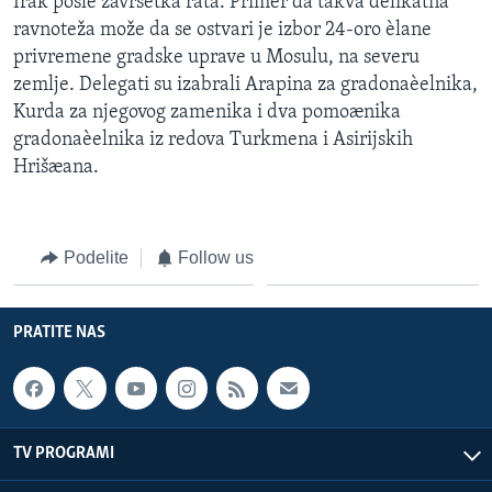
Irak posle završetka rata. Primer da takva delikatna
ravnoteža može da se ostvari je izbor 24-oro èlane
privremene gradske uprave u Mosulu, na severu
zemlje. Delegati su izabrali Arapina za gradonaèelnika,
Kurda za njegovog zamenika i dva pomoænika
gradonaèelnika iz redova Turkmena i Asirijskih
Hrišæana.
Podelite
Follow us
PRATITE NAS
TV PROGRAMI