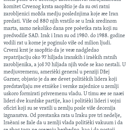
SPORT
komitet Crvenog krsta saopštio je da su ovi ratni
zarobljenici možda medju poslednjima koje æe Iran
INTERVJU
predati. Više od 880 njih vratilo se u Irak sredinom
marta, samo nekoliko dana pre poèetka rata koji su
predvodile SAD. Irak i Iran su od 1980. do 1988. godine
vodili rat u kome je poginulo više od milion ljudi.
Crveni krst je saopštio da je veæ nadgledao
repatrijaciju oko 97 hiljada iranskih i iraèkih ratnih
zarobljenika, a još 70 hiljada njih vode se kao nestali. U
medjuvremenu, amerièki general u penziji Džej
Garner, objavio je da æe devet politièkih lidera koji
predstavljaju sve etnièke i verske zajednice u zemlji
uskoro formirati privremenu vladu. U timu æe se naæi
lideri dve kurdske partije, kao i politièki lideri i vojni
oficiri koji su se vratili u zemlju posle više decenija
izgnanstva. Od prestanka rata u Iraku pre tri nedelje,
Iraèani se žale da u zemlji vlada politièki vakuum i da