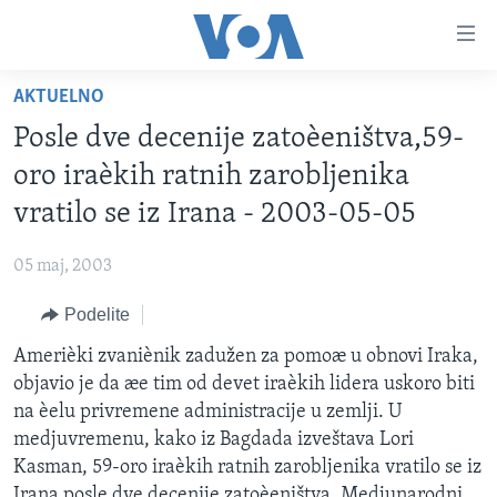
Linkovi
Idi
na
AKTUELNO
glavni
NASLOVNA
sadržaj
Posle dve decenije zatoèeništva,59-
RUBRIKE
Idi
oro iraèkih ratnih zarobljenika
na
TV PROGRAM
AMERIKA
vratilo se iz Irana - 2003-05-05
glavnu
BALKAN
OTVORENI STUDIO
navigaciju
Learning English
05 maj, 2003
Idi
GLOBALNE TEME
IZ AMERIKE
na
Podelite
PRATITE NAS
EKONOMIJA
pretragu
Amerièki zvaniènik zadužen za pomoæ u obnovi Iraka,
NAUKA I TEHNOLOGIJA
objavio je da æe tim od devet iraèkih lidera uskoro biti
MEDICINA
na èelu privremene administracije u zemlji. U
Jezici
medjuvremenu, kako iz Bagdada izveštava Lori
KULTURA
Kasman, 59-oro iraèkih ratnih zarobljenika vratilo se iz
DRUŠTVO
Irana posle dve decenije zatoèeništva. Medjunarodni