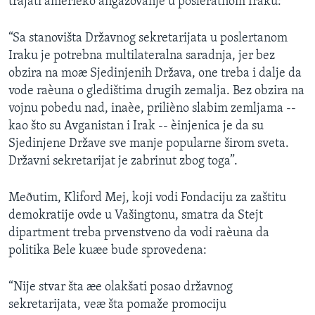
trajati amerièko angažovanje u posleratnom Iraku:
“Sa stanovišta Državnog sekretarijata u poslertanom
Iraku je potrebna multilateralna saradnja, jer bez
obzira na moæ Sjedinjenih Država, one treba i dalje da
vode raèuna o gledištima drugih zemalja. Bez obzira na
vojnu pobedu nad, inaèe, prilièno slabim zemljama --
kao što su Avganistan i Irak -- èinjenica je da su
Sjedinjene Države sve manje popularne širom sveta.
Državni sekretarijat je zabrinut zbog toga”.
Meðutim, Kliford Mej, koji vodi Fondaciju za zaštitu
demokratije ovde u Vašingtonu, smatra da Stejt
dipartment treba prvenstveno da vodi raèuna da
politika Bele kuæe bude sprovedena:
“Nije stvar šta æe olakšati posao državnog
sekretarijata, veæ šta pomaže promociju