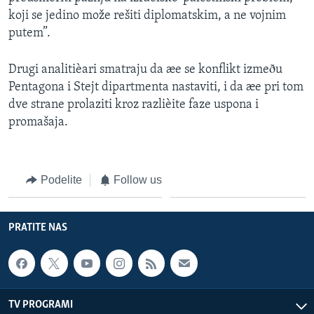
koji se jedino može rešiti diplomatskim, a ne vojnim
putem”.
Drugi analitièari smatraju da æe se konflikt izmeðu
Pentagona i Stejt dipartmenta nastaviti, i da æe pri tom
dve strane prolaziti kroz razlièite faze uspona i
promašaja.
Podelite
Follow us
PRATITE NAS
TV PROGRAMI