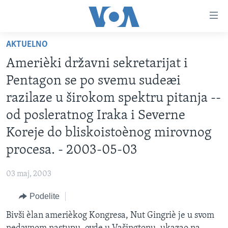
Linkovi
Idi
na
AKTUELNO
glavni
NASLOVNA
sadržaj
Amerièki državni sekretarijat i
RUBRIKE
Idi
Pentagon se po svemu sudeæi
na
TV PROGRAM
AMERIKA
razilaze u širokom spektru pitanja --
glavnu
BALKAN
OTVORENI STUDIO
navigaciju
od posleratnog Iraka i Severne
Learning English
Idi
GLOBALNE TEME
IZ AMERIKE
Koreje do bliskoistoènog mirovnog
na
PRATITE NAS
EKONOMIJA
procesa. - 2003-05-03
pretragu
NAUKA I TEHNOLOGIJA
03 maj, 2003
MEDICINA
Jezici
Podelite
KULTURA
Bivši èlan amerièkog Kongresa, Nut Gingriè je u svom
DRUŠTVO