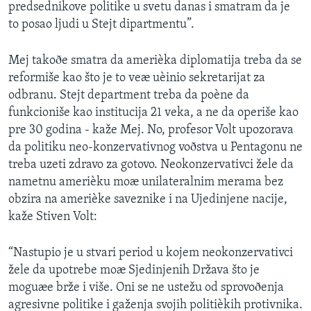
predsednikove politike u svetu danas i smatram da je
to posao ljudi u Stejt dipartmentu”.
Mej takoðe smatra da amerièka diplomatija treba da se
reformiše kao što je to veæ uèinio sekretarijat za
odbranu. Stejt department treba da poène da
funkcioniše kao institucija 21 veka, a ne da operiše kao
pre 30 godina - kaže Mej. No, profesor Volt upozorava
da politiku neo-konzervativnog voðstva u Pentagonu ne
treba uzeti zdravo za gotovo. Neokonzervativci žele da
nametnu amerièku moæ unilateralnim merama bez
obzira na amerièke saveznike i na Ujedinjene nacije,
kaže Stiven Volt:
“Nastupio je u stvari period u kojem neokonzervativci
žele da upotrebe moæ Sjedinjenih Država što je
moguæe brže i više. Oni se ne ustežu od sprovoðenja
agresivne politike i gaženja svojih politièkih protivnika.