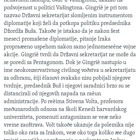
nedavnom nastupu, ovde u Vašingtonu, ukazao na
SPORT
podvojenost u politici Vašingtona. Gingriè je pri tom
nazvao Državni sekretarijat slomljenim instrumentom
INTERVJU
diplomatije koji želi da potkopa politiku predsednika
Džordža Buša. Takoðe je istakao da je nakon šest
meseci promašene diplomatije, pitanje Iraka
propraæeno uspehom nakon samo jednomeseène vojne
akcije. Gingriè tvrdi da Državni sekretarijat ne može da
se poredi sa Pentagonom. Dok je Gingriè nastupio u
ime neokonzervativnog civilnog voðstva u sekretarijatu
za odbranu, èiji èlanovi svakako nisu pobijali njegove
tvrdnje, predsednik Buš i njegovi saradnici brzo su se
distancirali od njegovih napada na raèun
administracije. Po reèima Stivena Volta, profesora
meðunarodnih odnosa na školi Kenedi harvardskog
univerziteta, pomenuti antagonizam se veæ neko
vreme zaoštrava. Volt takoðe ukazuje da polemika nije
toliko oko rata sa Irakom, veæ oko toga koliko æe dugo