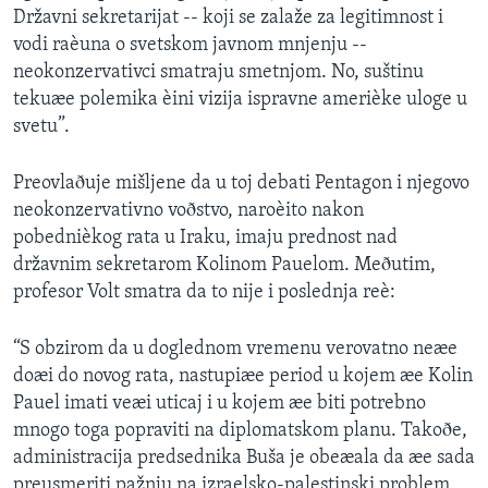
Državni sekretarijat -- koji se zalaže za legitimnost i
vodi raèuna o svetskom javnom mnjenju --
neokonzervativci smatraju smetnjom. No, suštinu
tekuæe polemika èini vizija ispravne amerièke uloge u
svetu”.
Preovlaðuje mišljene da u toj debati Pentagon i njegovo
neokonzervativno voðstvo, naroèito nakon
pobednièkog rata u Iraku, imaju prednost nad
državnim sekretarom Kolinom Pauelom. Meðutim,
profesor Volt smatra da to nije i poslednja reè:
“S obzirom da u doglednom vremenu verovatno neæe
doæi do novog rata, nastupiæe period u kojem æe Kolin
Pauel imati veæi uticaj i u kojem æe biti potrebno
mnogo toga popraviti na diplomatskom planu. Takoðe,
administracija predsednika Buša je obeæala da æe sada
preusmeriti pažnju na izraelsko-palestinski problem,