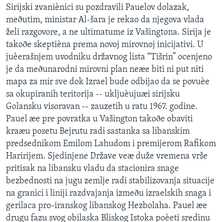
Sirijski zvaniènici su pozdravili Pauelov dolazak,
meðutim, ministar Al-šara je rekao da njegova vlada
želi razgovore, a ne ultimatume iz Vašingtona. Sirija je
takoðe skeptièna prema novoj mirovnoj inicijativi. U
juèerašnjem uvodniku državnog lista “Tišrin” ocenjeno
je da meðunarodni mirovni plan neæe biti ni put niti
mapa za mir sve dok Izrael bude odbijao da se povuèe
sa okupiranih teritorija -- ukljuèujuæi sirijsku
Golansku visoravan -- zauzetih u ratu 1967. godine.
Pauel æe pre povratka u Vašington takoðe obaviti
kraæu posetu Bejrutu radi sastanka sa libanskim
predsednikom Emilom Lahudom i premijerom Rafikom
Haririjem. Sjedinjene Države veæ duže vremena vrše
pritisak na libansku vladu da stacionira snage
bezbednosti na jugu zemlje radi stabilizovanja situacije
na granici i liniji razdvajanja izmeðu izraelskih snaga i
gerilaca pro-iranskog libanskog Hezbolaha. Pauel æe
drugu fazu svog obilaska Bliskog Istoka poèeti sredinu