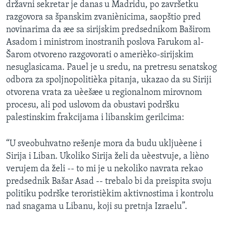
državni sekretar je danas u Madridu, po završetku
razgovora sa španskim zvaniènicima, saopštio pred
novinarima da æe sa sirijskim predsednikom Baširom
Asadom i ministrom inostranih poslova Farukom al-
Šarom otvoreno razgovorati o amerièko-sirijskim
nesuglasicama. Pauel je u sredu, na pretresu senatskog
odbora za spoljnopolitièka pitanja, ukazao da su Siriji
otvorena vrata za uèešæe u regionalnom mirovnom
procesu, ali pod uslovom da obustavi podršku
palestinskim frakcijama i libanskim gerilcima:
“U sveobuhvatno rešenje mora da budu ukljuèene i
Sirija i Liban. Ukoliko Sirija želi da uèestvuje, a lièno
verujem da želi -- to mi je u nekoliko navrata rekao
predsednik Bašar Asad -- trebalo bi da preispita svoju
politiku podrške teroristièkim aktivnostima i kontrolu
nad snagama u Libanu, koji su pretnja Izraelu”.