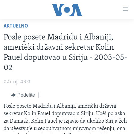
Linkovi
Idi
na
AKTUELNO
glavni
NASLOVNA
sadržaj
Posle posete Madridu i Albaniji,
RUBRIKE
Idi
amerièki državni sekretar Kolin
na
TV PROGRAM
AMERIKA
Pauel doputovao u Siriju - 2003-05-
glavnu
BALKAN
OTVORENI STUDIO
navigaciju
02
Learning English
Idi
GLOBALNE TEME
IZ AMERIKE
na
02 maj, 2003
PRATITE NAS
EKONOMIJA
pretragu
Podelite
NAUKA I TEHNOLOGIJA
Posle posete Madridu i Albaniji, amerièki državni
MEDICINA
Jezici
sekretar Kolin Pauel doputovao u Siriju. Uoèi polaska
KULTURA
za Damask, Kolin Pauel je izjavio da ukoliko Sirija želi
da uèestvuje u seobuhvatnom mirovnom rešenju, ona
DRUŠTVO