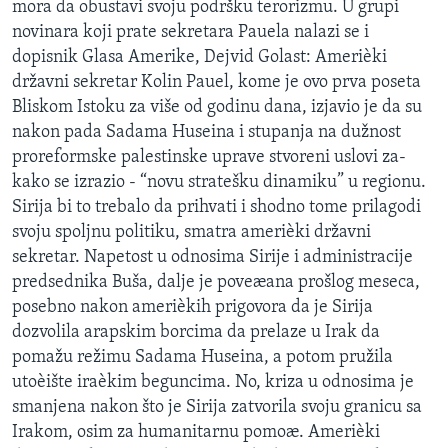
mora da obustavi svoju podršku terorizmu. U grupi
SPORT
novinara koji prate sekretara Pauela nalazi se i
INTERVJU
dopisnik Glasa Amerike, Dejvid Golast: Amerièki
državni sekretar Kolin Pauel, kome je ovo prva poseta
Bliskom Istoku za više od godinu dana, izjavio je da su
nakon pada Sadama Huseina i stupanja na dužnost
proreformske palestinske uprave stvoreni uslovi za-
kako se izrazio - “novu stratešku dinamiku” u regionu.
Sirija bi to trebalo da prihvati i shodno tome prilagodi
svoju spoljnu politiku, smatra amerièki državni
sekretar. Napetost u odnosima Sirije i administracije
predsednika Buša, dalje je poveæana prošlog meseca,
posebno nakon amerièkih prigovora da je Sirija
dozvolila arapskim borcima da prelaze u Irak da
pomažu režimu Sadama Huseina, a potom pružila
utoèište iraèkim beguncima. No, kriza u odnosima je
smanjena nakon što je Sirija zatvorila svoju granicu sa
Irakom, osim za humanitarnu pomoæ. Amerièki