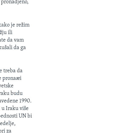
 pronadjeno,
 kako je režim
ju ili
nate da vam
kušali da ga
e treba da
e pronaæi
vetske
Iraku budu
uvedene 1990.
 u Iraku više
bednosti UN bi
nedelje,
ori za