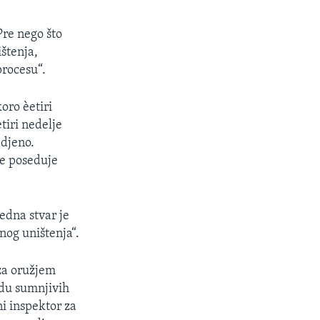
Pre nego što
štenja,
procesu“.
oro èetiri
tiri nedelje
adjeno.
ne poseduje
 jedna stvar je
og uništenja“.
za oružjem
adu sumnjivih
ni inspektor za