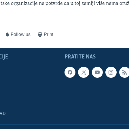
tske organizacije ne potvrde da u toj zemlji više nema or
Follow us
Print
IJE
PRATITE NAS
SAD