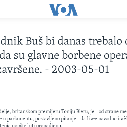
dnik Buš bi danas trebalo 
 da su glavne borbene oper
završene. - 2003-05-01
elje, britanskom premijeru Toniju Bleru, je - od strane med
je u parlamentu, postavljeno pitanje - da li æe navodno iraè
enja uopšte biti pronadjeno.