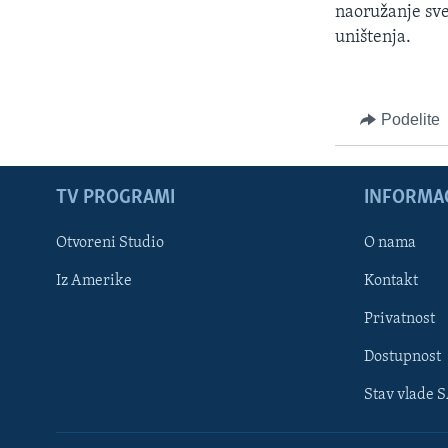
naoružanje sve
uništenja.
Podelite
TV PROGRAMI
INFORMAC
Otvoreni Studio
O nama
Iz Amerike
Kontakt
Privatnost
Dostupnost
Stav vlade 
Learning English