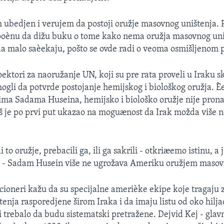
 ubedjen i verujem da postoji oružje masovnog uništenja. 
 poènu da dižu buku o tome kako nema oružja masovnog uni
da malo saèekaju, pošto se ovde radi o veoma osmišljenom 
ektori za naoružanje UN, koji su pre rata proveli u Iraku sk
ogli da potvrde postojanje hemijskog i biološkog oružja. Èe
ima Sadama Huseina, hemijsko i biološko oružje nije pron
 je po prvi put ukazao na moguænost da Irak možda više 
li to oružje, prebacili ga, ili ga sakrili - otkriæemo istinu, a
a - Sadam Husein više ne ugrožava Ameriku oružjem masovn
ioneri kažu da su specijalne amerièke ekipe koje tragaju 
enja rasporedjene širom Iraka i da imaju listu od oko hilj
i trebalo da budu sistematski pretražene. Dejvid Kej - glav