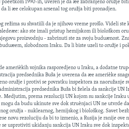
poèetkom 1990-ih, uveren je da æe zabranjeno oružje biti
n da li æe celokupan arsenal tog oružja biti pronadjen.
g režima su shvatiili da je njihovo vreme prošlo. Videli ste
 sledeæe: ako ste imali pristup hemijskom ili biološkom oruž
 njegovu proizvodnju - zabrinuti ste za svoju buduænost. Z
uduæem, slobodnom Iraku. Da li biste uzeli to oružje i po
ade amerièkih vojnika rasporedjeno u Iraku, a dodatne trup
stracija predsednika Buša je uverena da æe amerièke snag
eno oružje i protivi se povratku inspektora za naoružanje s
Administracija predsednika Buša bi želela da sankcije UN 
. Medjutim, prema rezoluciji UN kojom su sankcije Iraku 
 mogu da budu ukinute sve dok struènjaci UN ne utvrde da
og oružja - nuklearnog, hemijskog i biološkog. Savet bez
se novu rezoluciju da bi to izmenio, a Rusija je ranije ove 
e se usprotiviti ukidanju sankcija UN Iraku sve dok inspekt