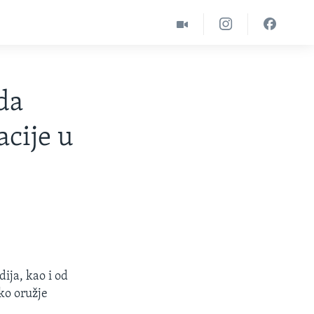
da
acije u
ija, kao i od
ko oružje