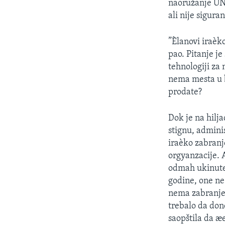
naoružanje UN 
ali nije sigura
”Èlanovi iraèko
pao. Pitanje je
tehnologiji za
nema mesta u b
prodate?
Dok je na hilj
stignu, admini
iraèko zabranj
orgyanzacije. 
odmah ukinute
godine, one ne
nema zabranjen
trebalo da done
saopštila da æ