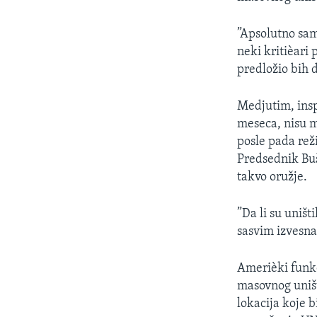
SPORT
INTERVJU
”Apsolutno sam
neki kritièari
predložio bih 
Medjutim, insp
meseca, nisu m
posle pada rež
Predsednik Buš
takvo oružje.
”Da li su uništi
sasvim izvesn
Amerièki funkc
masovnog uništ
lokacija koje b