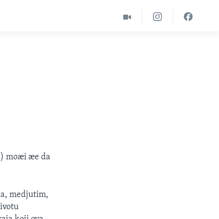
") moæi æe da
da, medjutim,
životu