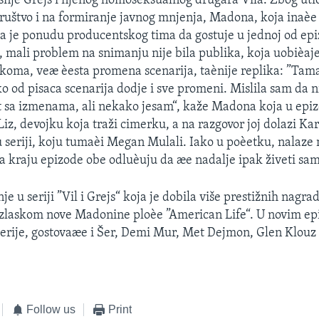
šnje Grejs i njenog homoseksualnog drugara Vila. Zbog utic
društvo i na formiranje javnog mnjenja, Madona, koja inaèe v
la je ponudu producentskog tima da gostuje u jednoj od epi
 mali problem na snimanju nije bila publika, koja uobièaj
koma, veæ èesta promena scenarija, taènije replika: ”Tam
 od pisaca scenarija dodje i sve promeni. Mislila sam da
t sa izmenama, ali nekako jesam“, kaže Madona koja u epiz
Liz, devojku koja traži cimerku, a na razgovor joj dolazi Ka
u seriji, koju tumaèi Megan Mulali. Iako u poèetku, nalaz
a kraju epizode obe odluèuju da æe nadalje ipak živeti sa
je u seriji ”Vil i Grejs“ koja je dobila više prestižnih nagra
 izlaskom nove Madonine ploèe ”American Life“. U novim e
erije, gostovaæe i Šer, Demi Mur, Met Dejmon, Glen Klouz 
Follow us
Print