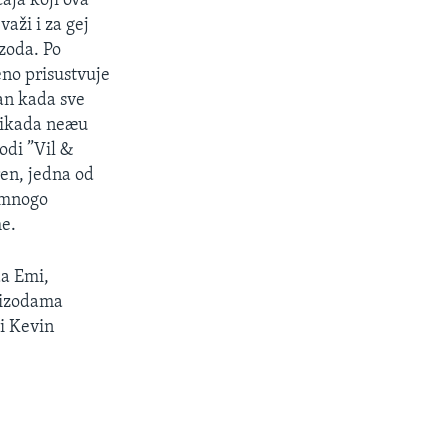
aja koji ova
aži i za gej
zoda. Po
eno prisustvuje
an kada sve
 nikada neæu
odi ”Vil &
ren, jedna od
e mnogo
me.
da Emi,
pizodama
i Kevin