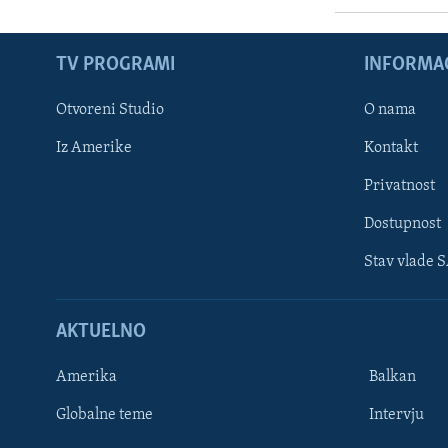
TV PROGRAMI
INFORMAC
Otvoreni Studio
O nama
Iz Amerike
Kontakt
Privatnost
Dostupnost
Stav vlade 
Learning English
AKTUELNO
PRATITE NAS
Amerika
Balkan
Globalne teme
Intervju
Jezici