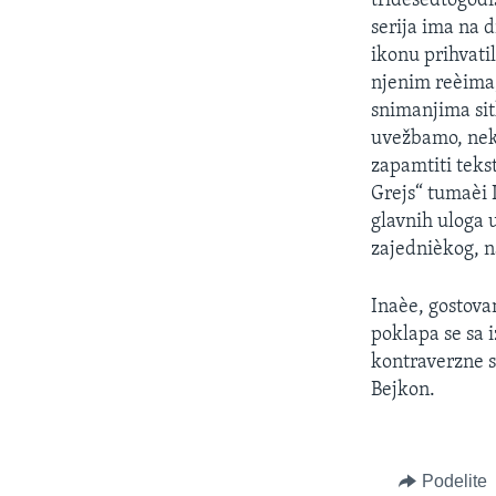
tridesedtogodi
SPORT
serija ima na 
INTERVJU
ikonu prihvati
njenim reèima,
snimanjima sit
uvežbamo, neko
zapamtiti teks
Grejs“ tumaèi 
glavnih uloga 
zajednièkog, n
Inaèe, gostovan
poklapa se sa
kontraverzne s
Bejkon.
Podelite