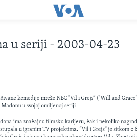
 u seriji - 2003-04-23
ðivane komedije mreže NBC ”Vil i Grejs“ ("Will and Grace
 Madonu u svojoj omiljenoj seriji
ona ima znaèajnu filmsku karijeru, èak i nekoliko nagra
stupala u igranim TV projektima. ”Vil i Grejs“ je sitkom o 