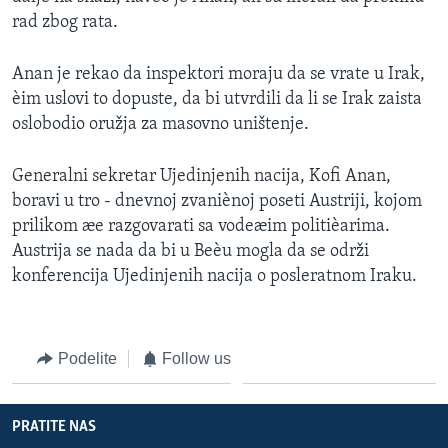
rad zbog rata.
Anan je rekao da inspektori moraju da se vrate u Irak,
èim uslovi to dopuste, da bi utvrdili da li se Irak zaista
oslobodio oružja za masovno uništenje.
Generalni sekretar Ujedinjenih nacija, Kofi Anan,
boravi u tro - dnevnoj zvaniènoj poseti Austriji, kojom
prilikom æe razgovarati sa vodeæim politièarima.
Austrija se nada da bi u Beèu mogla da se održi
konferencija Ujedinjenih nacija o posleratnom Iraku.
Podelite
Follow us
PRATITE NAS