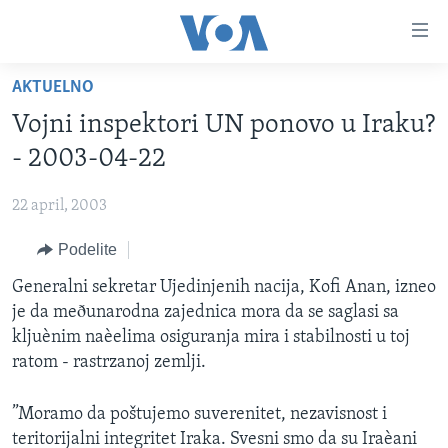
Linkovi
Idi
na
AKTUELNO
glavni
NASLOVNA
sadržaj
Vojni inspektori UN ponovo u Iraku?
RUBRIKE
Idi
- 2003-04-22
na
TV PROGRAM
AMERIKA
glavnu
22 april, 2003
BALKAN
OTVORENI STUDIO
navigaciju
Learning English
Idi
Podelite
GLOBALNE TEME
IZ AMERIKE
na
PRATITE NAS
Generalni sekretar Ujedinjenih nacija, Kofi Anan, izneo
EKONOMIJA
pretragu
je da meðunarodna zajednica mora da se saglasi sa
NAUKA I TEHNOLOGIJA
kljuènim naèelima osiguranja mira i stabilnosti u toj
MEDICINA
ratom - rastrzanoj zemlji.
Jezici
KULTURA
”Moramo da poštujemo suverenitet, nezavisnost i
DRUŠTVO
teritorijalni integritet Iraka. Svesni smo da su Iraèani