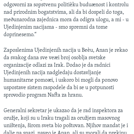
odgovorni za sopstvenu politièku buduænost i kontrolu
SPORT
nad prirodnim bogatstvima, ali da bi dospeli do toga,
INTERVJU
meðunarodna zajednica mora da odigra ulogu, a mi - u
Ujedinjenim nacijama - smo spremni da tome
doprinesemo.“
Zaposlenima Ujedinjenih nacija u Beèu, Anan je rekao
da svakog dana sve veæi broj osoblja svetske
organizacije odlazi za Irak. Dodao je da radnici
Ujedinjenih nacija nadgledaju dostavljanje
humanitarne pomoæi, i uskoro bi mogli da ponovo
uspostave sistem raspodele da bi se u potpunosti
sprovodio program Nafta za hranu.
Generalni sekretar je ukazao da je rad inspektora za
oružje, koji su u Iraku tragali za oružjem masovnog
uništenja, širom sveta bio poštovan. Njihov mandat je i
dalje na snazi, naveo je Anan, ali su morali da prekinu