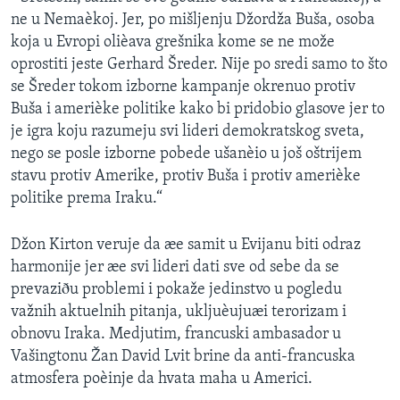
ne u Nemaèkoj. Jer, po mišljenju Džordža Buša, osoba
koja u Evropi olièava grešnika kome se ne može
oprostiti jeste Gerhard Šreder. Nije po sredi samo to što
se Šreder tokom izborne kampanje okrenuo protiv
Buša i amerièke politike kako bi pridobio glasove jer to
je igra koju razumeju svi lideri demokratskog sveta,
nego se posle izborne pobede ušanèio u još oštrijem
stavu protiv Amerike, protiv Buša i protiv amerièke
politike prema Iraku.“
Džon Kirton veruje da æe samit u Evijanu biti odraz
harmonije jer æe svi lideri dati sve od sebe da se
prevaziðu problemi i pokaže jedinstvo u pogledu
važnih aktuelnih pitanja, ukljuèujuæi terorizam i
obnovu Iraka. Medjutim, francuski ambasador u
Vašingtonu Žan David Lvit brine da anti-francuska
atmosfera poèinje da hvata maha u Americi.