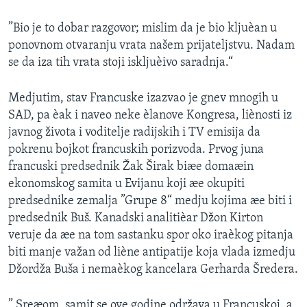
SPORT
”Bio je to dobar razgovor; mislim da je bio kljuèan u
INTERVJU
ponovnom otvaranju vrata našem prijateljstvu. Nadam
se da iza tih vrata stoji iskljuèivo saradnja.“
Medjutim, stav Francuske izazvao je gnev mnogih u
SAD, pa èak i naveo neke èlanove Kongresa, liènosti iz
javnog života i voditelje radijskih i TV emisija da
pokrenu bojkot francuskih porizvoda. Prvog juna
francuski predsednik Žak Širak biæe domaæin
ekonomskog samita u Evijanu koji æe okupiti
predsednike zemalja ”Grupe 8“ medju kojima æe biti i
predsednik Buš. Kanadski analitièar Džon Kirton
veruje da æe na tom sastanku spor oko iraèkog pitanja
biti manje važan od liène antipatije koja vlada izmedju
Džordža Buša i nemaèkog kancelara Gerharda Šredera.
” Sreæom, samit se ove godine održava u Francuskoj, a