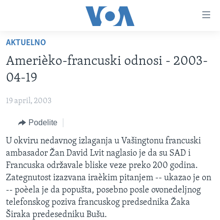
Linkovi
Idi
na
AKTUELNO
glavni
NASLOVNA
sadržaj
Amerièko-francuski odnosi - 2003-
RUBRIKE
Idi
04-19
na
TV PROGRAM
AMERIKA
glavnu
19 april, 2003
BALKAN
OTVORENI STUDIO
navigaciju
Learning English
Idi
Podelite
GLOBALNE TEME
IZ AMERIKE
na
PRATITE NAS
U okviru nedavnog izlaganja u Vašingtonu francuski
EKONOMIJA
pretragu
ambasador Žan David Lvit naglasio je da su SAD i
NAUKA I TEHNOLOGIJA
Francuska održavale bliske veze preko 200 godina.
MEDICINA
Zategnutost izazvana iraèkim pitanjem -- ukazao je on
Jezici
-- poèela je da popušta, posebno posle ovonedeljnog
KULTURA
telefonskog poziva francuskog predsednika Žaka
DRUŠTVO
Širaka predesedniku Bušu.