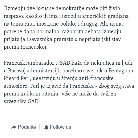
”Izmedju dve iskusne demokratije može biti živih
rasprava kao što ih ima i izmedju amerièkih gradjana
na temu rata, inostrane politke i drugog. Ali, nema
potrebe da ta normalna, razborita debata izmedju
prijatelja i saveznika preraste u neprijateljski stav
prema Francuskoj.“
Francuski ambasador u SAD kaže da neki uticajni ljudi
u Bušovoj administraciji, posebno savetnik u Pentagonu
Rièard Perl, uèestvuju u širenju anti-francuske
atmosfere. Perl je izjavio da Francuska - zbog svog stava
prema iraèkom pitanju -više ne može da važi za
saveznika SAD.
Podelite
Follow us