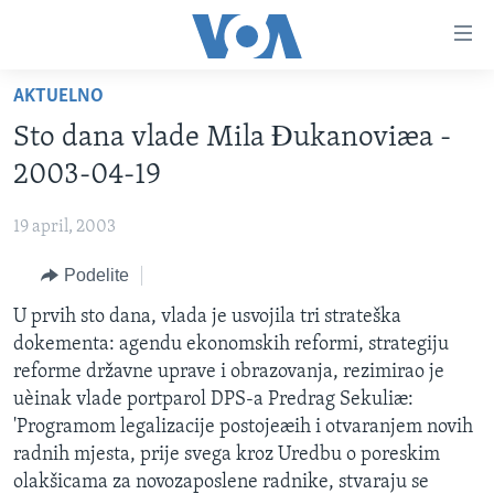
Linkovi
Idi
na
AKTUELNO
glavni
NASLOVNA
sadržaj
Sto dana vlade Mila Ðukanoviæa -
RUBRIKE
Idi
2003-04-19
na
TV PROGRAM
AMERIKA
glavnu
19 april, 2003
BALKAN
OTVORENI STUDIO
navigaciju
Learning English
Idi
Podelite
GLOBALNE TEME
IZ AMERIKE
na
PRATITE NAS
U prvih sto dana, vlada je usvojila tri strateška
EKONOMIJA
pretragu
dokementa: agendu ekonomskih reformi, strategiju
NAUKA I TEHNOLOGIJA
reforme državne uprave i obrazovanja, rezimirao je
MEDICINA
uèinak vlade portparol DPS-a Predrag Sekuliæ:
Jezici
'Programom legalizacije postojeæih i otvaranjem novih
KULTURA
radnih mjesta, prije svega kroz Uredbu o poreskim
DRUŠTVO
olakšicama za novozaposlene radnike, stvaraju se