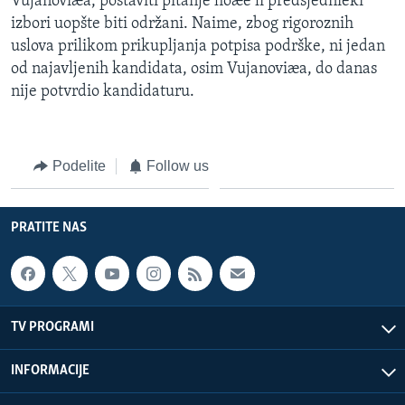
Vujanoviæa, postaviti pitanje hoæe li predsjednièki
izbori uopšte biti održani. Naime, zbog rigoroznih
uslova prilikom prikupljanja potpisa podrške, ni jedan
od najavljenih kandidata, osim Vujanoviæa, do danas
nije potvrdio kandidaturu.
Podelite
Follow us
PRATITE NAS
TV PROGRAMI
INFORMACIJE