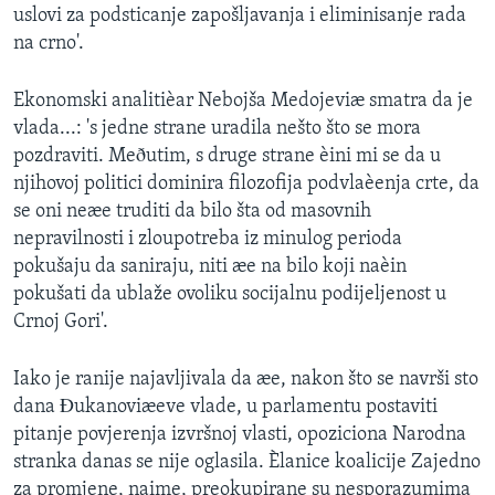
uslovi za podsticanje zapošljavanja i eliminisanje rada
SPORT
na crno'.
INTERVJU
Ekonomski analitièar Nebojša Medojeviæ smatra da je
vlada...: 's jedne strane uradila nešto što se mora
pozdraviti. Meðutim, s druge strane èini mi se da u
njihovoj politici dominira filozofija podvlaèenja crte, da
se oni neæe truditi da bilo šta od masovnih
nepravilnosti i zloupotreba iz minulog perioda
pokušaju da saniraju, niti æe na bilo koji naèin
pokušati da ublaže ovoliku socijalnu podijeljenost u
Crnoj Gori'.
Iako je ranije najavljivala da æe, nakon što se navrši sto
dana Ðukanoviæeve vlade, u parlamentu postaviti
pitanje povjerenja izvršnoj vlasti, opoziciona Narodna
stranka danas se nije oglasila. Èlanice koalicije Zajedno
za promjene, naime, preokupirane su nesporazumima