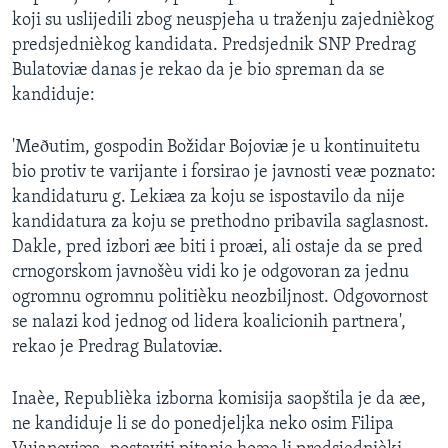
koji su uslijedili zbog neuspjeha u traženju zajednièkog
predsjednièkog kandidata. Predsjednik SNP Predrag
Bulatoviæ danas je rekao da je bio spreman da se
kandiduje:
'Meðutim, gospodin Božidar Bojoviæ je u kontinuitetu
bio protiv te varijante i forsirao je javnosti veæ poznato:
kandidaturu g. Lekiæa za koju se ispostavilo da nije
kandidatura za koju se prethodno pribavila saglasnost.
Dakle, pred izbori æe biti i proæi, ali ostaje da se pred
crnogorskom javnošèu vidi ko je odgovoran za jednu
ogromnu ogromnu politièku neozbiljnost. Odgovornost
se nalazi kod jednog od lidera koalicionih partnera',
rekao je Predrag Bulatoviæ.
Inaèe, Republièka izborna komisija saopštila je da æe,
ne kandiduje li se do ponedjeljka neko osim Filipa