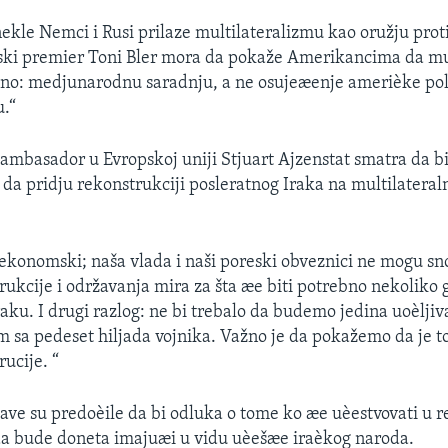
nekle Nemci i Rusi prilaze multilateralizmu kao oružju prot
ski premier Toni Bler mora da pokaže Amerikancima da mu
no: medjunarodnu saradnju, a ne osujeæenje amerièke pol
.“
 ambasador u Evropskoj uniji Stjuart Ajzenstat smatra da b
 da pridju rekonstrukciji posleratnog Iraka na multilateraln
 ekonomski; naša vlada i naši poreski obveznici ne mogu sno
ukcije i održavanja mira za šta æe biti potrebno nekoliko 
aku. I drugi razlog: ne bi trebalo da budemo jedina uoèljiv
m sa pedeset hiljada vojnika. Važno je da pokažemo da je t
ucije. “
ave su predoèile da bi odluka o tome ko æe uèestvovati u r
da bude doneta imajuæi u vidu uèešæe iraèkog naroda.