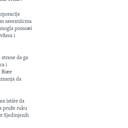
rporacije
jim savezniicma
u, mogla pomoæi
ržava i
e strane da ga
ca i
. Biæe
 znanja da
an istièe da
da pruže ruku
st Sjedinjenih