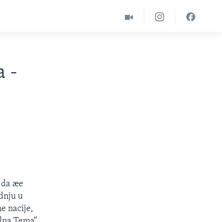
a -
i da æe
dnju u
e nacije,
elna Tema“.