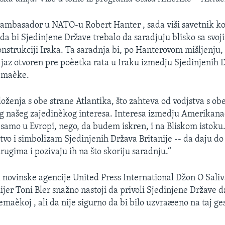
 ambasador u NATO-u Robert Hanter , sada viši savetnik ko
a bi Sjedinjene Države trebalo da saradjuju blisko sa svo
onstrukciji Iraka. Ta saradnja bi, po Hanterovom mišljenj
 jaz otvoren pre poèetka rata u Iraku izmedju Sjedinjenih D
emaèke.
oženja s obe strane Atlantika, što zahteva od vodjstva s ob
g našeg zajedinèkog interesa. Interesa izmedju Amerikana
 samo u Evropi, nego, da budem iskren, i na Bliskom istoku
tvo i simbolizam Sjedinjenih Država Britanije -- da daju do
rugima i pozivaju ih na što skoriju saradnju.“
 novinske agencije United Press International Džon O Saliv
ijer Toni Bler snažno nastoji da privoli Sjedinjene Države 
maèkoj , ali da nije sigurno da bi bilo uzvraæeno na taj ge