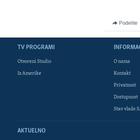
Podelite
TV PROGRAMI
INFORMAC
Otvoreni Studio
O nama
Iz Amerike
Kontakt
Privatnost
Dostupnost
Stav vlade 
Learning English
AKTUELNO
PRATITE NAS