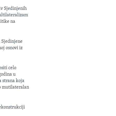
iv Sjedinjenih
ltilateralizam
itike na
i Sjedinjene
oj osnovi iz
siti celo
godina u
a strana koja
o mutilateralan
ekonstrukciji