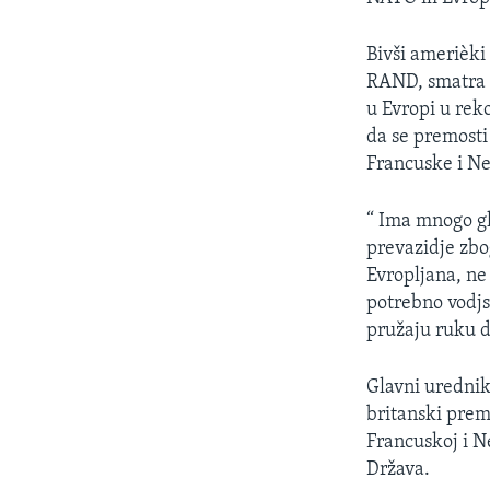
SPORT
INTERVJU
Bivši amerièki
RAND, smatra d
u Evropi u rek
da se premosti
Francuske i N
“ Ima mnogo gl
prevazidje zbo
Evropljana, ne
potrebno vodjs
pružaju ruku d
Glavni urednik
britanski prem
Francuskoj i Ne
Država.