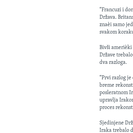
“Francuzi i do
Država. Britan
znaèi samo jed
svakom koraku
Bivši amerièki
Države trebalo
dva razloga.
“Prvi razlog je
breme rekonstr
posleratnom Ir
upravlja Irako
proces rekonstr
Sjedinjene Drž
Iraka trebalo 