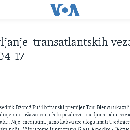
ljanje transatlantskih vez
04-17
ednik Džordž Buš i britanski premijer Toni Bler su ukazal
jedinjenim Državama na èelu pozdraviti medjunarodnu sara
aku. Nije, medjutim, jasno kakvu æe ulogu imati Ujedinjen
ska unija. Više u tome iz programa Glasa Amerike - ”Aktu