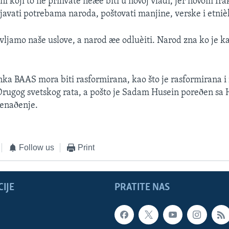
i koji to ne prihvate neæe biti u novoj vladi, jer novom Ir
javati potrebama naroda, poštovati manjine, verske i etnièke
ljamo naše uslove, a narod æe odluèiti. Narod zna ko je k
ka BAAS mora biti rasformirana, kao što je rasformirana i 
Drugog svetskog rata, a pošto je Sadam Husein poreðen sa 
nenaðenje.
Follow us
Print
IJE
PRATITE NAS