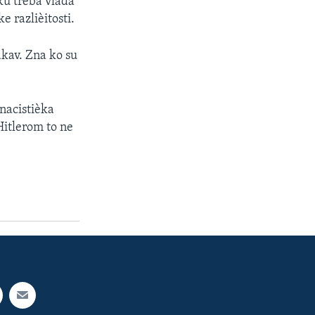
aku treba vlada
 razlièitosti.
akav. Zna ko su
nacistièka
Hitlerom to ne