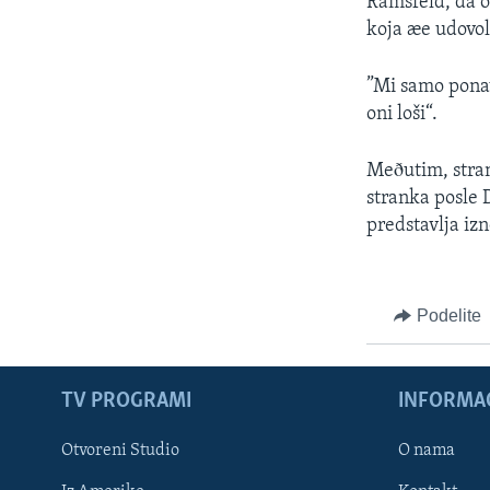
Ramsfeld, da on
koja æe udovol
”Mi samo ponav
oni loši“.
Meðutim, stran
stranka posle 
predstavlja iz
Podelite
TV PROGRAMI
INFORMAC
Otvoreni Studio
O nama