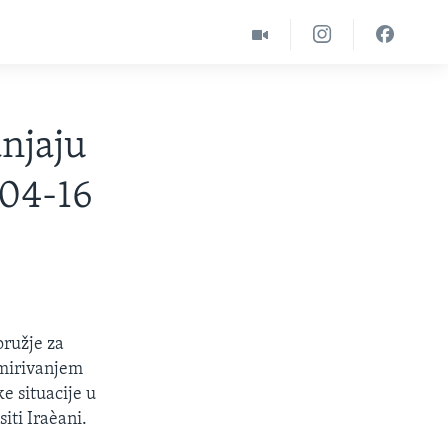
anjaju
04-16
oružje za
smirivanjem
e situacije u
iti Iraèani.