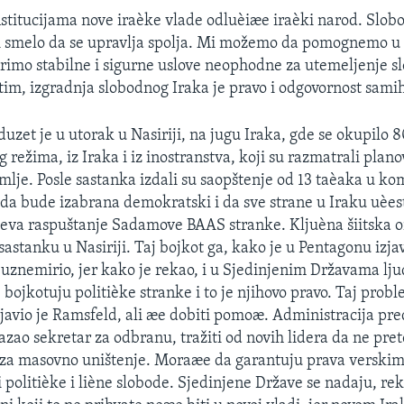
stitucijama nove iraèke vlade odluèiæe iraèki narod. Slo
i smelo da se upravlja spolja. Mi možemo da pomognemo u 
orimo stabilne i sigurne uslove neophodne za utemeljenje 
im, izgradnja slobodnog Iraka je pravo i odgovornost samih
duzet je u utorak u Nasiriji, na jugu Iraka, gde se okupilo 
režima, iz Iraka i iz inostranstva, koji su razmatrali plano
lje. Posle sastanka izdali su saopštenje od 13 taèaka u kom
ada bude izabrana demokratski i da sve strane u Iraku uèest
eva raspuštanje Sadamove BAAS stranke. Kljuèna šiitska o
sastanku u Nasiriji. Taj bojkot ga, kako je u Pentagonu izja
 uznemirio, jer kako je rekao, i u Sjedinjenim Državama lju
 bojkotuju politièke stranke i to je njihovo pravo. Taj pro
izjavio je Ramsfeld, ali æe dobiti pomoæ. Administracija pr
azao sekretar za odbranu, tražiti od novih lidera da ne pret
za masovno uništenje. Moraæe da garantuju prava verskim
 politièke i liène slobode. Sjedinjene Države se nadaju, re