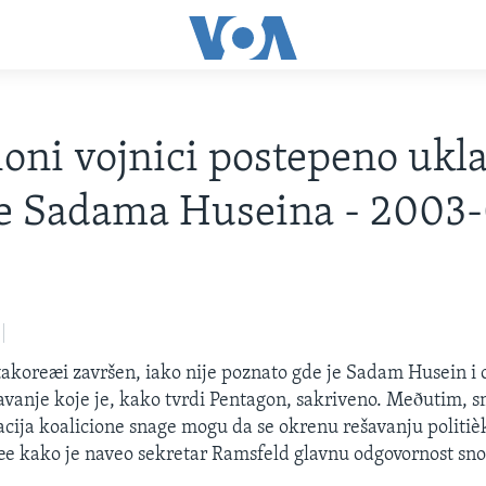
ioni vojnici postepeno ukl
e Sadama Huseina - 2003-
 takoreæi završen, iako nije poznato gde je Sadam Husein i 
vanje koje je, kako tvrdi Pentagon, sakriveno. Meðutim, 
cija koalicione snage mogu da se okrenu rešavanju politièk
æe kako je naveo sekretar Ramsfeld glavnu odgovornost snos