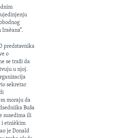
bodnim
ujedinjenju
slobodnog
 Iraèana“.
80 predstavnika
ve o
e se traži da
vuju u njoj.
rganizacija
vio sekretar
di
blem moraju da
edsedniika Buša
e susedima ili
 i etnièkim
kao je Donald