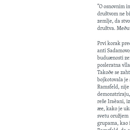
SPORT
”O osnovnim in
INTERVJU
društvom ne b
zemlje, da stv
društva. Meðut
Prvi korak pre
anti Sadamovog 
buduænosti zem
posleratna vll
Takoðe se zaht
bojkotovala je 
Ramsfeld, nije
demonstriraju,
reše Iraèani, 
æe, kako je uk
svetu oružjem 
grupama, kao i