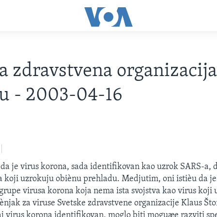
a zdravstvena organizacija
u - 2003-04-16
da je virus korona, sada identifikovan kao uzrok SARS-a, d
a koji uzrokuju obiènu prehladu. Medjutim, oni istièu da j
rupe virusa korona koja nema ista svojstva kao virus koji 
ènjak za viruse Svetske zdravstvene organizacije Klaus Što
aj virus korona identifikovan, moglo biti moguæe razviti spe