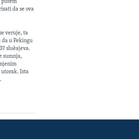
re putem
isati da se ova
e veruje, ta
u da u Pekingu
37 sluèajeva.
se sumnja,
 njenim
utorak. Ista
.