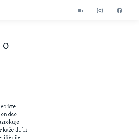
 o
eo iste
e on deo
uzrokuje
r kaže da bi
cifiènije