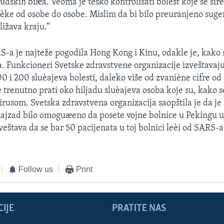
judskih biæa. Veoma je teško kontrolisati bolest koje se ši
aèke od osobe do osobe. Mislim da bi bilo preuranjeno suger
ližava kraju.“
-a je najteže pogodila Hong Kong i Kinu, odakle je, kako s
la. Funkcioneri Svetske zdravstvene organizacije izveštavaj
0 i 200 sluèajeva bolesti, daleko više od zvaniène cifre od 
e trenutno prati oko hiljadu sluèajeva osoba koje su, kako 
irusom. Svetska zdravstvena organizacija saopštila je da je
ajzad bilo omoguæeno da posete vojne bolnice u Pekingu u 
veštava da se bar 50 pacijenata u toj bolnici leèi od SARS-a
Follow us
Print
IJE
PRATITE NAS