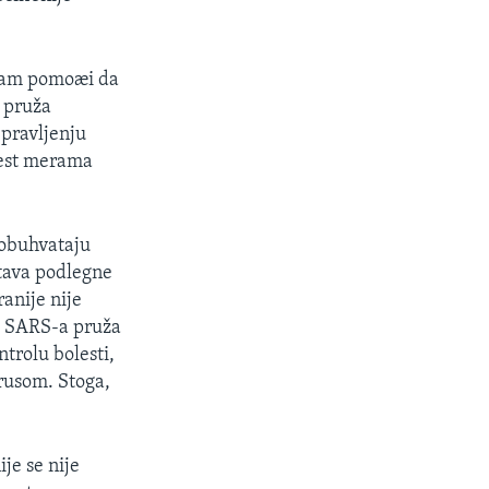
e nam pomoæi da
 pruža
 pravljenju
lest merama
 obuhvataju
rtava podlegne
ranije nije
sa SARS-a pruža
trolu bolesti,
irusom. Stoga,
je se nije