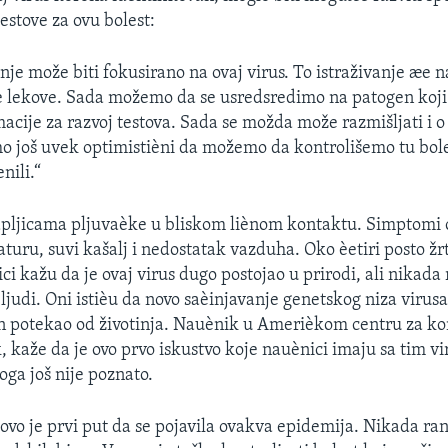
estove za ovu bolest:
anje može biti fokusirano na ovaj virus. To istraživanje æ
e lekove. Sada možemo da se usredsredimo na patogen koji
acije za razvoj testova. Sada se možda može razmišljati i o
mo još uvek optimistièni da možemo da kontrolišemo tu bo
nili.“
apljicama pljuvaèke u bliskom liènom kontaktu. Simptomi
turu, suvi kašalj i nedostatak vazduha. Oko èetiri posto ž
ci kažu da je ovaj virus dugo postojao u prirodi, ali nikada 
ljudi. Oni istièu da novo saèinjavanje genetskog niza viru
n potekao od životinja. Nauènik u Amerièkom centru za kon
 kaže da je ovo prvo iskustvo koje nauènici imaju sa tim v
oga još nije poznato.
ovo je prvi put da se pojavila ovakva epidemija. Nikada rani