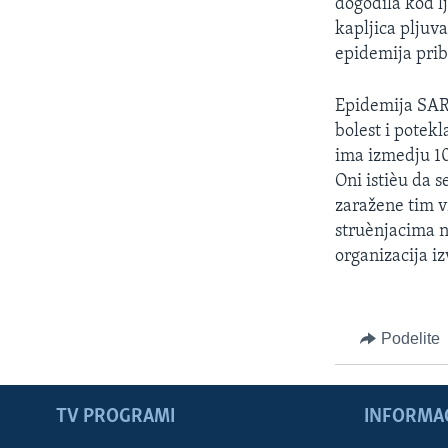
dogodila kod l
kapljica pljuv
epidemija prib
Epidemija SARS
bolest i potek
ima izmedju 10
Oni istièu da s
zaražene tim v
struènjacima n
organizacija iz
Podelite
TV PROGRAMI
INFORMAC