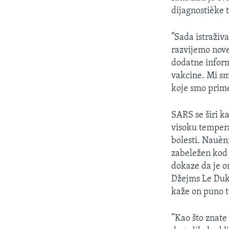
SPORT
dijagnostièke t
INTERVJU
”Sada istraživ
razvijemo nov
dodatne inform
vakcine. Mi s
koje smo prime
SARS se širi k
visoku tempera
bolesti. Nauèni
zabeležen kod 
dokaze da je o
Džejms Le Duk,
kaže on puno t
”Kao što znate 