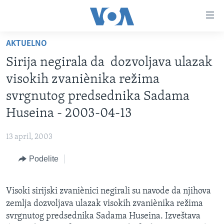
Linkovi
Idi
na
AKTUELNO
glavni
NASLOVNA
sadržaj
Sirija negirala da dozvoljava ulazak
RUBRIKE
Idi
visokih zvaniènika režima
na
TV PROGRAM
AMERIKA
svrgnutog predsednika Sadama
glavnu
BALKAN
OTVORENI STUDIO
navigaciju
Huseina - 2003-04-13
Learning English
Idi
GLOBALNE TEME
IZ AMERIKE
na
13 april, 2003
PRATITE NAS
EKONOMIJA
pretragu
Podelite
NAUKA I TEHNOLOGIJA
MEDICINA
Jezici
Visoki sirijski zvaniènici negirali su navode da njihova
KULTURA
zemlja dozvoljava ulazak visokih zvaniènika režima
svrgnutog predsednika Sadama Huseina. Izveštava
DRUŠTVO