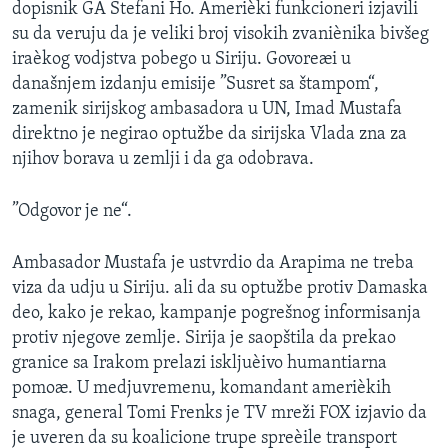
dopisnik GA Stefani Ho. Amerièki funkcioneri izjavili
SPORT
su da veruju da je veliki broj visokih zvaniènika bivšeg
INTERVJU
iraèkog vodjstva pobego u Siriju. Govoreæi u
današnjem izdanju emisije ”Susret sa štampom“,
zamenik sirijskog ambasadora u UN, Imad Mustafa
direktno je negirao optužbe da sirijska Vlada zna za
njihov borava u zemlji i da ga odobrava.
”Odgovor je ne“.
Ambasador Mustafa je ustvrdio da Arapima ne treba
viza da udju u Siriju. ali da su optužbe protiv Damaska
deo, kako je rekao, kampanje pogrešnog informisanja
protiv njegove zemlje. Sirija je saopštila da prekao
granice sa Irakom prelazi iskljuèivo humantiarna
pomoæ. U medjuvremenu, komandant amerièkih
snaga, general Tomi Frenks je TV mreži FOX izjavio da
je uveren da su koalicione trupe spreèile transport